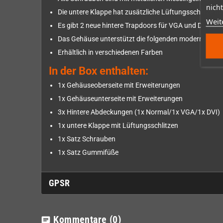
nicht
Die untere Klappe hat zusätzliche Lüftungsschlitze f
Weit
Es gibt 2 neue hintere Trapdoors für VGA und DVI. Die 
Das Gehäuse unterstützt die folgenden modernen Ge
Erhältlich in verschiedenen Farben
In der Box enthalten:
1x Gehäuseoberseite mit Erweiterungen
1x Gehäuseunterseite mit Erweiterungen
3x Hintere Abdeckungen (1x Normal/1x VGA/1x DVI)
1x untere Klappe mit Lüftungsschlitzen
1x Satz Schrauben
1x Satz Gummifüße
GPSR
Kommentare
(0)
chat