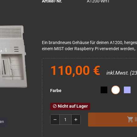
Artikel-Nr.
A1200-WHT
Ein brandneues Gehäuse für deinen A1200, herges
einem MIST oder Raspberry Pi verwendet werden,.
110,00 €
inkl.Mwst. (2
Farbe
Nicht auf Lager
block
shopping_cart
remove
add
men