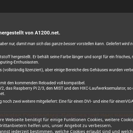
ergestellt von A1200.net.
st aber nur, damit man sich das ganze besser vorstellen kann. Geliefert wird
ff hergestellt. Er behält seine Farbe länger und sorgt für ein frische
mputing-Enthusiasten.
(vollständig lizenziert), aber einige Bereiche des Gehäuses wurden ver
ch mit den kommenden Reloaded voll kompatibel.
V2, das Raspberry Pi 2/3, den MIST und den HXC-Laufwerksemulator, so d
et.
ch zwei weitere mitgeliefert: Eine für einen DVI- und eine für einenVG
originalen Commodore-Gehäuse und dem neue
re Webseite benötigt für einige Funktionen Cookies, weitere Cooki
derungen. So wird verhindert, dass das Gehäuse mit der Zeit gelb wird.
Drittanbietern helfen uns, unser Angebot zu verbessern.
annst jederzeit bestimmen, welche Cookies erlaubt sind und welch
 gesichert. Keine gebrochenen Plastikklammern mehr