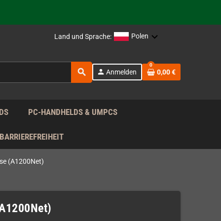
rag nach!
Polen
Land und Sprache:
rag nach!
0
search
person
Anmelden
0,00 €
rag nach!
DS
PC-HANDHELDS & UMPCS
BARRIEREFREIHEIT
se (A1200Net)
(A1200Net)