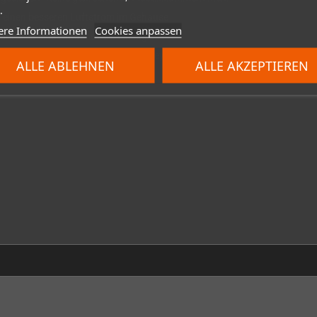
.
ür einen besseren Luftstrom im Gehäuse
ere Informationen
Cookies anpassen
dritte ist eine einfache Abdeckung.
räte: Raspberry Pi©, MiST© FPGA, Keyrah© V2 Tastaturadapter, Rapid
ALLE ABLEHNEN
ALLE AKZEPTIEREN