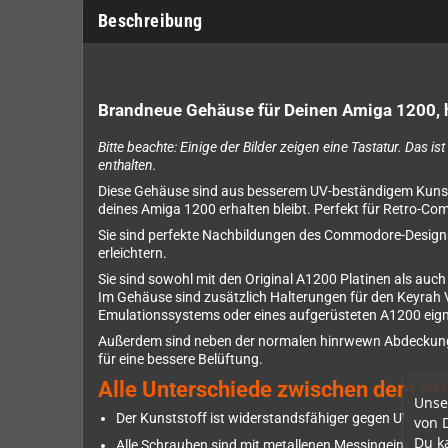
Beschreibung
Brandneue Gehäuse für Deinen Amiga 1200, h
Bitte beachte: Einige der Bilder zeigen eine Tastatur. Das i
enthalten.
Diese Gehäuse sind aus besserem UV-beständigem Kunststo
deines Amiga 1200 erhalten bleibt. Perfekt für Retro-Co
Sie sind perfekte Nachbildungen des Commodore-Designs 
erleichtern.
Sie sind sowohl mit den Original A1200 Platinen als au
Im Gehäuse sind zusätzlich Halterungen für den Keyrah 
Emulationssystems oder eines aufgerüsteten A1200 eign
Außerdem sind neben der normalen hinrwewn Abdeckung no
für eine bessere Belüftung.
Alle Unterschiede zwischen dem 
Unse
Der Kunststoff ist widerstandsfähiger gegen UV-Verän
von 
Du k
Alle Schrauben sind mit metallenen Messingeinsätzen