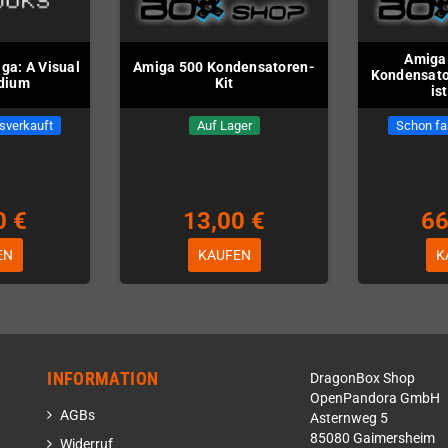
Amiga 
a: A Visual
Amiga 500 Kondensatoren-
Kondensato
dium
Kit
is
sverkauft
Auf Lager
Schon fa
0 €
13,00 €
66
EN
KAUFEN
K
INFORMATION
DragonBox Shop
OpenPandora GmbH
AGBs
Asternweg 5
85080 Gaimersheim
Widerruf