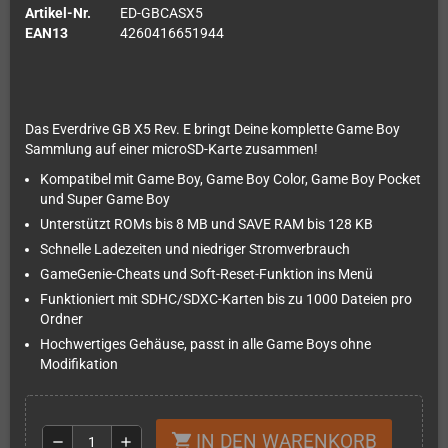
Artikel-Nr.
ED-GBCASX5
EAN13
4260416651944
Das Everdrive GB X5 Rev. E bringt Deine komplette Game Boy
Sammlung auf einer microSD-Karte zusammen!
Kompatibel mit Game Boy, Game Boy Color, Game Boy Pocket
und Super Game Boy
Unterstützt ROMs bis 8 MB und SAVE RAM bis 128 KB
Schnelle Ladezeiten und niedriger Stromverbrauch
GameGenie-Cheats und Soft-Reset-Funktion ins Menü
Funktioniert mit SDHC/SDXC-Karten bis zu 1000 Dateien pro
Ordner
Hochwertiges Gehäuse, passt in alle Game Boys ohne
Modifikation
IN DEN WARENKORB
shopping_cart
remove
add