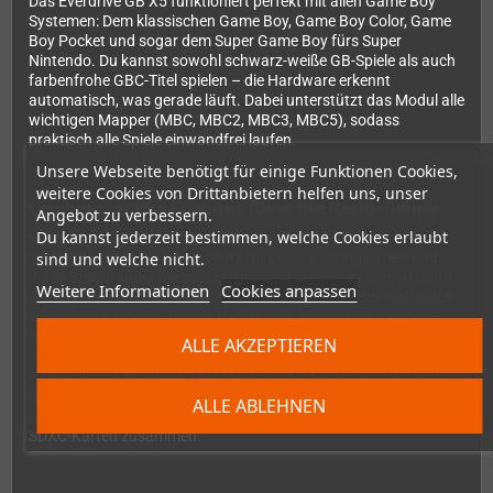
Das Everdrive GB X5 funktioniert perfekt mit allen Game Boy
Systemen: Dem klassischen Game Boy, Game Boy Color, Game
Boy Pocket und sogar dem Super Game Boy fürs Super
Nintendo. Du kannst sowohl schwarz-weiße GB-Spiele als auch
farbenfrohe GBC-Titel spielen – die Hardware erkennt
automatisch, was gerade läuft. Dabei unterstützt das Modul alle
wichtigen Mapper (MBC, MBC2, MBC3, MBC5), sodass
praktisch alle Spiele einwandfrei laufen.
Unsere Webseite benötigt für einige Funktionen Cookies,
weitere Cookies von Drittanbietern helfen uns, unser
Leistungsstarke Features für echte Retro-Gamer
Angebot zu verbessern.
Du kannst jederzeit bestimmen, welche Cookies erlaubt
Mit einer maximalen ROM-Größe von 8 MB und bis zu 128 KB
SAVE RAM hast Du genug Platz für Deine Lieblingsspiele und
sind und welche nicht.
deren Spielstände. Die superschnellen Ladezeiten sorgen dafür,
Weitere Informationen
Cookies anpassen
dass Du kaum warten musst, und der niedrige Stromverbrauch
schont die Batterien Deines Handhelds. Besonders praktisch:
Die Soft-Reset-Funktion bringt Dich jederzeit zurück ins Menü,
ALLE AKZEPTIEREN
ohne das Modul ziehen zu müssen. GameGenie-Cheats
funktionieren ebenfalls, falls Du mal ein bisschen schummeln
möchtest! Das Betriebssystem unterstützt bis zu 1000 Dateien
ALLE ABLEHNEN
pro Ordner und arbeitet problemlos mit modernen SDHC- und
SDXC-Karten zusammen.