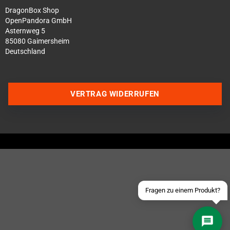
DragonBox Shop
OpenPandora GmbH
Asternweg 5
85080 Gaimersheim
Deutschland
Über WhatsApp schreiben
VERTRAG WIDERRUFEN
Über Telegram schreiben
Discord Server beitreten
Facebook Messenger
Schick uns eine eMail
Fragen zu einem Produkt?