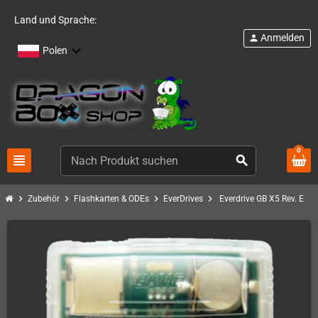
Land und Sprache:
Anmelden
person
Polen
0
view_headline
search
chevron_right
chevron_right
chevron_right
chevron_right
Zubehör
Flashkarten & ODEs
EverDrives
Everdrive GB X5 Rev. E