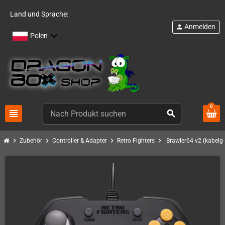
Land und Sprache:
Anmelden
person
Polen
0
view_headline
search
chevron_right
chevron_right
chevron_right
chevron_right
Zubehör
Controller & Adapter
Retro Fighters
Brawler64 v2 (kabel