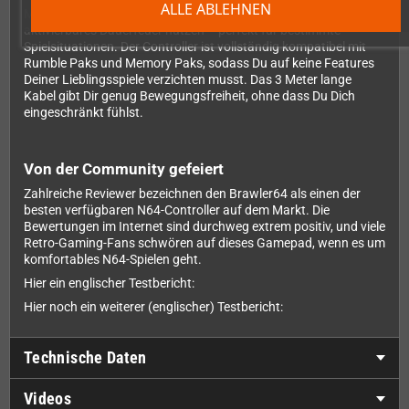
ALLE ABLEHNEN
Mit der integrierten Turbo-Funktion kannst Du schnell
aktivierbares Dauerfeuer nutzen – perfekt für bestimmte
Spielsituationen. Der Controller ist vollständig kompatibel mit
Rumble Paks und Memory Paks, sodass Du auf keine Features
Deiner Lieblingsspiele verzichten musst. Das 3 Meter lange
Kabel gibt Dir genug Bewegungsfreiheit, ohne dass Du Dich
eingeschränkt fühlst.
Von der Community gefeiert
Zahlreiche Reviewer bezeichnen den Brawler64 als einen der
besten verfügbaren N64-Controller auf dem Markt. Die
Bewertungen im Internet sind durchweg extrem positiv, und viele
Retro-Gaming-Fans schwören auf dieses Gamepad, wenn es um
komfortables N64-Spielen geht.
Hier ein englischer Testbericht:
Hier noch ein weiterer (englischer) Testbericht:
Technische Daten
Videos