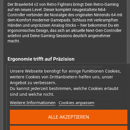
Der Brawler64 v2 von Retro Fighters bringt Dein Retro-Gaming
auf ein neues Level. Dieser komplett neugestaltete N64-
Controller verbindet die Nostalgie des originalen Nintendo 64 mit
dem Komfort moderner Gamepads. Schluss mit verkrampften
Händen und unpräzisen Analog-Sticks – hier bekommst Du ein
ergonomisches Design, das sich an aktuelle Next-Gen-Controller
anlehnt und Deine Gaming-Sessions deutlich angenehmer
macht.
Ergonomie trifft auf Präzision
Vergiss die ungewöhnliche Dreiecksform des Original-
Unsere Webseite benötigt für einige Funktionen Cookies,
Controllers. Der Brawler64 v2 setzt auf ein klassisches Zwei-
weitere Cookies von Drittanbietern helfen uns, unser
Griff-Design mit komfortablen Haltegriffen, die perfekt in der
Angebot zu verbessern.
Hand liegen. Der hochwertige Analog-Stick reagiert präzise auf
jede Bewegung und lässt Dich selbst in hektischen Gameplay-
Du kannst jederzeit bestimmen, welche Cookies erlaubt
Momenten die volle Kontrolle behalten. Die responsiven Buttons
sind und welche nicht.
sorgen für ein ausgezeichnetes Feedback, während die beiden Z-
Weitere Informationen
Cookies anpassen
Trigger als moderne Schultertasten ausgeführt sind – eine
deutliche Verbesserung gegenüber dem Original.
ALLE AKZEPTIEREN
Praktische Features für echte Gamer