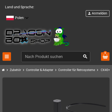
Land und Sprache:
Anmelden
person
Polen
0
view_headline
search
chevron_right
chevron_right
chevron_right
chevron_right
Zubehör
Controller & Adapter
Controller für Retrosysteme
CX40+ J