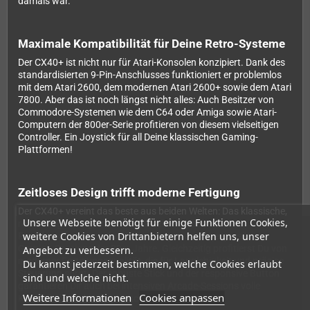
damals war.
Maximale Kompatibilität für Deine Retro-Systeme
Der CX40+ ist nicht nur für Atari-Konsolen konzipiert. Dank des
standardisierten 9-Pin-Anschlusses funktioniert er problemlos
mit dem Atari 2600, dem modernen Atari 2600+ sowie dem Atari
7800. Aber das ist noch längst nicht alles: Auch Besitzer von
Commodore-Systemen wie dem C64 oder Amiga sowie Atari-
Computern der 800er-Serie profitieren von diesem vielseitigen
Controller. Ein Joystick für all Deine klassischen Gaming-
Plattformen!
Zeitloses Design trifft moderne Fertigung
Der CX40+ vereint das beste aus beiden Welten: Das klassische,
Unsere Webseite benötigt für einige Funktionen Cookies,
rechteckige Design mit dem charakteristischen roten
weitere Cookies von Drittanbietern helfen uns, unser
Feuerknopf weckt sofort Erinnerungen an unvergessliche
Gaming-Sessions der 80er Jahre. Gleichzeitig profitierst Du von
Angebot zu verbessern.
moderner Fertigungsqualität, die für Langlebigkeit und präzise
Du kannst jederzeit bestimmen, welche Cookies erlaubt
Steuerung sorgt. Der robuste Stick und der responsive Button
sind und welche nicht.
garantieren Dir auch bei intensiven Arcade-Sessions volle
Weitere Informationen
Cookies anpassen
Kontrolle über das Spielgeschehen.