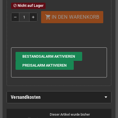
Nicht auf Lager
block
IN DEN WARENKORB
shopping_cart
remove
add
BESTANDSALARM AKTIVIEREN
PREISALARM AKTIVIEREN
Versandkosten
Dieser Artikel wurde bisher