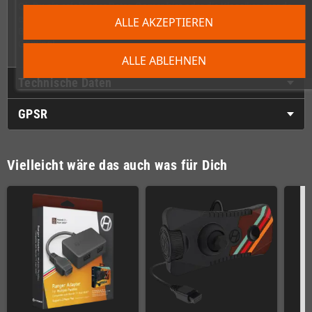
Ob Du ein erfahrener Retro-Gamer bist oder die Klassiker gerade
erst für Dich entdeckst – der CX40+ Joystick ist der perfekte
ALLE AKZEPTIEREN
Begleiter für Deine nostalgische Zeitreise in die goldene Ära des
Gaming!
ALLE ABLEHNEN
Technische Daten
GPSR
Vielleicht wäre das auch was für Dich