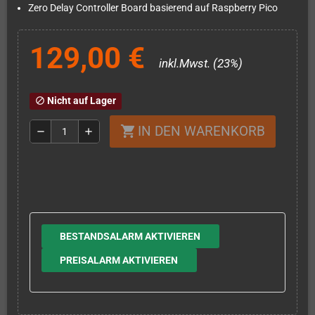
Zero Delay Controller Board basierend auf Raspberry Pico
129,00 €
inkl.Mwst. (23%)
Nicht auf Lager
block
IN DEN WARENKORB
shopping_cart
remove
add
BESTANDSALARM AKTIVIEREN
PREISALARM AKTIVIEREN