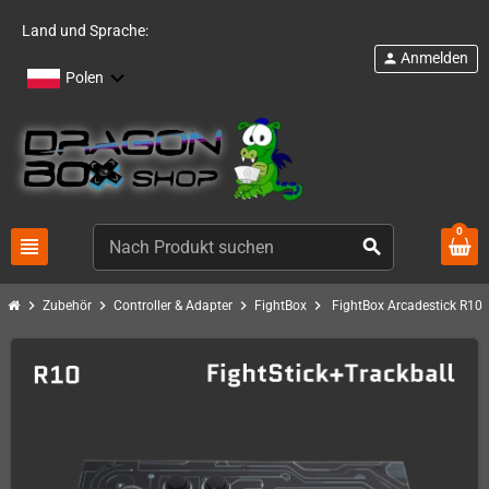
Land und Sprache:
Anmelden
person
Polen
0
view_headline
search
chevron_right
chevron_right
chevron_right
chevron_right
Zubehör
Controller & Adapter
FightBox
FightBox Arcadestick R10 