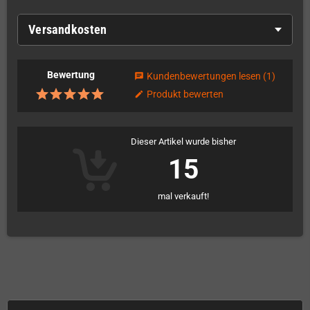
Versandkosten
Bewertung
Kundenbewertungen lesen
(1)
chat
Produkt bewerten
edit
Dieser Artikel wurde bisher
15
mal verkauft!