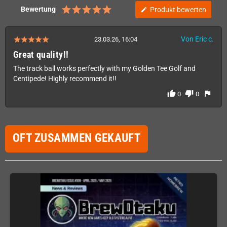
Bewertung
Produkt bewerten
edit
Von Eric c.
23.03.26, 16:04
Great quality!!
The track ball works perfectly with my Golden Tee Golf and
Centipede! Highly recommend it!!
thumb_up
thumb_down
flag
0
0
OFT ZUSAMMEN GEKAUFT