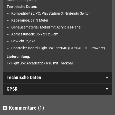
Handhabung sorgen.
Technische Daten:
Kompatibilität: PC, PlayStation 3, Nintendo Switch
Kabellänge: ca. 3 Meter
Gehäusematerial: Metall mit Acrylglas-Panel
Abmessungen: 35 x 21 x 6 cm
Gewicht: 2,2 kg
Controller-Board: FightBox RP2040 (GP2040-CE Firmware)
Lieferumfang:
1x FightBox Arcadestick R10 mit Trackball
Technische Daten
GPSR
Kommentare
(1)
chat