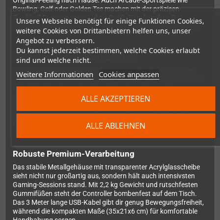
Original-Feeling nach Hause. Auch Arcade-Sportspiele wie
Bowling, Golf oder Golden Tee machen mit der präzisen
Trackball-Steuerung erst richtig Spaß. Bitte beachte: Der
Unsere Webseite benötigt für einige Funktionen Cookies,
Trackball ist nur mit PC kompatibel (sowie PS3 mit RetroArch).
weitere Cookies von Drittanbietern helfen uns, unser
Angebot zu verbessern.
Du kannst jederzeit bestimmen, welche Cookies erlaubt
Vielseitige Button-Konfiguration
sind und welche nicht.
Neben dem klassischen 8-Button-Layout für Fighting Games
Weitere Informationen
Cookies anpassen
bietet der R10 zusätzliche seitliche Buttons, die sich perfekt für
Pinball-Spiele oder andere Spezialkonfigurationen eignen.
Dedizierte Münzeinwurf- und Start-Tasten komplettieren das
ALLE AKZEPTIEREN
authentische Arcade-Erlebnis. Das Zero Delay Controller Board
basiert auf dem modernen Raspberry Pico mit GP2040-CE
Firmware und garantiert verzögerungsfreie Eingaben.
ALLE ABLEHNEN
Robuste Premium-Verarbeitung
Das stabile Metallgehäuse mit transparenter Acrylglasscheibe
sieht nicht nur großartig aus, sondern hält auch intensivsten
Gaming-Sessions stand. Mit 2,2 kg Gewicht und rutschfesten
Gummifüßen steht der Controller bombenfest auf dem Tisch.
Das 3 Meter lange USB-Kabel gibt dir genug Bewegungsfreiheit,
während die kompakten Maße (35x21x6 cm) für komfortable