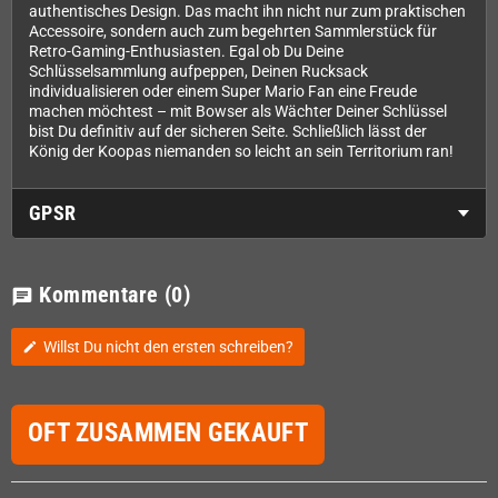
authentisches Design. Das macht ihn nicht nur zum praktischen
Accessoire, sondern auch zum begehrten Sammlerstück für
Retro-Gaming-Enthusiasten. Egal ob Du Deine
Schlüsselsammlung aufpeppen, Deinen Rucksack
individualisieren oder einem Super Mario Fan eine Freude
machen möchtest – mit Bowser als Wächter Deiner Schlüssel
bist Du definitiv auf der sicheren Seite. Schließlich lässt der
König der Koopas niemanden so leicht an sein Territorium ran!
GPSR
Kommentare
(0)
chat
Willst Du nicht den ersten schreiben?
edit
OFT ZUSAMMEN GEKAUFT