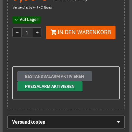
Versandfertig in 1 - 2 Tagen
Auf Lager
check
IN DEN WARENKORB
shopping_cart
remove
add
BESTANDSALARM AKTIVIEREN
PREISALARM AKTIVIEREN
Versandkosten