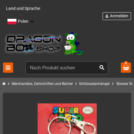
Land und Sprache:
Anmelden
person
Polen
0
view_headline
search
chevron_right
chevron_right
chevron_right
Merchandise, Zeitschriften und Bücher
Schlüsselanhänger
Bowser Sc