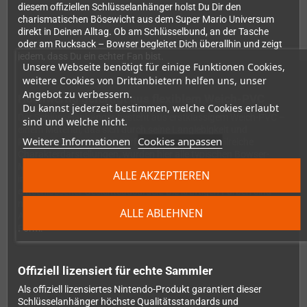
diesem offiziellen Schlüsselanhänger holst Du Dir den
charismatischen Bösewicht aus dem Super Mario Universum
direkt in Deinen Alltag. Ob am Schlüsselbund, an der Tasche
oder am Rucksack – Bowser begleitet Dich überallhin und zeigt
jedem, dass Du ein echter Fan bist.
Unsere Webseite benötigt für einige Funktionen Cookies,
weitere Cookies von Drittanbietern helfen uns, unser
Angebot zu verbessern.
Hochwertig gefertigt aus flexiblem Weich-PVC
Du kannst jederzeit bestimmen, welche Cookies erlaubt
Der Schlüsselanhänger besteht aus erstklassigem Weich-PVC –
sind und welche nicht.
einem Material, das sich durch seine Langlebigkeit und
Weitere Informationen
Cookies anpassen
Flexibilität auszeichnet. Perfekt geeignet für detailreiche
Charakterdarstellungen, wurden hier alle typischen Bowser-
Merkmale liebevoll umgesetzt: der markante Stachelpanzer, die
ALLE AKZEPTIEREN
imposanten Hörner und natürlich sein grimmiger,
entschlossener Gesichtsausdruck. Die kräftigen Farben sind
nicht nur ein echter Hingucker, sondern auch beständig gegen
ALLE ABLEHNEN
Abnutzung – Dein Bowser-Anhänger bleibt lange Zeit in Top-
Form.
Offiziell lizensiert für echte Sammler
Als offiziell lizensiertes Nintendo-Produkt garantiert dieser
Schlüsselanhänger höchste Qualitätsstandards und