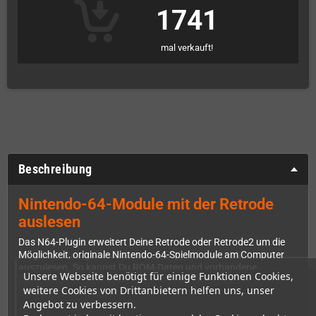
1741
mal verkauft!
Beschreibung
Nintendo-64-Module mit der Retrode
auslesen
Das N64-Plugin erweitert Deine Retrode oder Retrode2 um die
Möglichkeit, originale Nintendo-64-Spielmodule am Computer
auszulesen. So kannst Du ROM-Daten und vorhandene
Unsere Webseite benötigt für einige Funktionen Cookies,
Spielstände sichern, ohne Deine Module im täglichen Einsatz
weitere Cookies von Drittanbietern helfen uns, unser
unnötig zu belasten.
Angebot zu verbessern.