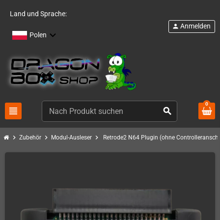
Land und Sprache:
Anmelden
person
Polen
0
view_headline
search
chevron_right
chevron_right
chevron_right
Zubehör
Modul-Ausleser
Retrode2 N64 Plugin (ohne Controlleransch