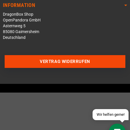
INFORMATION
DragonBox Shop
OpenPandora GmbH
Asternweg 5
85080 Gaimersheim
Deutschland
Über WhatsApp schreiben
VERTRAG WIDERRUFEN
Über Telegram schreiben
Discord Server beitreten
Facebook Messenger
Schick uns eine eMail
Wir helfen gerne!