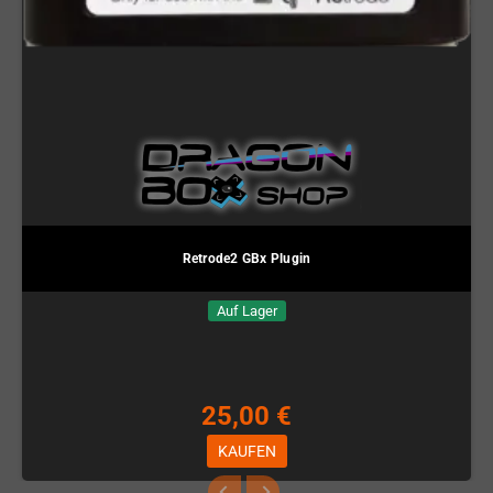
Retrode2 GBx Plugin
Auf Lager
25,00 €
KAUFEN