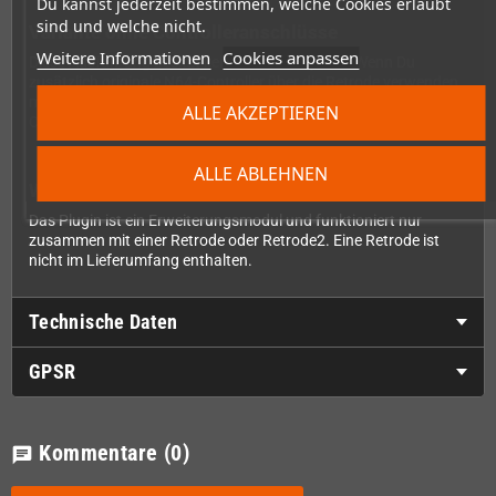
Du kannst jederzeit bestimmen, welche Cookies erlaubt
sind und welche nicht.
Variante ohne Controlleranschlüsse
Weitere Informationen
Cookies anpassen
Diese Ausführung besitzt keine Controllerports. Wenn Du
zusätzlich originale N64-Controller über die Retrode verwenden
möchtest, benötigst Du stattdessen die Variante mit zwei N64-
ALLE AKZEPTIEREN
Controlleranschlüssen.
ALLE ABLEHNEN
Wichtiger Hinweis
Das Plugin ist ein Erweiterungsmodul und funktioniert nur
zusammen mit einer Retrode oder Retrode2. Eine Retrode ist
nicht im Lieferumfang enthalten.
Technische Daten
GPSR
Kommentare
(0)
chat