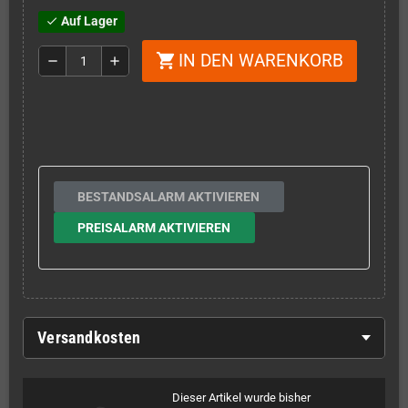
Auf Lager
check
IN DEN WARENKORB
shopping_cart
remove
add
BESTANDSALARM AKTIVIEREN
PREISALARM AKTIVIEREN
Versandkosten
Dieser Artikel wurde bisher