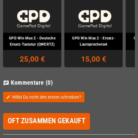
GPD Win Max 2 - Deutsche
GPD Win Max 2 - Ersatz-
GP
Ersatz-Tastatur (QWERTZ)
Lautsprecherset
25,00 €
15,00 €
Kommentare
(0)
chat
Willst Du nicht den ersten schreiben?
edit
OFT ZUSAMMEN GEKAUFT