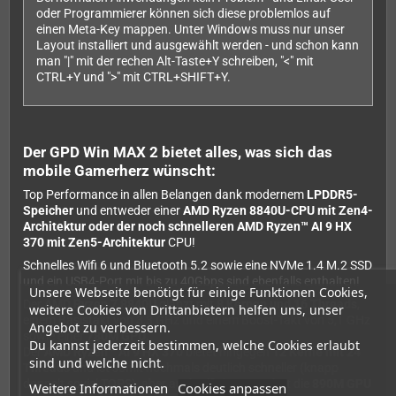
oder Programmierer können sich diese problemlos auf
einen Meta-Key mappen. Unter Windows muss nur unser
Layout installiert und ausgewählt werden - und schon kann
man "|" mit der rechen Alt-Taste+Y schreiben, "<" mit
CTRL+Y und ">" mit CTRL+SHIFT+Y.
Der GPD Win MAX 2 bietet alles, was sich das
mobile Gamerherz wünscht:
Top Performance in allen Belangen dank modernem
LPDDR5-
Speicher
und entweder einer
AMD Ryzen 8840U-CPU mit Zen4-
Architektur oder der noch schnelleren
AMD Ryzen™ AI 9 HX
370 mit Zen5-Architektur
CPU!
Schnelles Wifi 6 und Bluetooth 5.2 sowie eine NVMe 1.4 M.2 SSD
und ein USB4-Port mit bis zu 40Gbps sind ebenfalls enthalten!
Unsere Webseite benötigt für einige Funktionen Cookies,
Der
AMD Ryzen 7 8840U
glänzt mit
8 Kernen und 16 Threads
,
weitere Cookies von Drittanbietern helfen uns, unser
einem Basistakt von 3,3 GHz und einem Boost-Takt von 5,1 GHz
Angebot zu verbessern.
sowie einer
780M GPU
.
Du kannst jederzeit bestimmen, welche Cookies erlaubt
Der
AMD Ryzen™ AI 9 HX 370
bietet hingegen
12 Kerne mit 24
sind und welche nicht.
Threads
und ist somit nochmals deutlich schneller (knapp
doppelt soviel TOPS), aber auch effizienter. Er hat die
890M GPU
Weitere Informationen
Cookies anpassen