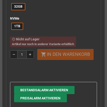
32GB
NVMe
1TB
Nicht auf Lager
error_outline
Artikel nur noch in anderer Variante erhältlich
IN DEN WARENKORB
shopping_cart
remove
add
BESTANDSALARM AKTIVIEREN
PREISALARM AKTIVIEREN