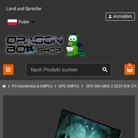
Land und Sprache:
Anmelden
person
Polen
0
view_headline
search
chevron_right
chevron_right
chevron_right
PC-Handhelds & UMPCs
GPD UMPCs
GPD Win MAX 2 2025 (HX 370 