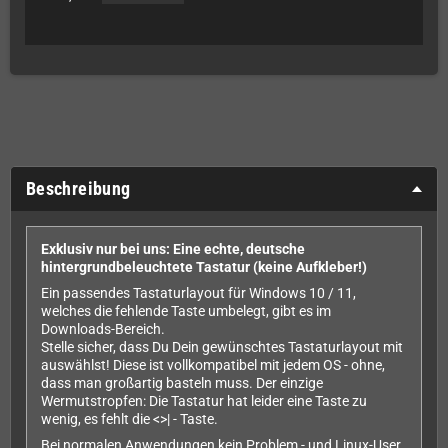
Beschreibung
Exklusiv nur bei uns: Eine echte, deutsche
hintergrundbeleuchtete Tastatur (keine Aufkleber!)
Ein passendes Tastaturlayout für Windows 10 / 11,
welches die fehlende Taste umbelegt, gibt es im
Downloads-Bereich.
Stelle sicher, dass Du Dein gewünschtes Tastaturlayout mit
auswählst! Diese ist vollkompatibel mit jedem OS - ohne,
dass man großartig basteln muss. Der einzige
Wermutstropfen: Die Tastatur hat leider eine Taste zu
wenig, es fehlt die <>| - Taste.
Bei normalen Anwendungen kein Problem - und Linux-User