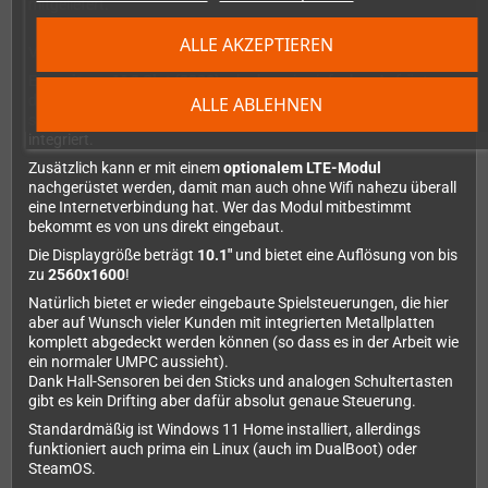
mitgeliefert.
ALLE AKZEPTIEREN
Vorinstalliert ins eine 2TB NVMe.
Ein
weiterer M.2 Slot (2230)
erlauben ein einfaches Aufrüsten
des Speicherplatzes. Doch damit nicht genug: Ein
UHS-II SDXC
ALLE ABLEHNEN
sowie ein UHS-I Micro-SDXC-Kartenslot sind ebenfalls noch
integriert.
Zusätzlich kann er mit einem
optionalem LTE-Modul
nachgerüstet werden, damit man auch ohne Wifi nahezu überall
eine Internetverbindung hat. Wer das Modul mitbestimmt
bekommt es von uns direkt eingebaut.
Die Displaygröße beträgt
10.1"
und bietet eine Auflösung von bis
zu
2560x1600
!
Natürlich bietet er wieder eingebaute Spielsteuerungen, die hier
aber auf Wunsch vieler Kunden mit integrierten Metallplatten
komplett abgedeckt werden können (so dass es in der Arbeit wie
ein normaler UMPC aussieht).
Dank Hall-Sensoren bei den Sticks und analogen Schultertasten
gibt es kein Drifting aber dafür absolut genaue Steuerung.
Standardmäßig ist Windows 11 Home installiert, allerdings
funktioniert auch prima ein Linux (auch im DualBoot) oder
SteamOS.