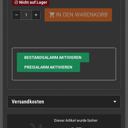
Nicht auf Lager
block
IN DEN WARENKORB
shopping_cart
remove
add
BESTANDSALARM AKTIVIEREN
PREISALARM AKTIVIEREN
Versandkosten
Dieser Artikel wurde bisher