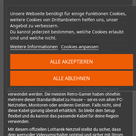
Unsere Webseite benötigt für einige Funktionen Cookies,
Technische Daten und Kompatibilität
weitere Cookies von Drittanbietern helfen uns, unser
Das Netzteil liefert eine Ausgangsspannung von 9V DC bei 1.5A
Angebot zu verbessern.
– genau das, was die Hydra-Serie für einen einwandfreien
Du kannst jederzeit bestimmen, welche Cookies erlaubt
Betrieb benötigt. Der praktische Barrel-Stecker passt perfekt in
sind und welche nicht.
die entsprechende Buchse deines Geräts. Besonders praktisch:
Der universelle Eingang akzeptiert Spannungen von 90 bis 264V
Weitere Informationen
Cookies anpassen
AC, sodass du das Netzteil problemlos in verschiedenen
Ländern einsetzen kannst.
ALLE AKZEPTIEREN
Lieferumfang und Hinweise
ALLE ABLEHNEN
Das Netzteil wird ohne Kaltgerätekabel (Stromkabel) geliefert,
da in verschiedenen Ländern unterschiedliche Steckertypen
verwendet werden. Die meisten Retro-Gamer haben ohnehin
mehrere dieser Standardkabel zu Hause – sei es von alten PC-
Netzteilen, Monitoren oder anderen Geräten. Falls nicht, sind
diese Kabel günstig überall erhältlich. So bleibt dein Setup
flexibel und du kannst das passende Kabel für deine Region
verwenden.
Mit diesem offiziellen Lotharek-Netzteil stellst du sicher, dass
dein wertvoller Videoumschalter optimal und sicher mit Strom