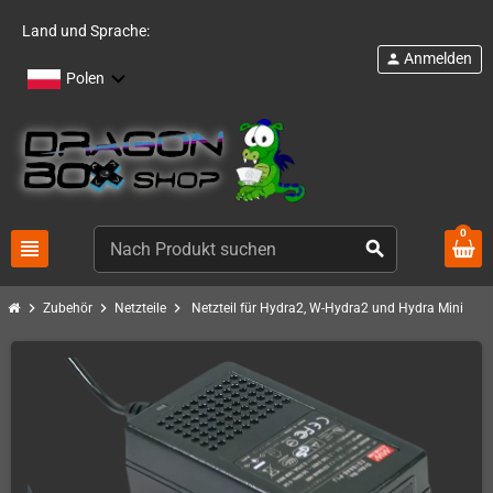
Land und Sprache:
Anmelden
person
Polen
0
view_headline
search
chevron_right
chevron_right
chevron_right
Zubehör
Netzteile
Netzteil für Hydra2, W-Hydra2 und Hydra Mini