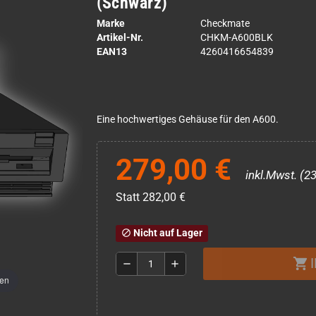
(Schwarz)
Marke
Checkmate
Artikel-Nr.
CHKM-A600BLK
EAN13
4260416654839
Eine hochwertiges Gehäuse für den A600.
279,00 €
inkl.Mwst. (2
Statt 282,00 €
Nicht auf Lager
block
shopping_cart
remove
add
men