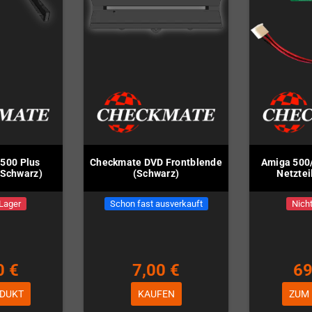
500 Plus
Checkmate DVD Frontblende
Amiga 500
(Schwarz)
(Schwarz)
Netztei
 Lager
Schon fast ausverkauft
Nicht
0 €
7,00 €
69
DUKT
KAUFEN
ZUM