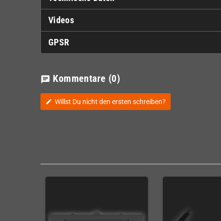
Videos
GPSR
Kommentare
(0)
chat
Willst Du nicht den ersten schreiben?
edit