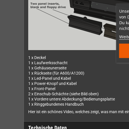
Unse
von 
Du k
nicht
Weit
1 x Deckel
1 x Laufwerksschacht
1 x Gehäuseunerseite
1 x Rückseite (für A600/A1200)
1 x Led-Panel und Kabel
1 x Power-Knopf und Kabel
1 x Front-Panel
2 x Einschub-Schächte (siehe Bild oben)
1 x Vordere untere Abdeckung/Bedienungsplatte
1 x Ringgebundenes Handbuch
Hier ist ein schönes Video, welches zeigt, was man mit
Technische Daten