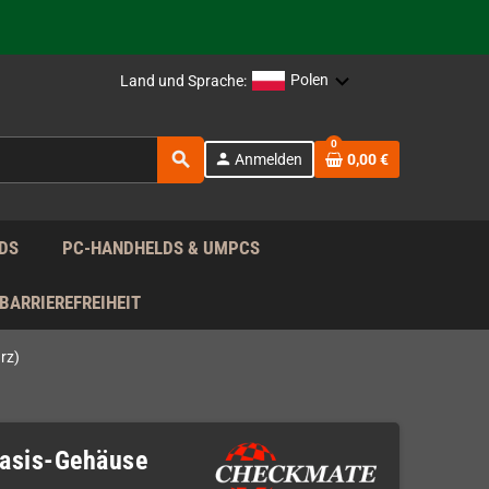
rag nach!
Polen
Land und Sprache:
rag nach!
0
search
person
Anmelden
0,00 €
rag nach!
DS
PC-HANDHELDS & UMPCS
BARRIEREFREIHEIT
rz)
asis-Gehäuse