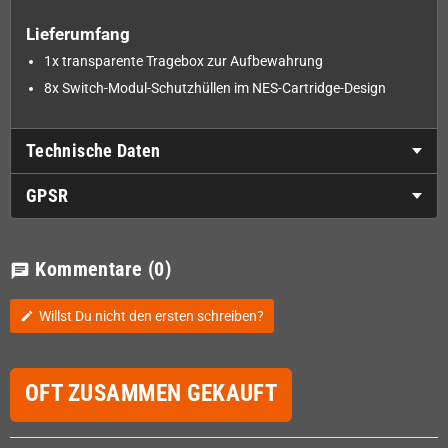
Lieferumfang
1x transparente Tragebox zur Aufbewahrung
8x Switch-Modul-Schutzhüllen im NES-Cartridge-Design
Technische Daten
GPSR
Kommentare
(0)
chat
Willst Du nicht den ersten schreiben?
edit
OFT ZUSAMMEN GEKAUFT