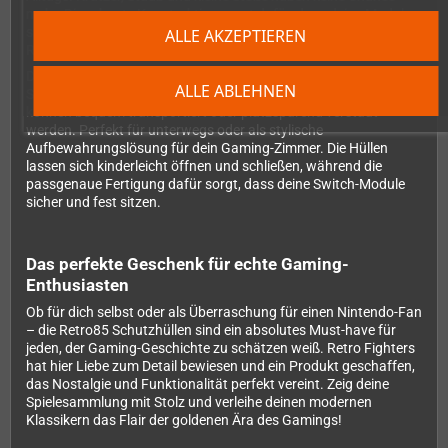
mehr. Die robuste Konstruktion sorgt dafür, dass deine Module
sicher aufbewahrt sind, während das authentische Design jeden
ALLE AKZEPTIEREN
Retro-Fan ins Schwärmen bringt.
Die mitgelieferte transparente Tragebox ist das i-Tüpfelchen des
ALLE ABLEHNEN
Sets. Hier finden alle acht Hüllen übersichtlich ihren Platz und
können bequem transportiert oder platzsparend verstaut
werden. Perfekt für unterwegs oder als stylische
Aufbewahrungslösung für dein Gaming-Zimmer. Die Hüllen
lassen sich kinderleicht öffnen und schließen, während die
passgenaue Fertigung dafür sorgt, dass deine Switch-Module
sicher und fest sitzen.
Das perfekte Geschenk für echte Gaming-
Enthusiasten
Ob für dich selbst oder als Überraschung für einen Nintendo-Fan
– die Retro85 Schutzhüllen sind ein absolutes Must-have für
jeden, der Gaming-Geschichte zu schätzen weiß. Retro Fighters
hat hier Liebe zum Detail bewiesen und ein Produkt geschaffen,
das Nostalgie und Funktionalität perfekt vereint. Zeig deine
Spielesammlung mit Stolz und verleihe deinen modernen
Klassikern das Flair der goldenen Ära des Gamings!