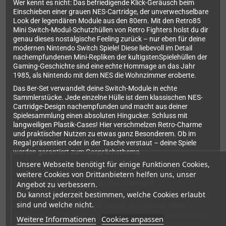
Wer kennt es nicht: Das befriedigende Klick-Geräusch beim
Einschieben einer grauen NES-Cartridge, der unverwechselbare
Look der legendären Module aus den 80ern. Mit den Retro85
Mini Switch-Modul-Schutzhüllen von Retro Fighters holst du dir
genau dieses nostalgische Feeling zurück – nur eben für deine
modernen Nintendo Switch Spiele! Diese liebevoll im Detail
nachempfundenen Mini-Repliken der kultigstenSpielehüllen der
Gaming-Geschichte sind eine echte Hommage an das Jahr
1985, als Nintendo mit dem NES die Wohnzimmer eroberte.
Das 8er-Set verwandelt deine Switch-Module in echte
Sammlerstücke. Jede einzelne Hülle ist dem klassischen NES-
Cartridge-Design nachempfunden und macht aus deiner
Spielesammlung einen absoluten Hingucker. Schluss mit
langweiligen Plastik-Cases! Hier verschmelzen Retro-Charme
und praktischer Nutzen zu etwas ganz Besonderem. Ob im
Regal präsentiert oder in der Tasche verstaut – deine Spiele
werden garantiert zum Gesprächsthema.
Unsere Webseite benötigt für einige Funktionen Cookies,
weitere Cookies von Drittanbietern helfen uns, unser
Maximaler Schutz im Retro-Gewand
Angebot zu verbessern.
Du kannst jederzeit bestimmen, welche Cookies erlaubt
Natürlich sehen die Retro85-Hüllen nicht nur fantastisch aus, sie
sind und welche nicht.
erfüllen auch einen wichtigen Zweck: Sie schützen deine
wertvollen Switch-Spiele zuverlässig vor allen Widrigkeiten des
Weitere Informationen
Cookies anpassen
Alltags. Kratzer, Staub und kleine Stöße haben keine Chance