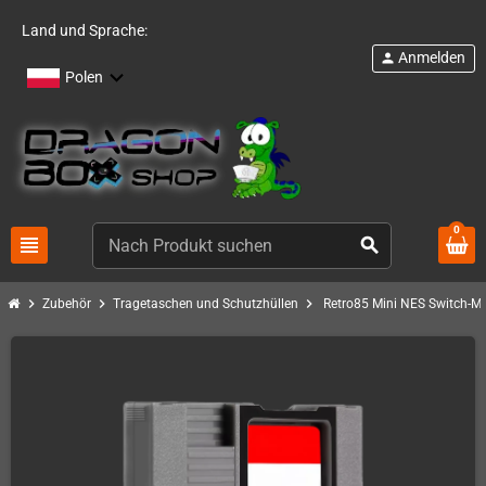
Land und Sprache:
Anmelden
person
Polen
0
view_headline
search
chevron_right
chevron_right
chevron_right
Zubehör
Tragetaschen und Schutzhüllen
Retro85 Mini NES Switch-M