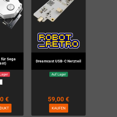
 für Sega
Dreamcast USB-C Netzteil
ast)
 Lager
Auf Lager
0 €
59,00 €
DUKT
KAUFEN