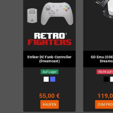
Striker DC Funk-Controller
GD Emu (ODE
(Dreamcast)
Dreamc
Auf Lager
Nicht auf
55,00 €
119,0
KAUFEN
ZUM PRO