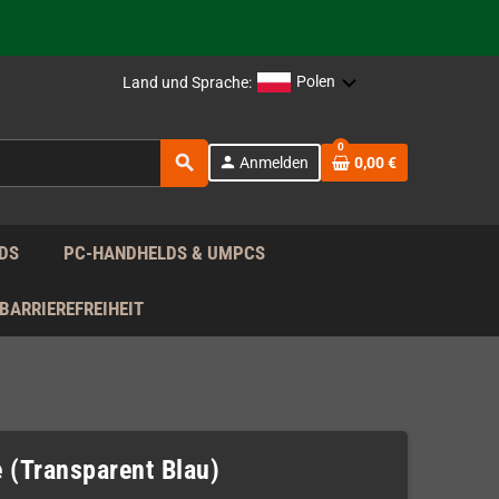
rag nach!
Polen
Land und Sprache:
rag nach!
0
search
person
Anmelden
0,00 €
rag nach!
DS
PC-HANDHELDS & UMPCS
BARRIEREFREIHEIT
 (Transparent Blau)