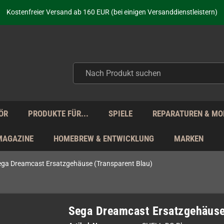
aufen nicht nur - wir KENNEN unsere Produkte. Du brauchst Hilfe? Dann f
Kostenfreier Versand ab 160 EUR (bei einigen Versanddienstleistern)
Seit über 20 Jahren Deine Anlaufstelle für neue Retro-Hardware!
Täglicher Versand Mo - Fr aus Deutschland - zollfrei innerhalb der EU!
aufen nicht nur - wir KENNEN unsere Produkte. Du brauchst Hilfe? Dann f
Kostenfreier Versand ab 160 EUR (bei einigen Versanddienstleistern)
Seit über 20 Jahren Deine Anlaufstelle für neue Retro-Hardware!
Täglicher Versand Mo - Fr aus Deutschland - zollfrei innerhalb der EU!
aufen nicht nur - wir KENNEN unsere Produkte. Du brauchst Hilfe? Dann f
ÖR
PRODUKTE FÜR...
SPIELE
REPARATUREN & MO
MAGAZINE
HOMEBREW & ENTWICKLUNG
MARKEN
ega Dreamcast Ersatzgehäuse (Transparent Blau)
Sega Dreamcast Ersatzgehäuse