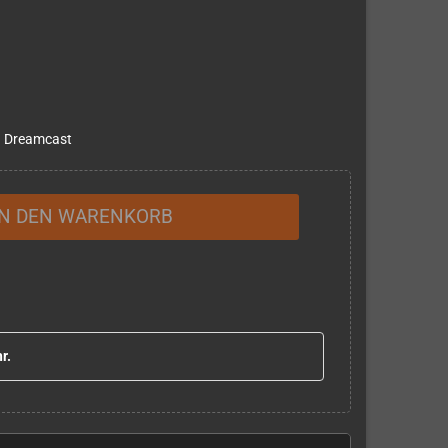
ga Dreamcast
IN DEN WARENKORB
r.