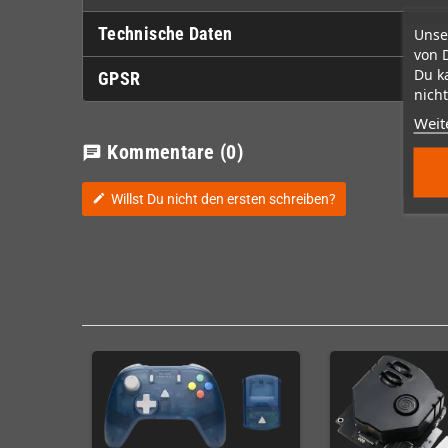
Technische Daten
Unse
von 
Du k
GPSR
nicht
Weit
Kommentare
(0)
chat
Willst Du nicht den ersten schreiben?
edit