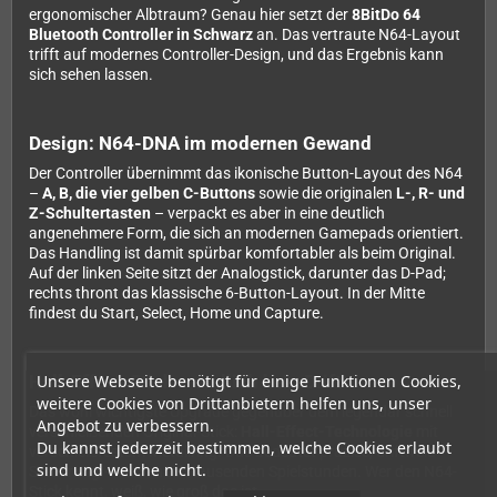
ergonomischer Albtraum? Genau hier setzt der
8BitDo 64
Bluetooth Controller in Schwarz
an. Das vertraute N64-Layout
trifft auf modernes Controller-Design, und das Ergebnis kann
sich sehen lassen.
Design: N64-DNA im modernen Gewand
Der Controller übernimmt das ikonische Button-Layout des N64
–
A, B, die vier gelben C-Buttons
sowie die originalen
L-, R- und
Z-Schultertasten
– verpackt es aber in eine deutlich
angenehmere Form, die sich an modernen Gamepads orientiert.
Das Handling ist damit spürbar komfortabler als beim Original.
Auf der linken Seite sitzt der Analogstick, darunter das D-Pad;
rechts thront das klassische 6-Button-Layout. In der Mitte
findest du Start, Select, Home und Capture.
Unsere Webseite benötigt für einige Funktionen Cookies,
Hall-Effect-Stick – endlich kein Drift
weitere Cookies von Drittanbietern helfen uns, unser
Das wohl wichtigste Upgrade gegenüber dem legendär schnell
Angebot zu verbessern.
verschleißenden Original-Stick:
Hall-Effect-Technologie
mit
Du kannst jederzeit bestimmen, welche Cookies erlaubt
verschleißfestem Metallring. Das bedeutet präzise, driftfreie
sind und welche nicht.
Steuerung – auch nach tausenden Spielstunden. Wer den N64-
Stick kennt, weiß, wie groß das ist.