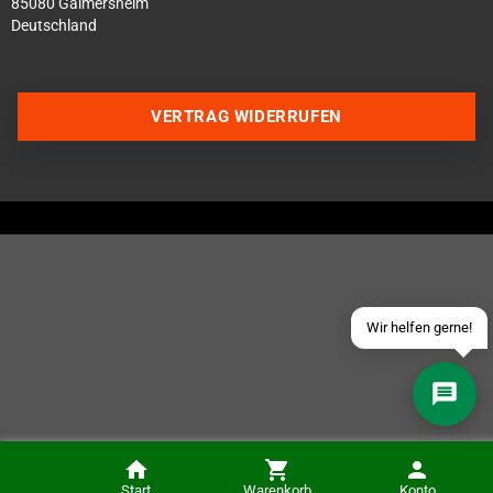
85080 Gaimersheim
Deutschland
VERTRAG WIDERRUFEN
Über WhatsApp schreiben
Über Telegram schreiben
Discord Server beitreten
Facebook Messenger
Schick uns eine eMail
Wir helfen gerne!
8Bitdo 64 Bluetooth Controller (Analogue 3D, Switch, Windows und Android)
Start
Warenkorb
Konto
IN DEN KORB