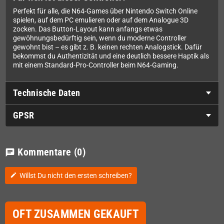
Perfekt für alle, die N64-Games über Nintendo Switch Online
spielen, auf dem PC emulieren oder auf dem Analogue 3D
zocken. Das Button-Layout kann anfangs etwas
gewöhnungsbedürftig sein, wenn du moderne Controller
gewohnt bist – es gibt z. B. keinen rechten Analogstick. Dafür
bekommst du Authentizität und eine deutlich bessere Haptik als
mit einem Standard-Pro-Controller beim N64-Gaming.
Technische Daten
GPSR
Kommentare
(0)
chat
Willst Du nicht den ersten schreiben?
edit
OFT ZUSAMMEN GEKAUFT