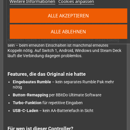
Weitere Informationen
Cookies anpassen
ALLE AKZEPTIEREN
Konnektivität & Kompatibilität
Per
Bluetooth
verbindest du den Controller mit Nintendo Switch,
Switch 2, Android und Windows. Für Windows-Setups gibt es
ALLE ABLEHNEN
zusätzlich eine kabelgebundene USB-Option.
Hinweis:
Auf dem
Nintendo Switch 2 kann das Pairing gelegentlich etwas hakelig
sein – beim erneuten Einschalten ist manchmal erneutes
Koppeln nötig. Auf Switch 1, Android, Windows und Steam Deck
läuft die Verbindung dagegen problemlos.
Features, die das Original nie hatte
Eingebautes Rumble
– kein separates Rumble Pak mehr
nötig
Button-Remapping
per 8BitDo Ultimate Software
Turbo-Funktion
für repetitive Eingaben
USB-C-Laden
– kein AA-Batteriefach in Sicht
Für wen ist dieser Controller?