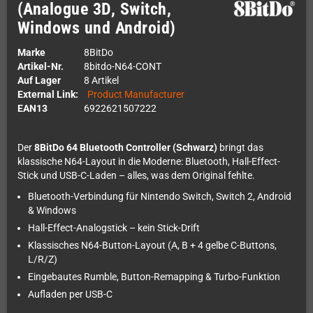
(Analogue 3D, Switch,
Windows und Android)
Marke
8BitDo
Artikel-Nr.
8bitdo-N64-CONT
Auf Lager
8 Artikel
External Link:
Product Manufacturer
EAN13
6922621507222
Der
8BitDo 64 Bluetooth Controller (Schwarz)
bringt das
klassische N64-Layout in die Moderne: Bluetooth, Hall-Effect-
Stick und USB-C-Laden – alles, was dem Original fehlte.
Bluetooth-Verbindung für Nintendo Switch, Switch 2, Android
& Windows
Hall-Effect-Analogstick – kein Stick-Drift
Klassisches N64-Button-Layout (A, B + 4 gelbe C-Buttons,
L/R/Z)
Eingebautes Rumble, Button-Remapping & Turbo-Funktion
Aufladen per USB-C