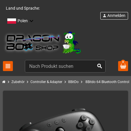
Land und Sprache:
Anmelden
person
Polen
0
view_headline
search
chevron_right
chevron_right
chevron_right
chevron_right
Zubehör
Controller & Adapter
8BitDo
8Bitdo 64 Bluetooth Control