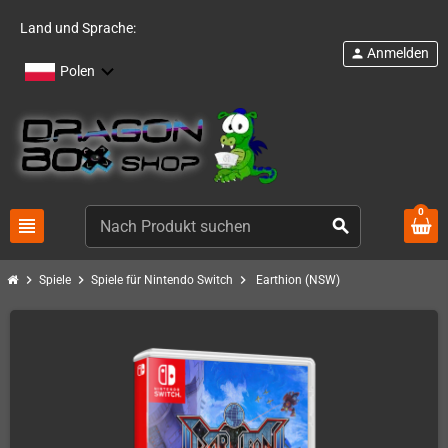
Land und Sprache:
Anmelden
person
Polen
0
view_headline
search
chevron_right
chevron_right
chevron_right
Spiele
Spiele für Nintendo Switch
Earthion (NSW)