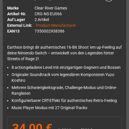
Marke
Clear River Games
Artikel-Nr.
CRG-NS-EU066
Auf Lager
2 Artikel
External Link:
Product Manufacturer
EAN13
7350002938386
Earthion bringt dir authentisches 16-Bit Shoot 'em up-Feeling auf
deine Nintendo Switch – entwickelt von den Legenden hinter
Streets of Rage 2!
8 actiongeladene Level mit einzigartigen Gegnern und Bossen
Originaler Soundtrack vom legendären Komponisten Yuzo
Koshiro
Mehrere Schwierigkeitsgrade, Challenge-Modus und Online-
Ranglisten
Konfigurierbarer CRT-Effekt für authentisches Retro-Feeling
Music Player Modus mit 27 Original-Tracks
34,00 €