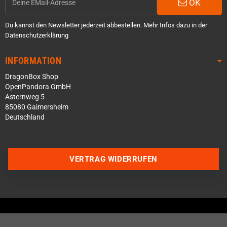
OK
Du kannst den Newsletter jederzeit abbestellen. Mehr Infos dazu in der
Datenschutzerklärung
INFORMATION
DragonBox Shop
OpenPandora GmbH
Asternweg 5
85080 Gaimersheim
Deutschland
Über WhatsApp schreiben
VERTRAG WIDERRUFEN
Über Telegram schreiben
Discord Server beitreten
Facebook Messenger