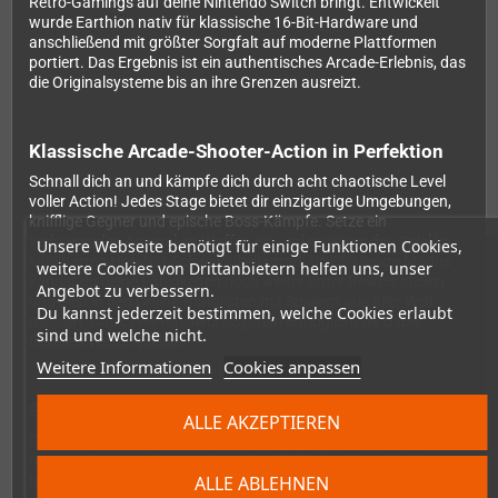
Retro-Gamings auf deine Nintendo Switch bringt. Entwickelt
wurde Earthion nativ für klassische 16-Bit-Hardware und
anschließend mit größter Sorgfalt auf moderne Plattformen
portiert. Das Ergebnis ist ein authentisches Arcade-Erlebnis, das
die Originalsysteme bis an ihre Grenzen ausreizt.
Klassische Arcade-Shooter-Action in Perfektion
Schnall dich an und kämpfe dich durch acht chaotische Level
voller Action! Jedes Stage bietet dir einzigartige Umgebungen,
knifflige Gegner und epische Boss-Kämpfe. Setze ein
verheerendes Arsenal an Waffen ein und meistere das Spiel im
Unsere Webseite benötigt für einige Funktionen Cookies,
knallharten Hotshot-Schwierigkeitsgrad. Im Challenge-Modus
weitere Cookies von Drittanbietern helfen uns, unser
kannst du deine Fähigkeiten noch weiter unter Beweis stellen
Angebot zu verbessern.
und dich in den Online-Ranglisten mit Spielern aus aller Welt
Du kannst jederzeit bestimmen, welche Cookies erlaubt
messen. Das Level-Passwort-System ermöglicht dir dabei
sind und welche nicht.
flexibles Weiterspielen.
Weitere Informationen
Cookies anpassen
Soundkulisse von Yuzo Koshiro höchstpersönlich
ALLE AKZEPTIEREN
Der Original-Soundtrack stammt von einem der
renommiertesten Komponisten der 16-Bit-Ära: Yuzo Koshiro,
ALLE ABLEHNEN
bekannt durch seine Arbeit an Streets of Rage 2 und vielen