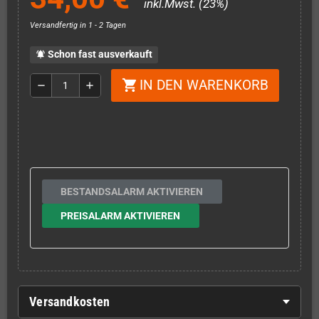
inkl.Mwst. (23%)
Versandfertig in 1 - 2 Tagen
Schon fast ausverkauft
notifications_active
IN DEN WARENKORB
shopping_cart
remove
add
BESTANDSALARM AKTIVIEREN
PREISALARM AKTIVIEREN
Versandkosten