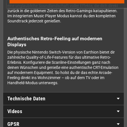
weiteren Klassikern. Earthion bietet dir 27 Original-Tracks und
eine unglaubliche Soundlandschaft voller Effekte, die dich direkt
zurück in die goldenen Zeiten des Retro-Gamings katapultieren.
Im integrierten Music Player Modus kannst du den kompletten
Soundtrack jederzeit genießen.
Authentisches Retro-Feeling auf modernen
Displays
Die physische Nintendo Switch-Version von Earthion bietet dir
zahlreiche Quality-of-Life-Features für das ultimative Retro-
Erlebnis. Konfiguriere die Scanline-Einstellungen ganz nach
deinen Wünschen und genieße eine authentische CRT-Emulation
auf modernem Equipment. So holst du dir das echte Arcade-
Feeling direkt ins Wohnzimmer – ob auf dem TV oder im
Handheld-Modus unterwegs.
Technische Daten
Videos
GPSR