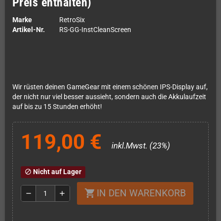
Preis enthalten)
Marke
RetroSix
Artikel-Nr.
RS-GG-InstCleanScreen
Wir rüsten deinen GameGear mit einem schönen IPS-Display auf,
der nicht nur viel besser aussieht, sondern auch die Akkulaufzeit
auf bis zu 15 Stunden erhöht!
119,00 €
inkl.Mwst. (23%)
Nicht auf Lager
block
IN DEN WARENKORB
shopping_cart
remove
add