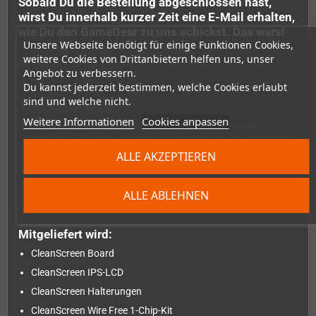
Sobald Du die Bestellung abgeschlossen hast,
wirst Du innerhalb kurzer Zeit eine E-Mail erhalten,
wie Du den GameGear zu uns schickst. Das wars!
Unsere Webseite benötigt für einige Funktionen Cookies,
Der Mod ist stromsparend, kann Scanlines emulieren und du
weitere Cookies von Drittanbietern helfen uns, unser
kannst die Helligkeit mit dem Kontrastrad einstellen.
Angebot zu verbessern.
Du kannst jederzeit bestimmen, welche Cookies erlaubt
sind und welche nicht.
Technische Daten
Weitere Informationen
Cookies anpassen
Geringer Stromverbrauch (etwas mehr als 1 Watt bei
mittlerer Helligkeit), der mit einem Satz 2,5Ah Eneloop-Akkus
etwa 15+ Stunden Spielzeit ermöglicht
ALLE AKZEPTIEREN
Einstellbare Helligkeit über das Kontrastrad
Scanline-Emulation
ALLE ABLEHNEN
Mitgeliefert wird:
CleanScreen Board
CleanScreen IPS-LCD
CleanScreen Halterungen
CleanScreen Wire Free 1-Chip-Kit