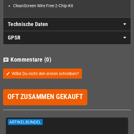
CleanScreen Wire Free 2-Chip-Kit
Technische Daten
GPSR
Kommentare
(0)
chat
Willst Du nicht den ersten schreiben?
edit
OFT ZUSAMMEN GEKAUFT
ARTIKELBÜNDEL