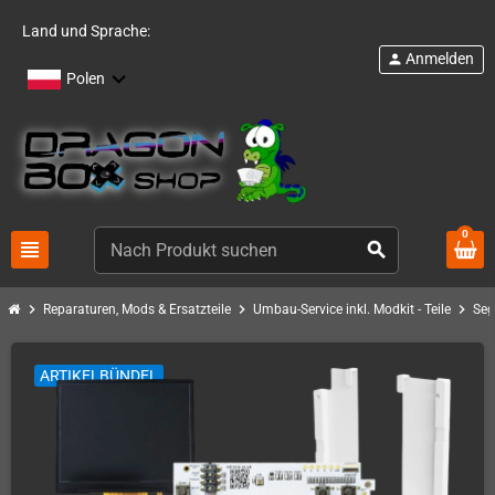
Land und Sprache:
Anmelden
person
Polen
0
view_headline
search
chevron_right
chevron_right
chevron_right
Reparaturen, Mods & Ersatzteile
Umbau-Service inkl. Modkit - Teile
Seg
ARTIKELBÜNDEL