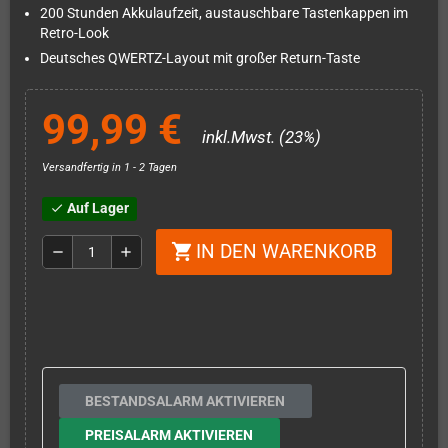
200 Stunden Akkulaufzeit, austauschbare Tastenkappen im
Retro-Look
Deutsches QWERTZ-Layout mit großer Return-Taste
99,99 €
inkl.Mwst. (23%)
Versandfertig in 1 - 2 Tagen
Auf Lager
check
IN DEN WARENKORB
shopping_cart
remove
add
BESTANDSALARM AKTIVIEREN
PREISALARM AKTIVIEREN