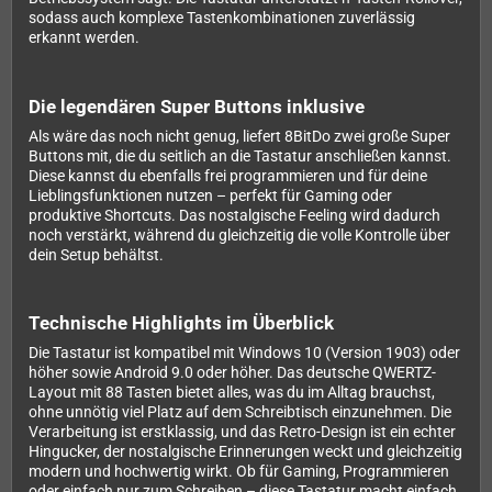
sodass auch komplexe Tastenkombinationen zuverlässig
erkannt werden.
Die legendären Super Buttons inklusive
Als wäre das noch nicht genug, liefert 8BitDo zwei große Super
Buttons mit, die du seitlich an die Tastatur anschließen kannst.
Diese kannst du ebenfalls frei programmieren und für deine
Lieblingsfunktionen nutzen – perfekt für Gaming oder
produktive Shortcuts. Das nostalgische Feeling wird dadurch
noch verstärkt, während du gleichzeitig die volle Kontrolle über
dein Setup behältst.
Technische Highlights im Überblick
Die Tastatur ist kompatibel mit Windows 10 (Version 1903) oder
höher sowie Android 9.0 oder höher. Das deutsche QWERTZ-
Layout mit 88 Tasten bietet alles, was du im Alltag brauchst,
ohne unnötig viel Platz auf dem Schreibtisch einzunehmen. Die
Verarbeitung ist erstklassig, und das Retro-Design ist ein echter
Hingucker, der nostalgische Erinnerungen weckt und gleichzeitig
modern und hochwertig wirkt. Ob für Gaming, Programmieren
oder einfach nur zum Schreiben – diese Tastatur macht einfach