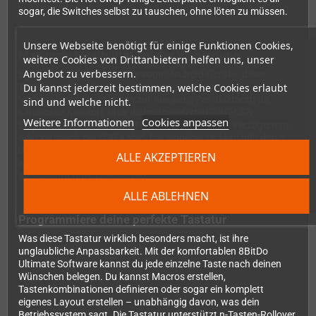
sogar, die Switches selbst zu tauschen, ohne löten zu müssen.
Unsere Webseite benötigt für einige Funktionen Cookies,
Maximale Flexibilität bei der Verbindung
weitere Cookies von Drittanbietern helfen uns, unser
Angebot zu verbessern.
Egal ob am PC, Laptop oder sogar Android-Gerät – diese
Du kannst jederzeit bestimmen, welche Cookies erlaubt
Tastatur ist für alles bereit. Du hast gleich drei
Verbindungsmöglichkeiten zur Auswahl: Per Bluetooth für
sind und welche nicht.
kabellosen Komfort, über den mitgelieferten 2.4G-USB-
Weitere Informationen
Cookies anpassen
Empfänger für eine stabile Funkverbindung ohne Verzögerung,
oder klassisch per USB-Kabel. Der eingebaute Akku hält dabei
beeindruckende 200 Stunden durch und ist in nur 4 Stunden
ALLE AKZEPTIEREN
wieder vollständig geladen. So bist du immer flexibel und kannst
die Tastatur überall einsetzen.
ALLE ABLEHNEN
Programmiere deine perfekte Tastatur
Was diese Tastatur wirklich besonders macht, ist ihre
unglaubliche Anpassbarkeit. Mit der komfortablen 8BitDo
Ultimate Software kannst du jede einzelne Taste nach deinen
Wünschen belegen. Du kannst Macros erstellen,
Tastenkombinationen definieren oder sogar ein komplett
eigenes Layout erstellen – unabhängig davon, was dein
Betriebssystem sagt. Die Tastatur unterstützt n-Tasten-Rollover,