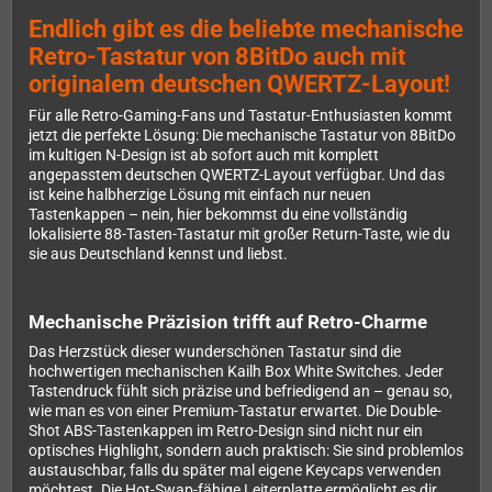
Endlich gibt es die beliebte mechanische
Retro-Tastatur von 8BitDo auch mit
originalem deutschen QWERTZ-Layout!
Für alle Retro-Gaming-Fans und Tastatur-Enthusiasten kommt
jetzt die perfekte Lösung: Die mechanische Tastatur von 8BitDo
im kultigen N-Design ist ab sofort auch mit komplett
angepasstem deutschen QWERTZ-Layout verfügbar. Und das
ist keine halbherzige Lösung mit einfach nur neuen
Tastenkappen – nein, hier bekommst du eine vollständig
lokalisierte 88-Tasten-Tastatur mit großer Return-Taste, wie du
sie aus Deutschland kennst und liebst.
Mechanische Präzision trifft auf Retro-Charme
Das Herzstück dieser wunderschönen Tastatur sind die
hochwertigen mechanischen Kailh Box White Switches. Jeder
Tastendruck fühlt sich präzise und befriedigend an – genau so,
wie man es von einer Premium-Tastatur erwartet. Die Double-
Shot ABS-Tastenkappen im Retro-Design sind nicht nur ein
optisches Highlight, sondern auch praktisch: Sie sind problemlos
austauschbar, falls du später mal eigene Keycaps verwenden
möchtest. Die Hot-Swap-fähige Leiterplatte ermöglicht es dir