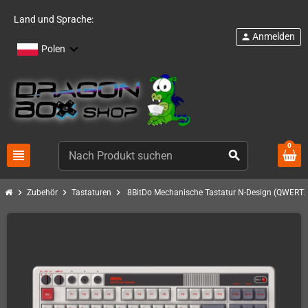
Land und Sprache:
Anmelden
person
Polen
0
view_headline
search
chevron_right
chevron_right
chevron_right
Zubehör
Tastaturen
8BitDo Mechanische Tastatur N-Design (QWERTZ, 