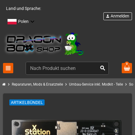
Land und Sprache:
Anmelden
person
Polen
0
view_headline
search
chevron_right
chevron_right
chevron_right
Reparaturen, Mods & Ersatzteile
Umbau-Service inkl. Modkit - Teile
Son
ARTIKELBÜNDEL