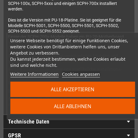
SCPH-100x, SCPH-5xxx und einigen SCPH-700x installiert
werden.
Dies ist die Version mit PU-18-Platine. Sie ist geeignet für die
Modelle SCPH-5001, SCPH-5500, SCPH-5501, SCPH-5502,
SCPH-5503 und SCPH-5552 geeignet.
Einige der SCPH-700x-Modelle haben ein PU-20-Motherboard
Unsere Webseite benötigt für einige Funktionen Cookies,
verbaut - dieses funktioniert nicht. Ein PU-18-Motherboard wird
weitere Cookies von Drittanbietern helfen uns, unser
benötigt.
Angebot zu verbessern.
Eine schöne Übersicht zu den verschiedenen Modellen und
Du kannst jederzeit bestimmen, welche Cookies erlaubt
Motherboards
findet man in diesem Wiki
.
sind und welche nicht.
Weitere Informationen sowie eine ausführliche Installations-
Weitere Informationen
Cookies anpassen
Anleitung
finden sich im offiziellen Wiki.
Bitte wähle die entsprechend benötigte Version für Deine PSX.
ALLE AKZEPTIEREN
Installation:
Wir installieren die xStation in Deiner PlayStation. Alles, was Du
machen musst ist, uns die PlayStation zuzuschicken.
ALLE ABLEHNEN
Technische Daten
GPSR