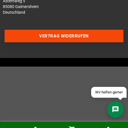
Asternweg 5
85080 Gaimersheim
Deutschland
VERTRAG WIDERRUFEN
Über WhatsApp schreiben
Über Telegram schreiben
Discord Server beitreten
Facebook Messenger
Schick uns eine eMail
Wir helfen gerne!