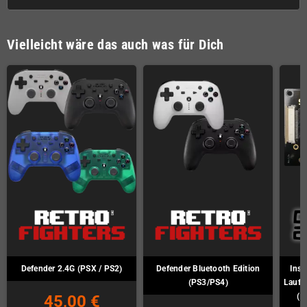
Vielleicht wäre das auch was für Dich
Defender 2.4G (PSX / PS2)
Defender Bluetooth Edition
Inst
(PS3/PS4)
Laufw
(P
45,00 €