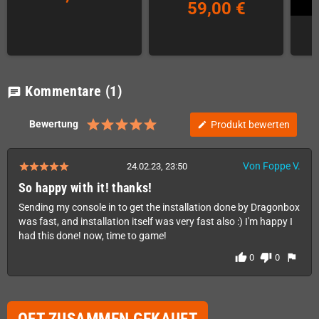
59,00 €
Kommentare
(1)
chat
Bewertung
Produkt bewerten
edit
Von Foppe V.
24.02.23, 23:50
So happy with it! thanks!
Sending my console in to get the installation done by Dragonbox
was fast, and installation itself was very fast also :) I'm happy I
had this done! now, time to game!
thumb_up
thumb_down
flag
0
0