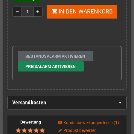
IN DEN WARENKORB
shopping_cart
remove
add
BESTANDSALARM AKTIVIEREN
PREISALARM AKTIVIEREN
Versandkosten
Bewertung
Kundenbewertungen lesen
(1)
chat
Produkt bewerten
edit