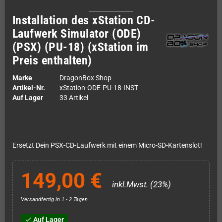
Installation des xStation CD-
Laufwerk Simulator (ODE)
(PSX) (PU-18) (xStation im
Preis enthalten)
Marke
DragonBox Shop
Artikel-Nr.
xStation-ODE-PU-18-INST
Auf Lager
33 Artikel
Ersetzt Dein PSX-CD-Laufwerk mit einem Micro-SD-Kartenslot!
149,00 €
inkl.Mwst. (23%)
Versandfertig in 1 - 2 Tagen
Auf Lager
check