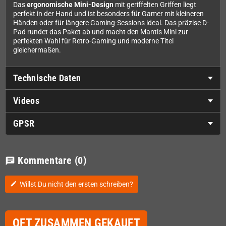
Das
ergonomische Mini-Design
mit geriffelten Griffen liegt
perfekt in der Hand und ist besonders für Gamer mit kleineren
Händen oder für längere Gaming-Sessions ideal. Das präzise D-
Pad rundet das Paket ab und macht den Mantis Mini zur
perfekten Wahl für Retro-Gaming und moderne Titel
gleichermaßen.
Technische Daten
Videos
GPSR
Kommentare
(0)
chat
Willst Du nicht den ersten schreiben?
edit
OFT ZUSAMMEN GEKAUFT