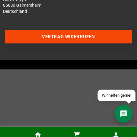
85080 Gaimersheim
Deutschland
VERTRAG WIDERRUFEN
Über WhatsApp schreiben
Über Telegram schreiben
Discord Server beitreten
Facebook Messenger
Schick uns eine eMail
Wir helfen gerne!