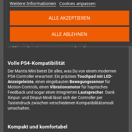
Weitere Informationen
Cookies anpassen
Programmierbar und anpassbar
Auf der Rückseite des Controllers findest Du
zwei
ALLE AKZEPTIEREN
programmierbare Tasten
, die Du nach Belieben mit Funktionen
belegen kannst. Die
Trigger-Stopps
lassen sich zwischen
langem und kurzem Weg umschalten – perfekt, um zwischen
ALLE ABLEHNEN
verschiedenen Spielgenres zu wechseln. Shooter-Fans werden
den kurzen Weg lieben, während bei Rennspielen der volle
Trigger-Weg für präzise Gassteuerung sorgt.
Volle PS4-Kompatibilität
Der Mantis Mini bietet Dir alles, was Du von einem modernen
PS4-Controller erwartest: Ein präzises
Touchpad mit LED-
Anzeigeleiste
, einen eingebauten
Bewegungssensor
für
Motion-Controls, einen
Vibrationsmotor
für haptisches
Feedback und sogar einen integrierten
Lautsprecher
. Dank
Xinput- und Dinput-Modi lässt sich der Controller per
Tastendruck zwischen verschiedenen Kompatibilitätsmodi
umschalten.
Kompakt und komfortabel