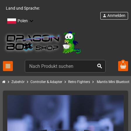
Land und Sprache:
Anmelden
person
Polen
0
view_headline
search
chevron_right
chevron_right
chevron_right
chevron_right
Zubehör
Controller & Adapter
Retro Fighters
Mantis Mini Bluetooth