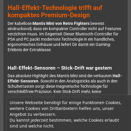
Hall-Effekt-Technologie trifft auf
kompaktes Premium-Design
Der kabellose
Mantis Mini von Retro Fighters
beweist
eindrucksvoll, dass ein kompakter Controller nicht auf Features
verzichten muss. Im Gegenteil: Dieser Bluetooth-Controller für
PS4 und PC packt modernste Technologie in ein handliches,
ergonomisches Gehäuse und liefert Dir damit ein Gaming-
Erlebnis der Extraklasse.
Hall-Effekt-Sensoren – Stick-Drift war gestern
Das absolute Highlight des Mantis Mini sind die verbauten
Hall-
Effekt-Sensoren
. Sowohl in den Analogsticks als auch in den
Schultertasten sorgt diese magnetische Technologie für
verschleißfreie Präzision. Kein Stick-Drift mehr, keine
nachlassende Genauigkeit – selbst nach tausenden
Unsere Webseite benötigt für einige Funktionen Cookies,
Spielstunden bleiben die Eingaben präzise wie am ersten Tag.
Die zusätzlichen verschleißfesten Ringe um die Analogsticks
weitere Cookies von Drittanbietern helfen uns, unser
schützen diese zusätzlich und sorgen für ein angenehmes
Angebot zu verbessern.
Spielgefühl.
Du kannst jederzeit bestimmen, welche Cookies erlaubt
sind und welche nicht.