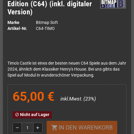
Edition (C64) (inkl. digitaler
Version)
Marke
Bitmap Soft
Artikel-Nr.
C64-TIMO
Timo's Castle ist eines der besten neuen C64 Spiele aus dem Jahr
2024, ähnlich dem Klassiker Henry's House. Bei uns gibts das
Spiel auf Modul in wunderschöner Verpackung.
65,00 €
inkl.Mwst. (23%)
Nicht auf Lager
block
IN DEN WARENKORB
shopping_cart
remove
add