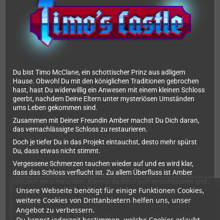
Du bist Timo McClane, ein schottischer Prinz aus adligem
Hause. Obwohl Du mit den königlichen Traditionen gebrochen
hast, hast Du widerwillig ein Anwesen mit einem kleinen Schloss
geerbt, nachdem Deine Eltern unter mysteriösen Umständen
ums Leben gekommen sind.
Zusammen mit Deiner Freundin Amber machst Du Dich daran,
das vernachlässigte Schloss zu restaurieren.
Doch je tiefer Du in das Projekt eintauchst, desto mehr spürst
Du, dass etwas nicht stimmt.
Vergessene Schmerzen tauchen wieder auf und es wird klar,
dass das Schloss verflucht ist. Zu allem Überfluss ist Amber
plötzlich verschwunden. Kannst du den Fluch entschlüsseln und
Unsere Webseite benötigt für einige Funktionen Cookies,
die Liebe deines Lebens retten?
weitere Cookies von Drittanbietern helfen uns, unser
Features:
Angebot zu verbessern.
Timo's Castle ist ein Single-Screen-Plattformspiel mit 8 liebevoll
Du kannst jederzeit bestimmen, welche Cookies erlaubt