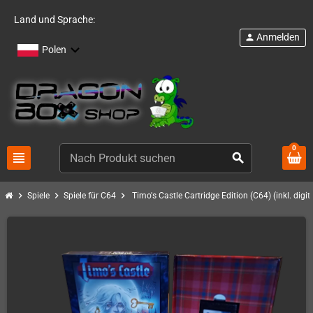
Land und Sprache:
Anmelden
person
Polen
0
view_headline
search
chevron_right
chevron_right
chevron_right
Spiele
Spiele für C64
Timo's Castle Cartridge Edition (C64) (inkl. digit