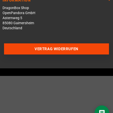
DragonBox Shop
OpenPandora GmbH
Asternweg 5
85080 Gaimersheim
Deutschland
VERTRAG WIDERRUFEN
Über WhatsApp schreiben
Über Telegram schreiben
Discord Server beitreten
Facebook Messenger
Schick uns eine eMail