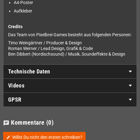
A4-Poster
Aufkleber
Credits
Das Team von Pixelbrei Games besteht aus folgenden Personen:
Timo Weingärtner / Producer & Design
Roman Werner / Lead Design, Grafik & Code
Ben Dibbert (Nordischsound) / Musik, Soundeffekte & Design
Technische Daten
Videos
GPSR
Kommentare
(0)
chat
Willst Du nicht den ersten schreiben?
edit