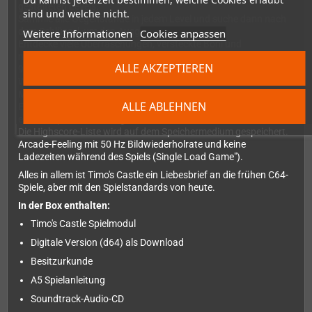
gestalteten Levels.
sind und welche nicht.
Sammle alle Gegenstände in jedem Level und suche dann nach
dem Schlüssel, um den Ausgang zu öffnen.
Weitere Informationen
Cookies anpassen
Entdecke viele Überraschungen, versteckte Boni und
nostalgische Anspielungen auf die Kindheit in den 70er, 80er und
ALLE AKZEPTIEREN
90er Jahren.
Wähle zwischen dem normalen Modus und dem einfachen
Modus, um ein abwechslungsreiches Spielerlebnis zu erhalten.
ALLE ABLEHNEN
Erlebe einen fantastischen Schlussbildschirm (nicht leicht zu
erreichen) mit deinem eigenen Musikstück.
Die Highscore-Liste wird auf dem Speichermedium gespeichert.
Arcade-Feeling mit 50 Hz Bildwiederholrate und keine
Ladezeiten während des Spiels (Single Load Game").
Alles in allem ist Timo's Castle ein Liebesbrief an die frühen C64-
Spiele, aber mit den Spielstandards von heute.
In der Box enthalten:
Timo's Castle Spielmodul
Digitale Version (d64) als Download
Besitzurkunde
A5 Spielanleitung
Soundtrack-Audio-CD