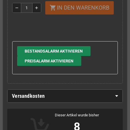
IN DEN WARENKORB
shopping_cart
remove
add
BESTANDSALARM AKTIVIEREN
PREISALARM AKTIVIEREN
Versandkosten
Dieser Artikel wurde bisher
8