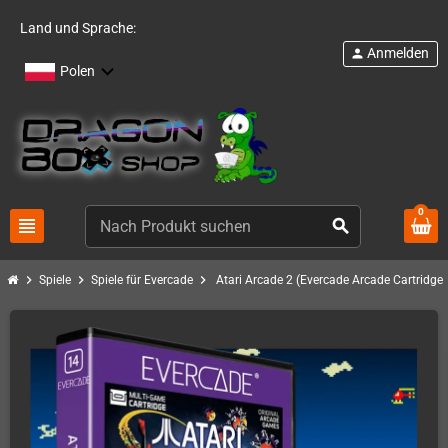
Land und Sprache:
Anmelden
person
Polen
0
view_headline
search
chevron_right
chevron_right
chevron_right
Spiele
Spiele für Evercade
Atari Arcade 2 (Evercade Arcade Cartridge 