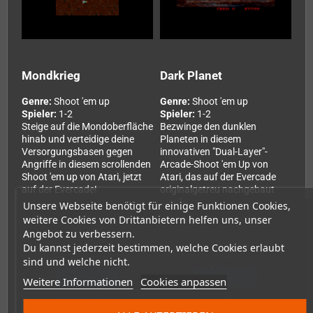
Mondkrieg
Dark Planet
Genre:
Shoot 'em up
Genre:
Shoot 'em up
Spieler:
1-2
Spieler:
1-2
Steige auf die Mondoberfläche
Bezwinge den dunklen
hinab und verteidige deine
Planeten in diesem
Versorgungsbasen gegen
innovativen "Dual-Layer"-
Angriffe in diesem scrollenden
Arcade-Shoot 'em Up von
Shoot 'em up von Atari, jetzt
Atari, das auf der Evercade
auf der Evercade!
originalgetreu nachgebaut
wurde.
Unsere Webseite benötigt für einige Funktionen Cookies,
weitere Cookies von Drittanbietern helfen uns, unser
Angebot zu verbessern.
Du kannst jederzeit bestimmen, welche Cookies erlaubt
sind und welche nicht.
Weitere Informationen
Cookies anpassen