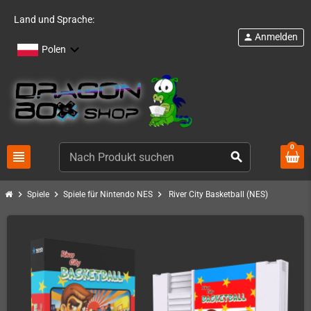
Land und Sprache:
Anmelden
person
Polen
0
view_headline
search
chevron_right
chevron_right
chevron_right
Spiele
Spiele für Nintendo NES
River City Basketball (NES)