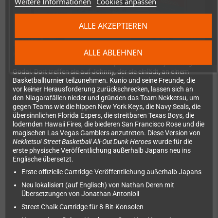
Weitere Informationen
Cookies anpassen
ALLE AKZEPTIEREN
ALLE ABLEHNEN
Kunio gewinnt bei einer Quizshow eine Reise in die Vereinigten
Staaten und reist mit seinem Kumpel Riki und dem jähzornigen
Godai. Dort treffen sie auf Johnny, der sie einlädt, an einem
Basketballturnier teilzunehmen. Kunio und seine Freunde, die
vor keiner Herausforderung zurückschrecken, lassen sich an
den Niagarafällen nieder und gründen das Team Nekketsu, um
gegen Teams wie die hippen New York Keys, die Navy Seals, die
übersinnlichen Florida Espers, die streitbaren Texas Boys, die
lodernden Hawaii Fires, die biederen San Francisco Rose und die
magischen Las Vegas Gamblers anzutreten. Diese Version von
Nekketsu! Street Basketball All-Out Dunk Heroes
wurde für die
erste physische Veröffentlichung außerhalb Japans neu ins
Englische übersetzt.
Erste offizielle Cartridge-Veröffentlichung außerhalb Japans
Neu lokalisiert (auf Englisch) von Nathan Deren mit
Übersetzungen von Jonathan Antonioli
Street Chalk Cartridge für 8-Bit-Konsolen