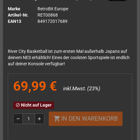
Marke
RetroBit Europe
Artikel-Nr.
RET00868
EAN13
849172017689
River City Basketball ist zum ersten Mal außerhalb Japans auf
deinem NES erhältlich! Eines der coolsten Sportspiele ist endlich
auf deiner Konsole verfügbar!
69,99 €
inkl.Mwst. (23%)
Nicht auf Lager
block
IN DEN WARENKORB
shopping_cart
remove
add