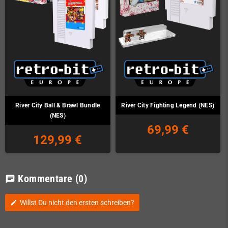
River City Ball & Brawl Bundle
River City Fighting Legend (NES)
(NES)
69,99 €
129,99 €
Kommentare
(0)
chat
Willst Du nicht den ersten schreiben?
edit