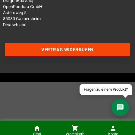
DragonBox Shop
OpenPandora GmbH
Asternweg 5
85080 Gaimersheim
Deutschland
Über WhatsApp schreiben
Über Telegram schreiben
VERTRAG WIDERRUFEN
Discord Server beitreten
Facebook Messenger
Schick uns eine eMail
Fragen zu einem Produkt?
River City Basketball (NES)
Start
Warenkorb
Konto
BENACHRICHTIGEN