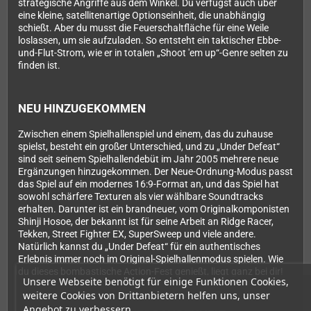
strategische Angriffe aus dem Winkel. Du verfügst auch über
eine kleine, satellitenartige Optionseinheit, die unabhängig
schießt. Aber du musst die Feuerschaltfläche für eine Weile
loslassen, um sie aufzuladen. So entsteht ein taktischer Ebbe-
und-Flut-Strom, wie er in totalen „Shoot 'em up“-Genre selten zu
finden ist.
NEU HINZUGEKOMMEN
Zwischen einem Spielhallenspiel und einem, das du zuhause
spielst, besteht ein großer Unterschied, und zu „Under Defeat“
sind seit seinem Spielhallendebüt im Jahr 2005 mehrere neue
Ergänzungen hinzugekommen. Der Neue-Ordnung-Modus passt
das Spiel auf ein modernes 16:9-Format an, und das Spiel hat
sowohl schärfere Texturen als vier wählbare Soundtracks
erhalten. Darunter ist ein brandneuer, vom Originalkomponisten
Shinji Hosoe, der bekannt ist für seine Arbeit an Ridge Racer,
Tekken, Street Fighter EX, SuperSweep und viele andere.
Natürlich kannst du „Under Defeat“ für ein authentisches
Erlebnis immer noch im Original-Spielhallenmodus spielen. Wie
du dieses bombastische Action-Fest genießt, liegt ganz bei dir!
Unsere Webseite benötigt für einige Funktionen Cookies,
weitere Cookies von Drittanbietern helfen uns, unser
Angebot zu verbessern.