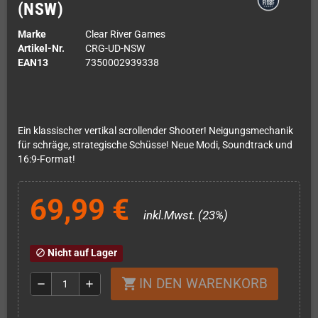
(NSW)
Marke
Clear River Games
Artikel-Nr.
CRG-UD-NSW
EAN13
7350002939338
Ein klassischer vertikal scrollender Shooter! Neigungsmechanik
für schräge, strategische Schüsse! Neue Modi, Soundtrack und
16:9-Format!
69,99 €
inkl.Mwst. (23%)
Nicht auf Lager
block
IN DEN WARENKORB
shopping_cart
remove
add