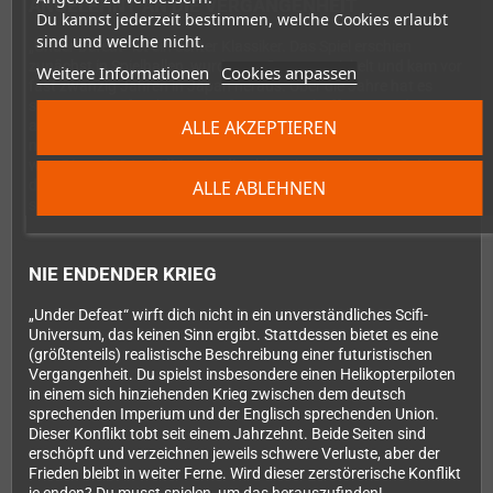
ANGELEHNT AN DIE VERGANGENHEIT
Du kannst jederzeit bestimmen, welche Cookies erlaubt
sind und welche nicht.
„Under Defeat“ ist ein echter Klassiker. Das Spiel erschien
zunächst in Spielhallen, wurde von G.rev entwickelt und kam vor
Weitere Informationen
Cookies anpassen
fast zwanzig Jahren in Japan heraus. Über die Jahre hat es
seinen Weg auf mehrere Plattformen geschafft. Es wurde vor
ALLE AKZEPTIEREN
allem im Jahr 2006 für die Dreamcast veröffentlicht – lange
nachdem die offizielle Unterstützung für die Konsole geendet
war. Diese 2024er Edition ist die ultimative Version des Spiels,
ALLE ABLEHNEN
darin sind alle früheren Inhalte enthalten, von Genre-Veteranen
sorgfältig portiert.
NIE ENDENDER KRIEG
„Under Defeat“ wirft dich nicht in ein unverständliches Scifi-
Universum, das keinen Sinn ergibt. Stattdessen bietet es eine
(größtenteils) realistische Beschreibung einer futuristischen
Vergangenheit. Du spielst insbesondere einen Helikopterpiloten
in einem sich hinziehenden Krieg zwischen dem deutsch
sprechenden Imperium und der Englisch sprechenden Union.
Dieser Konflikt tobt seit einem Jahrzehnt. Beide Seiten sind
erschöpft und verzeichnen jeweils schwere Verluste, aber der
Frieden bleibt in weiter Ferne. Wird dieser zerstörerische Konflikt