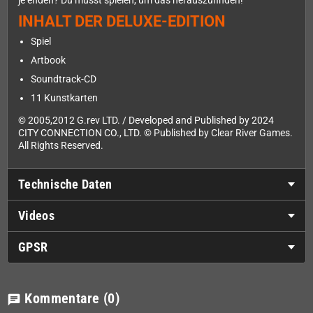
je enden? Du musst spielen, um das herauszufinden!
INHALT DER DELUXE-EDITION
Spiel
Artbook
Soundtrack-CD
11 Kunstkarten
© 2005,2012 G.rev LTD. / Developed and Published by 2024
CITY CONNECTION CO., LTD. © Published by Clear River Games.
All Rights Reserved.
Technische Daten
Videos
GPSR
Kommentare
(0)
chat