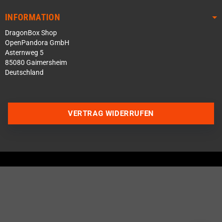
INFORMATION
DragonBox Shop
OpenPandora GmbH
Asternweg 5
85080 Gaimersheim
Deutschland
VERTRAG WIDERRUFEN
Über WhatsApp schreiben
Über Telegram schreiben
Discord Server beitreten
Facebook Messenger
Schick uns eine eMail