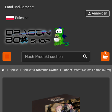
Land und Sprache:
Anmelden
person
Polen
0
view_headline
search
chevron_right
chevron_right
chevron_right
Spiele
Spiele für Nintendo Switch
Under Defeat Deluxe Edition (NSW)