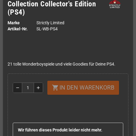
Collection Collector's Edition
(PS4)
Marke
Strictly Limited
Artikel-Nr.
SL-WB-PS4
21 tolle Wonderboyspiele und viele Goodies für Deine PS4.
IN DEN WARENKORB
shopping_cart
remove
add
Wir führen dieses Produkt leider nicht mehr.