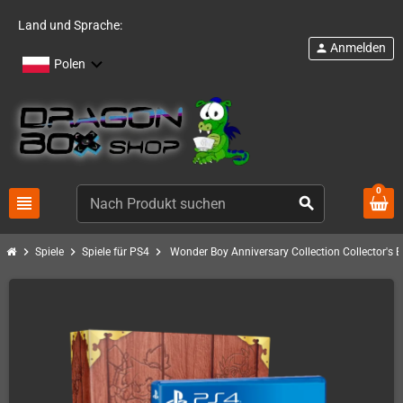
Land und Sprache:
Anmelden
person
Polen
0
view_headline
search
chevron_right
chevron_right
chevron_right
Spiele
Spiele für PS4
Wonder Boy Anniversary Collection Collector's E