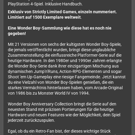
PlayStation 4-Spiel. Inklusive Handbuch.
Exklusiv von Strictly Limited Games, einzeln nummeriert.
Limitiert auf 1500 Exemplare weltweit
.
Eine Wonder Boy-Sammlung wie diese hat es noch nie
gegeben!
Mit 21 Versionen von sechs der kultigsten Wonder Boy-Spiele,
die jemals veröffentlicht wurden, bringt diese unglaubliche
Zusammenstellung die einflussreiche Platformer-Serie auf die
heutige Hardware. In den 1980er und 1990er Jahren erlangte
die Wonder Boy-Serie dank ihrer einzigartigen Mischung aus
dynamischen Jump'n'Runs, Action-RPG-Elementen und sogar
Shoot 'em Up-Gameplay eine riesige Fangemeinde. Jetzt kannst
du eine Vielzahl von Wonder Boy-Spielen genießen, die ein
starkes Vermächtnis hinterlassen haben, vom Arcade-Original
von 1986 bis zu Monster World IV von 1994.
Wonder Boy Anniversary Collection bringt die Serie auf den
neuesten Stand mit präzisen Portierungen für die heutige
Hardware und neuen Features wie der Möglichkeit, dein Spiel
jederzeit zurückzuspulen.
Egal, ob du ein Retro-Fan bist, der dieses wichtige Stück