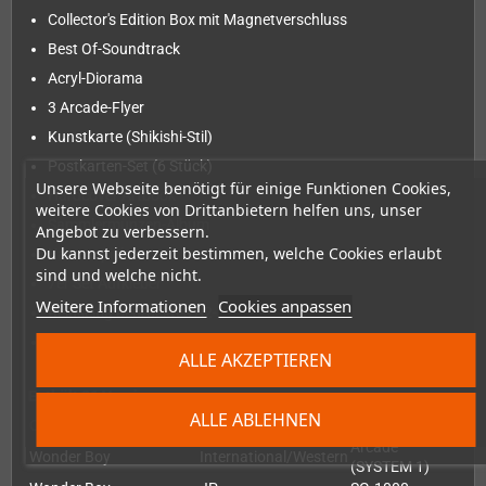
Collector's Edition Box mit Magnetverschluss
Best Of-Soundtrack
Acryl-Diorama
3 Arcade-Flyer
Kunstkarte (Shikishi-Stil)
Postkarten-Set (6 Stück)
Unsere Webseite benötigt für einige Funktionen Cookies,
Hardcover Artbook
weitere Cookies von Drittanbietern helfen uns, unser
Sammlermünzen-Album
Angebot zu verbessern.
Du kannst jederzeit bestimmen, welche Cookies erlaubt
Kartenspiel
sind und welche nicht.
7er Set Aufkleber
Weitere Informationen
Cookies anpassen
Beidseitig bedrucktes A2-Poster
Emaille-Anstecker
ALLE AKZEPTIEREN
Enthält 21 Versionen:
ALLE ABLEHNEN
Original Title
Version
Console Port
Arcade
Wonder Boy
International/Western
(SYSTEM 1)