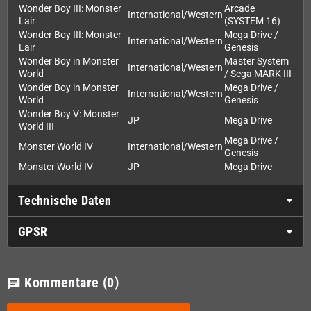
Wonder Boy III: Monster
Arcade
International/Western
Lair
(SYSTEM 16)
Wonder Boy III: Monster
Mega Drive /
International/Western
Lair
Genesis
Wonder Boy in Monster
Master System
International/Western
World
/ Sega MARK III
Wonder Boy in Monster
Mega Drive /
International/Western
World
Genesis
Wonder Boy V: Monster
JP
Mega Drive
World III
Mega Drive /
Monster World IV
International/Western
Genesis
Monster World IV
JP
Mega Drive
Technische Daten
GPSR
Kommentare
(0)
chat