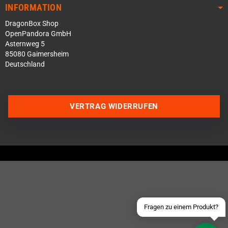
INFORMATION
DragonBox Shop
OpenPandora GmbH
Asternweg 5
85080 Gaimersheim
Deutschland
VERTRAG WIDERRUFEN
Über WhatsApp schreiben
Über Telegram schreiben
Discord Server beitreten
Facebook Messenger
Schick uns eine eMail
Fragen zu einem Produkt?