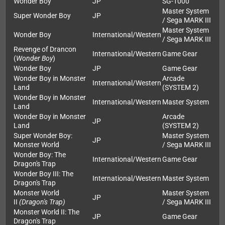
Wonder Boy
JP
SG-1000
Master System
Super Wonder Boy
JP
/ Sega MARK III
Master System
Wonder Boy
International/Western
/ Sega MARK III
Revenge of Drancon
International/Western
Game Gear
(
Wonder Boy
)
Wonder Boy
JP
Game Gear
Wonder Boy in Monster
Arcade
International/Western
Land
(SYSTEM 2)
Wonder Boy in Monster
International/Western
Master System
Land
Wonder Boy in Monster
Arcade
JP
Land
(SYSTEM 2)
Super Wonder Boy:
Master System
JP
Monster World
/ Sega MARK III
Wonder Boy: The
International/Western
Game Gear
Dragon's Trap
Wonder Boy III: The
International/Western
Master System
Dragon's Trap
Monster World
Master System
JP
II
(Dragon's Trap)
/ Sega MARK III
Monster World II: The
JP
Game Gear
Dragon's Trap