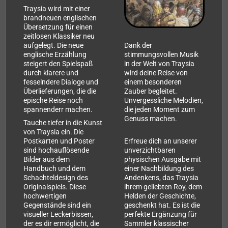
Traysia wird mit einer
brandneuen englischen
Übersetzung für einen
zeitlosen Klassiker neu
aufgelegt. Die neue
Dank der
englische Erzählung
stimmungsvollen Musik
steigert den Spielspaß
in der Welt von Traysia
durch klarere und
wird deine Reise von
fesselndere Dialoge und
einem besonderen
Überlieferungen, die die
Zauber begleitet.
epische Reise noch
Unvergessliche Melodien,
spannenderr machen.
die jeden Moment zum
Genuss machen.
Tauche tiefer in die Kunst
von Traysia ein. Die
Postkarten und Poster
Erfreue dich an unserer
sind hochauflösende
unverzichtbaren
Bilder aus dem
physischen Ausgabe mit
Handbuch und dem
einer Nachbildung des
Schachteldesign des
Andenkens, das Traysia
Originalspiels. Diese
ihrem geliebten Roy, dem
hochwertigen
Helden der Geschichte,
Gegenstände sind ein
geschenkt hat. Es ist die
visueller Leckerbissen,
perfekte Ergänzung für
der es dir ermöglicht, die
Sammler klassischer