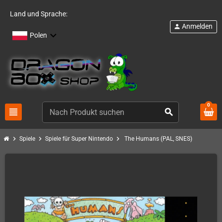
Land und Sprache:
Anmelden
person
Polen
0
view_headline
search
chevron_right
chevron_right
chevron_right
Spiele
Spiele für Super Nintendo
The Humans (PAL, SNES)