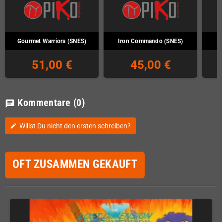
Gourmet Warriors (SNES)
Iron Commando (SNES)
J
51,00 €
45,00 €
Kommentare
(0)
chat
Willst Du nicht den ersten schreiben?
edit
OFT ZUSAMMEN GEKAUFT