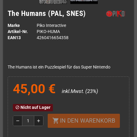
The Humans (PAL, SNES)
Marke
Piko Interactive
Artikel-Nr.
PIKO-HUMA
EAN13
4260416654358
The Humans ist ein Puzzlespiel für das Super Nintendo
45,00 €
inkl.Mwst. (23%)
Nicht auf Lager
block
IN DEN WARENKORB
shopping_cart
remove
add