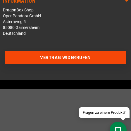
INFORMATION
DragonBox Shop
OpenPandora GmbH
Asternweg 5
85080 Gaimersheim
Deutschland
Über WhatsApp schreiben
VERTRAG WIDERRUFEN
Über Telegram schreiben
Discord Server beitreten
Facebook Messenger
Schick uns eine eMail
Fragen zu einem Produkt?