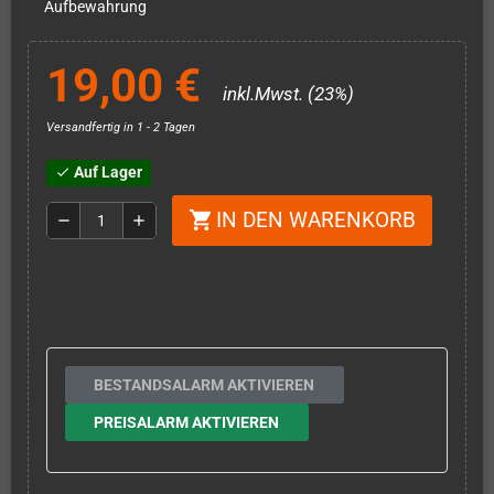
Aufbewahrung
19,00 €
inkl.Mwst. (23%)
Versandfertig in 1 - 2 Tagen
Auf Lager
check
IN DEN WARENKORB
shopping_cart
remove
add
BESTANDSALARM AKTIVIEREN
PREISALARM AKTIVIEREN