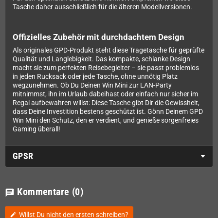
Tasche daher ausschließlich für die älteren Modellversionen.
Offizielles Zubehör mit durchdachtem Design
Als originales GPD-Produkt steht diese Tragetasche für geprüfte
Qualität und Langlebigkeit. Das kompakte, schlanke Design
macht sie zum perfekten Reisebegleiter – sie passt problemlos
in jeden Rucksack oder jede Tasche, ohne unnötig Platz
wegzunehmen. Ob Du Deinen Win Mini zur LAN-Party
mitnimmst, ihn im Urlaub dabeihast oder einfach nur sicher im
Regal aufbewahren willst: Diese Tasche gibt Dir die Gewissheit,
dass Deine Investition bestens geschützt ist. Gönn Deinem GPD
Win Mini den Schutz, den er verdient, und genieße sorgenfreies
Gaming überall!
GPSR
Kommentare
(0)
chat
Willst Du nicht den ersten schreiben?
edit