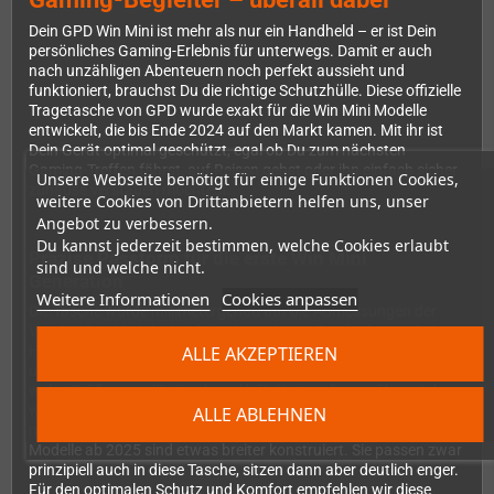
Dein GPD Win Mini ist mehr als nur ein Handheld – er ist Dein
persönliches Gaming-Erlebnis für unterwegs. Damit er auch
nach unzähligen Abenteuern noch perfekt aussieht und
funktioniert, brauchst Du die richtige Schutzhülle. Diese offizielle
Tragetasche von GPD wurde exakt für die Win Mini Modelle
entwickelt, die bis Ende 2024 auf den Markt kamen. Mit ihr ist
Dein Gerät optimal geschützt, egal ob Du zum nächsten
Gaming-Treffen fährst, auf Reisen gehst oder ihn einfach sicher
Unsere Webseite benötigt für einige Funktionen Cookies,
zuhause verstauen möchtest.
weitere Cookies von Drittanbietern helfen uns, unser
Angebot zu verbessern.
Du kannst jederzeit bestimmen, welche Cookies erlaubt
Präzise Passform für die erste Win Mini
sind und welche nicht.
Generation
Weitere Informationen
Cookies anpassen
Die Tasche wurde millimetergenau auf die Abmessungen der
Vor-2025er Win Mini Modelle abgestimmt. Das bedeutet: Dein
ALLE AKZEPTIEREN
Handheld sitzt fest und sicher, ohne zu verrutschen oder
unnötig Platz zu verschwenden. Das robuste Außenmaterial
wehrt Stöße zuverlässig ab und hält Kratzer fern, während das
weiche Innenfutter dafür sorgt, dass Display und Gehäuse
ALLE ABLEHNEN
makellos bleiben. Ein wichtiger Hinweis: Die neueren Win Mini
Modelle ab 2025 sind etwas breiter konstruiert. Sie passen zwar
prinzipiell auch in diese Tasche, sitzen dann aber deutlich enger.
Für den optimalen Schutz und Komfort empfehlen wir diese