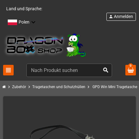
Land und Sprache:
Anmelden
person
Polen
0
view_headline
search
chevron_right
chevron_right
chevron_right
Zubehör
Tragetaschen und Schutzhüllen
GPD Win Mini Tragetasche (