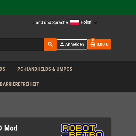
rag nach!
Polen
Land und Sprache:
rag nach!
0
search
person
Anmelden
0,00 €
rag nach!
DS
PC-HANDHELDS & UMPCS
BARRIEREFREIHEIT
D Mod