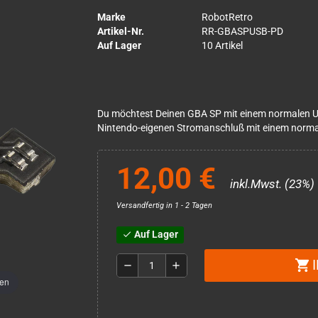
Marke
RobotRetro
Artikel-Nr.
RR-GBASPUSB-PD
Auf Lager
10 Artikel
Du möchtest Deinen GBA SP mit einem normalen US
Nintendo-eigenen Stromanschluß mit einem norm
12,00 €
inkl.Mwst. (23%)
Versandfertig in 1 - 2 Tagen
Auf Lager
check
shopping_cart
remove
add
men