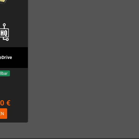
eDrive
llbar
0 €
EN