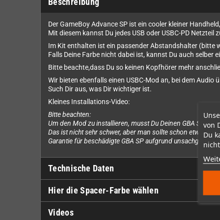
Beschreibung
Der GameBoy Advance SP ist ein cooler kleiner Handheld,
Mit diesem kannst Du jedes USB oder USBC-PD Netzteil
Im Kit enthalten ist ein passender Abstandshalter (bitte 
Falls Deine Farbe nicht dabei ist, kannst Du auch selber e
Bitte beachte,dass Du so keinen Kopfhörer mehr anschlie
Wir bieten ebenfalls einen USBC-Mod an, bei dem Audio ü
Such Dir aus, was Dir wichtiger ist.
Kleines Installations-Video:
Unse
Bitte beachten:
Um den Mod zu installieren, musst Du Deinen GBA SP öffne
von 
Das ist nicht sehr schwer, aber man sollte schon etwas Erf
Du k
Garantie für beschädigte GBA SP aufgrund unsachgemäßer
nicht
Weit
Technische Daten
Hier die Spacer-Farbe wählen
Videos