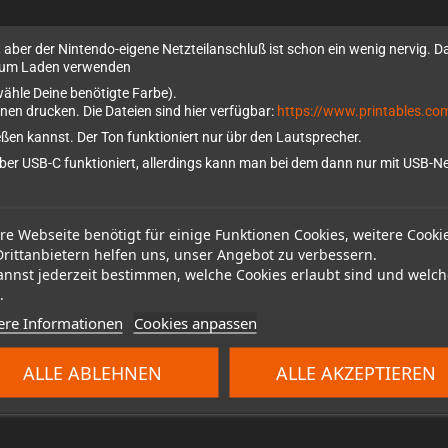
 aber der Nintendo-eigene Netzteilanschluß ist schon ein wenig nervig. D
 zum Laden verwenden
wähle Deine benötigte Farbe).
inen drucken. Die Dateien sind hier verfügbar:
https://www.printables.c
ßen kannst. Der Ton funktioniert nur übr den Lautsprecher.
ber USB-C funktioniert, allerdings kann man bei dem dann nur mit USB-Ne
re Webseite benötigt für einige Funktionen Cookies, weitere Cooki
n, den alten Anschluss ablöten und den neuen einlöten.
Drittanbietern helfen uns, unser Angebot zu verbessern.
ahrung im Löten haben. Wenn Du es nicht selbst machen willst, bieten wir auc
annst jederzeit bestimmen, welche Cookies erlaubt sind und welch
 Installation übernehmen können.
.
ere Informationen
Cookies anpassen
ALLE ABLEHNEN
ALLE AKZEPTIEREN