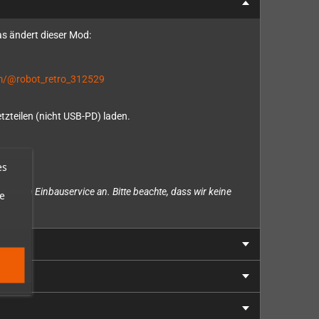
as ändert dieser Mod:
om/@robot_retro_312529
tzteilen (nicht USB-PD) laden.
es
h einen Einbauservice an. Bitte beachte, dass wir keine
e