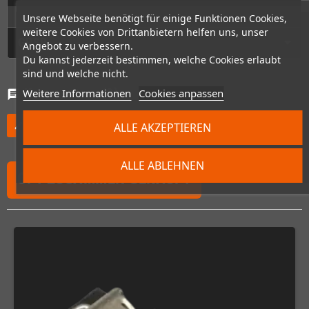
Unsere Webseite benötigt für einige Funktionen Cookies,
weitere Cookies von Drittanbietern helfen uns, unser
GPSR
Angebot zu verbessern.
Du kannst jederzeit bestimmen, welche Cookies erlaubt
sind und welche nicht.
Kommentare
(0)
Weitere Informationen
Cookies anpassen
chat
ALLE AKZEPTIEREN
Willst Du nicht den ersten schreiben?
edit
ALLE ABLEHNEN
OFT ZUSAMMEN GEKAUFT