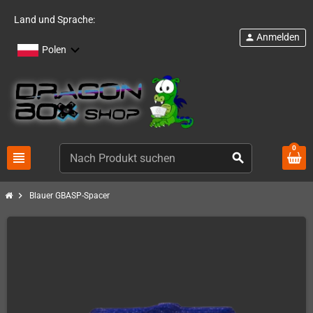
Land und Sprache:
Anmelden
person
Polen
0
view_headline
search
chevron_right
Blauer GBASP-Spacer