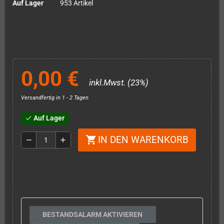
Auf Lager
953 Artikel
0,00 €
inkl.Mwst. (23%)
Versandfertig in 1 - 2 Tagen
Auf Lager
check
IN DEN WARENKORB
shopping_cart
remove
add
BESTANDSALARM AKTIVIEREN