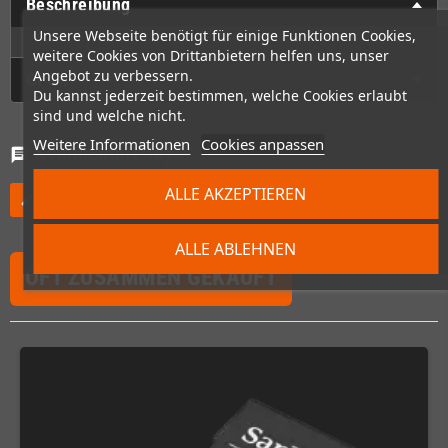
Beschreibung
Unsere Webseite benötigt für einige Funktionen Cookies,
weitere Cookies von Drittanbietern helfen uns, unser
Angebot zu verbessern.
GPSR
Du kannst jederzeit bestimmen, welche Cookies erlaubt
sind und welche nicht.
Weitere Informationen
Cookies anpassen
Kommentare
(0)
chat
ALLE AKZEPTIEREN
Willst Du nicht den ersten schreiben?
edit
ALLE ABLEHNEN
OFT ZUSAMMEN GEKAUFT