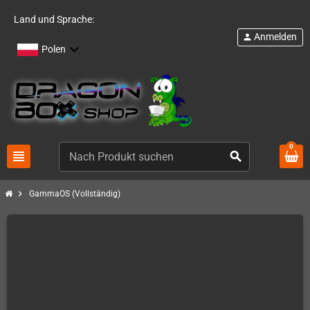
Land und Sprache:
Anmelden
person
Polen
0
view_headline
search
chevron_right
GammaOS (Vollständig)