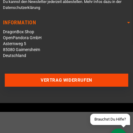
Du kannst den Newsletter jederzeit abbestellen. Mehr Infos dazu in der
Datenschutzerklärung
INFORMATION
DragonBox Shop
OpenPandora GmbH
Asternweg 5
85080 Gaimersheim
Deutschland
Über WhatsApp schreiben
Über Telegram schreiben
VERTRAG WIDERRUFEN
Discord Server beitreten
Facebook Messenger
Schick uns eine eMail
Brauchst Du Hilfe?