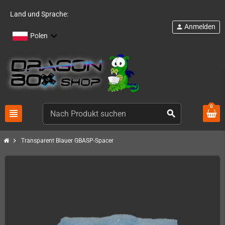
Land und Sprache:
Anmelden
person
Polen
0
view_headline
search
chevron_right
Transparent Blauer GBASP-Spacer