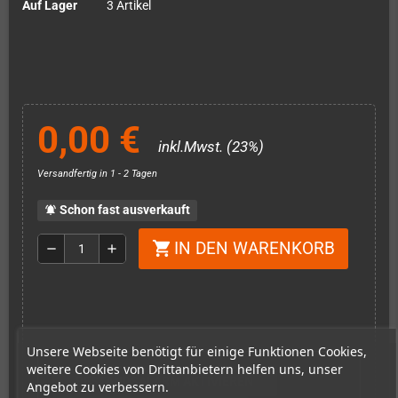
Auf Lager
3 Artikel
0,00 €
inkl.Mwst. (23%)
Versandfertig in 1 - 2 Tagen
Schon fast ausverkauft
notifications_active
IN DEN WARENKORB
shopping_cart
remove
add
Unsere Webseite benötigt für einige Funktionen Cookies,
weitere Cookies von Drittanbietern helfen uns, unser
BESTANDSALARM AKTIVIEREN
Angebot zu verbessern.