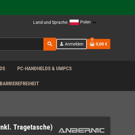
rag nach!
Polen
Land und Sprache:
0
search
person
Anmelden
0,00 €
rag nach!
DS
PC-HANDHELDS & UMPCS
BARRIEREFREIHEIT
nkl. Tragetasche)