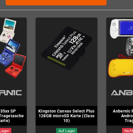
G35xx SP
Kingston Canvas Select Plus
Anbernic 
 Tragetasche
128GB microSD Karte (Class
Androi
arte)
10)
Tra
 Lager
Auf Lager
Nicht