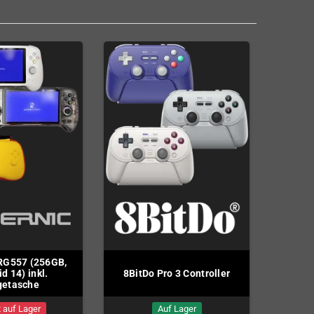
RG557 (256GB,
d 14) inkl.
8BitDo Pro 3 Controller
getasche
 auf Lager
Auf Lager