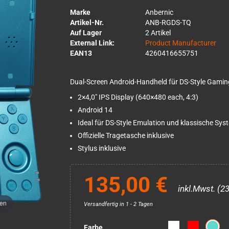
Marke
Anbernic
Artikel-Nr.
ANB-RGDS-TQ
Auf Lager
2 Artikel
External Link:
Product Manufacturer
EAN13
4260416655751
Dual-Screen Android-Handheld für DS-Style Gamin
2×4,0" IPS Display (640×480 each, 4:3)
Android 14
Ideal für DS-Style Emulation und klassische Syst
Offizielle Tragetasche inklusive
Stylus inklusive
135,00 €
inkl.Mwst. (2
men
Versandfertig in 1 - 2 Tagen
Farbe