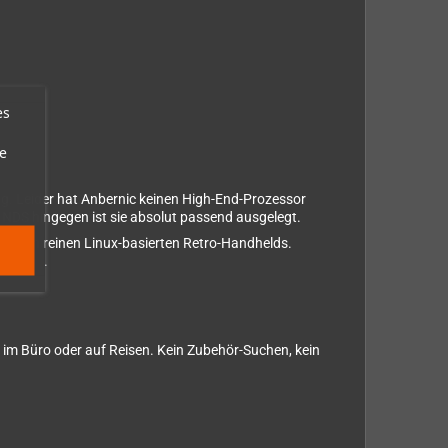
es
e
g. Leider hat Anbernic keinen High-End-Prozessor
ür NDS hingegen ist sie absolut passend ausgelegt.
 vielen reinen Linux-basierten Retro-Handhelds.
mmaOS
.
, im Büro oder auf Reisen. Kein Zubehör-Suchen, kein