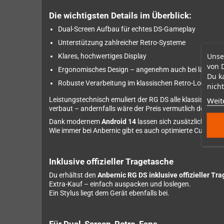
Die wichtigsten Details im Überblick:
Dual-Screen Aufbau für echtes DS-Gameplay
Unterstützung zahlreicher Retro-Systeme
Unse
Klares, hochwertiges Display
von 
Ergonomisches Design – angenehm auch bei längeren
Du k
Robuste Verarbeitung im klassischen Retro-Look
nicht
Weit
Leistungstechnisch emuliert der RG DS alle klassischen
verbaut – andernfalls wäre der Preis vermutlich deutlich 
Dank modernem
Android 14
lassen sich zusätzlich auch 
Wie immer bei Anbernic gibt es auch optimierte Custom 
Inklusive offizieller Tragetasche
Du erhältst den
Anbernic RG DS inklusive offizieller Tr
Extra-Kauf – einfach auspacken und loslegen.
Ein Stylus liegt dem Gerät ebenfalls bei.
Für Dual-Screen-Retro-Fans