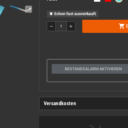
Schon fast ausverkauft
notifications_active
shopping_cart
remove
add
BESTANDSALARM AKTIVIEREN
Versandkosten