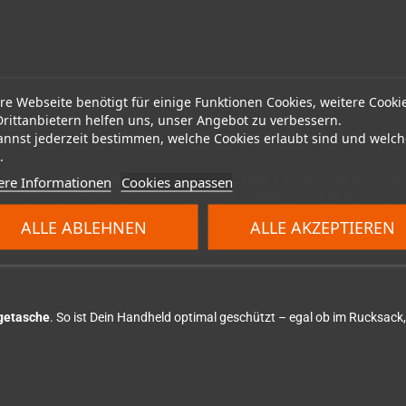
re Webseite benötigt für einige Funktionen Cookies, weitere Cooki
Drittanbietern helfen uns, unser Angebot zu verbessern.
 Sessions
annst jederzeit bestimmen, welche Cookies erlaubt sind und welch
.
ere Informationen
Cookies anpassen
 Compute- und Konsolensysteme bis einschließlich PSX und NDS zuverlässi
höher ausgefallen. Für 3DS-Spiele reicht die Leistung daher nicht aus. F
Android-Spiele und Apps problemlos nutzen – ein klarer Vorteil gegenüber
ALLE ABLEHNEN
ALLE AKZEPTIEREN
Firmwares, die die Emulation verbessern. Wir empfehlen
Rocknix
oder
Ga
agetasche
. So ist Dein Handheld optimal geschützt – egal ob im Rucksack