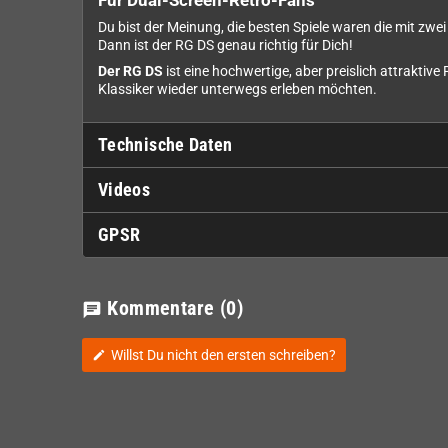
Du bist der Meinung, die besten Spiele waren die mit zwe
Dann ist der RG DS genau richtig für Dich!
Der RG DS
ist eine hochwertige, aber preislich attraktiv
Klassiker wieder unterwegs erleben möchten.
Technische Daten
Videos
GPSR
Kommentare
(0)
chat
Willst Du nicht den ersten schreiben?
edit