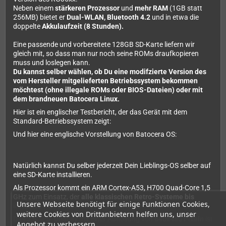
Neben einem
stärkeren Prozessor
und
mehr RAM
(1GB statt
256MB) bietet er
Dual-WLAN, Bluetooth 4.2
und in etwa die
doppelte
Akkulaufzeit (8 Stunden).
Eine passende und vorbereitete 128GB SD-Karte liefern wir
gleich mit, so dass man nur noch seine ROMs draufkopieren
muss und loslegen kann.
Du kannst selber wählen, ob Du eine modifzierte Version des
vom Hersteller mitgelieferten Betriebssystem bekommen
möchtest (ohne illegale ROMs oder BIOS-Dateien) oder mit
dem brandneuen Batocera Linux.
Hier ist ein englischer Testbericht, der das Gerät mit dem
Standard-Betriebssystem zeigt:
Und hier eine englische Vorstellung von Batocera OS:
Natürlich kannst Du selber jederzeit Dein Lieblings-OS selber auf
eine SD-Karte installieren.
Als Prozessor kommt ein ARM Cortex-A53, H700 Quad-Core 1,5
GHz zum Einsatz, der
alle klassischen Retro-Systeme bis
Unsere Webseite benötigt für einige Funktionen Cookies,
inklusive PS1
problemlos emulieren kann.
weitere Cookies von Drittanbietern helfen uns, unser
Das
3,5" IPS-Display
mit einer Auflösung von
640x480 Pixeln
ist
Angebot zu verbessern.