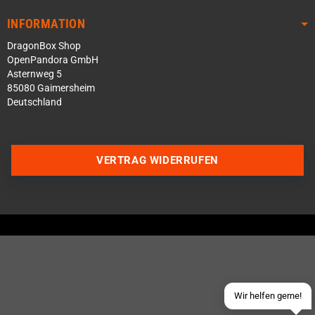
INFORMATION
DragonBox Shop
OpenPandora GmbH
Asternweg 5
85080 Gaimersheim
Deutschland
VERTRAG WIDERRUFEN
Über WhatsApp schreiben
Über Telegram schreiben
Discord Server beitreten
Facebook Messenger
Schick uns eine eMail
Wir helfen gerne!