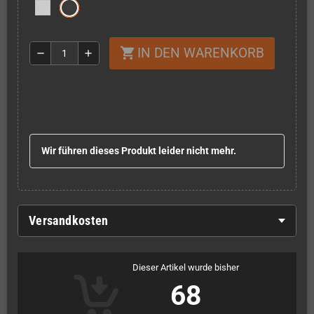
IN DEN WARENKORB
shopping_cart
remove
add
Wir führen dieses Produkt leider nicht mehr.
Versandkosten
Dieser Artikel wurde bisher
68