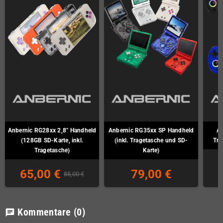
Anbernic RG28xx 2,8" Handheld
Anbernic RG35xx SP Handheld
An
(128GB SD-Karte, inkl.
(inkl. Tragetasche und SD-
Tra
Tragetasche)
Karte)
65,00 €
79,00 €
85,00 €
Kommentare
(0)
chat