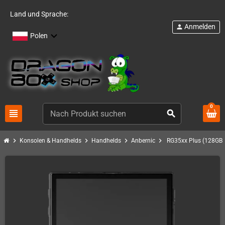
Land und Sprache:
Anmelden
person
Polen
0
view_headline
search
chevron_right
chevron_right
chevron_right
chevron_right
Konsolen & Handhelds
Handhelds
Anbernic
RG35xx Plus (128GB 