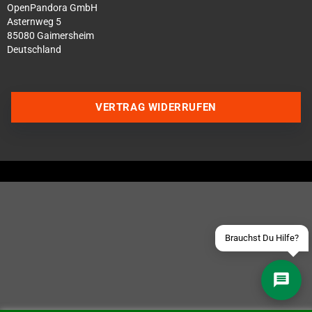
OpenPandora GmbH
Asternweg 5
85080 Gaimersheim
Deutschland
Über WhatsApp schreiben
VERTRAG WIDERRUFEN
Über Telegram schreiben
Discord Server beitreten
Facebook Messenger
Schick uns eine eMail
Brauchst Du Hilfe?