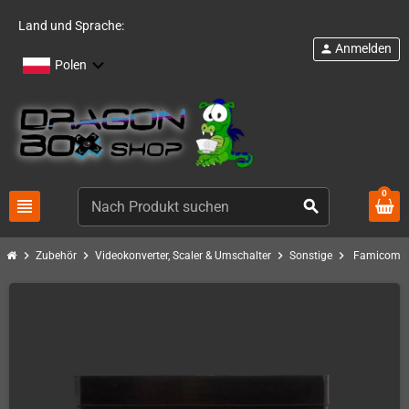
Land und Sprache:
Anmelden
person
Polen
0
view_headline
search
chevron_right
chevron_right
chevron_right
chevron_right
Zubehör
Videokonverter, Scaler & Umschalter
Sonstige
Famicom 