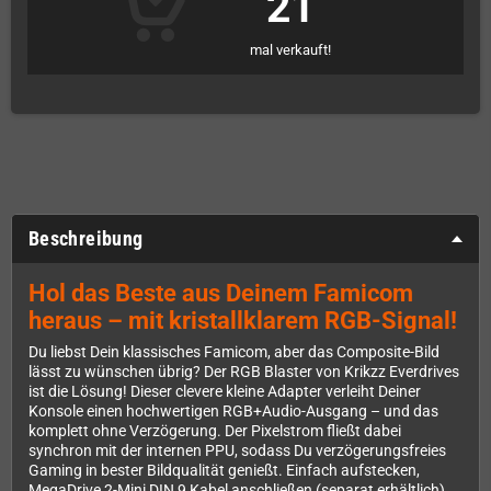
21
mal verkauft!
Beschreibung
Hol das Beste aus Deinem Famicom
heraus – mit kristallklarem RGB-Signal!
Du liebst Dein klassisches Famicom, aber das Composite-Bild
lässt zu wünschen übrig? Der RGB Blaster von Krikzz Everdrives
ist die Lösung! Dieser clevere kleine Adapter verleiht Deiner
Konsole einen hochwertigen RGB+Audio-Ausgang – und das
komplett ohne Verzögerung. Der Pixelstrom fließt dabei
synchron mit der internen PPU, sodass Du verzögerungsfreies
Gaming in bester Bildqualität genießt. Einfach aufstecken,
MegaDrive 2-Mini DIN 9 Kabel anschließen (separat erhältlich)