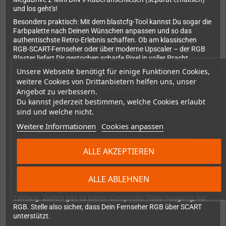
und los geht's!
Besonders praktisch: Mit dem blastcfg-Tool kannst Du sogar die
Farbpalette nach Deinen Wünschen anpassen und so das
authentischste Retro-Erlebnis schaffen. Ob am klassischen
RGB-SCART-Fernseher oder über moderne Upscaler – der RGB
Blaster liefert Dir gestochen scharfe Pixel in voller Pracht.
Unsere Webseite benötigt für einige Funktionen Cookies,
weitere Cookies von Drittanbietern helfen uns, unser
Wichtige Kompatibilitätshinweise
Angebot zu verbessern.
Du kannst jederzeit bestimmen, welche Cookies erlaubt
Bitte beachte: Der RGB Blaster funktioniert nicht mit allen
sind und welche nicht.
Famicom-Konsolen. Modelle mit den PPU-Varianten RP2C02B
und RP2C02D-0 sowie vermutlich alle älteren PPU-Revisionen
Weitere Informationen
Cookies anpassen
vor RP2C02D werden nicht unterstützt. Prüfe daher unbedingt
vor der Bestellung, welche PPU-Version in Deiner Konsole
verbaut ist. Eine Übersicht verschiedener
PPU-Revisionen
ALLE AKZEPTIEREN
findest Du hier
.
Der Adapter arbeitet ausschließlich mit originalen NTSC-PPUs –
ALLE ABLEHNEN
Klone oder modifizierte Systeme sind nicht kompatibel, es sei
denn, sie verfügen über eine präzise PPU mit Standard-NTSC-
Taktung. Zudem gibt es keinen Composite-Video-Ausgang, nur
RGB. Stelle also sicher, dass Dein Fernseher RGB über SCART
unterstützt.