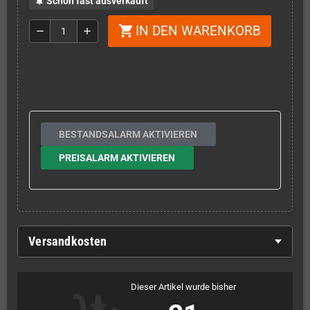
Schon fast ausverkauft
notifications_active
IN DEN WARENKORB
shopping_cart
remove
add
BESTANDSALARM AKTIVIEREN
PREISALARM AKTIVIEREN
Versandkosten
Dieser Artikel wurde bisher