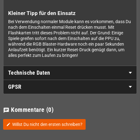
Kleiner Tipp für den Einsatz
Bei Verwendung normaler Module kann es vorkommen, dass Du
nach dem Einschalten einmal Reset drücken musst. Mit
Flashkarten tritt dieses Problem nicht auf. Der Grund: Einige
Spiele greifen sofort nach dem Einschalten auf die PPU zu,
während die RGB Blaster-Hardware noch ein paar Sekunden
Anlaufzeit benötigt. Ein kurzer Reset-Druck genügt dann, um
alles perfekt zum Laufen zu bringen!
Technische Daten
GPSR
Kommentare
(0)
chat
Willst Du nicht den ersten schreiben?
edit