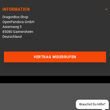
INFORMATION
DragonBox Shop
OpenPandora GmbH
Asternweg 5
85080 Gaimersheim
Deutschland
VERTRAG WIDERRUFEN
Über WhatsApp schreiben
Über Telegram schreiben
Discord Server beitreten
Facebook Messenger
Schick uns eine eMail
Brauchst Du Hilfe?