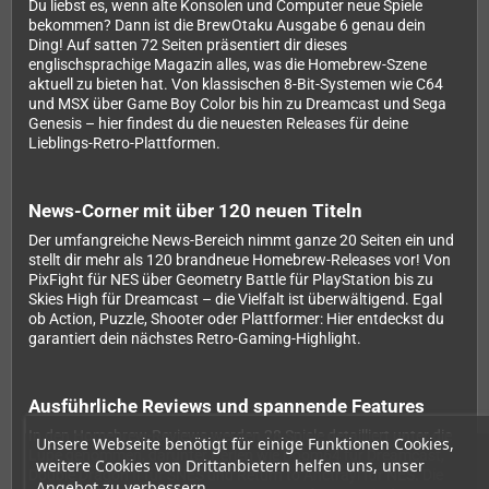
Du liebst es, wenn alte Konsolen und Computer neue Spiele
bekommen? Dann ist die BrewOtaku Ausgabe 6 genau dein
Ding! Auf satten 72 Seiten präsentiert dir dieses
englischsprachige Magazin alles, was die Homebrew-Szene
aktuell zu bieten hat. Von klassischen 8-Bit-Systemen wie C64
und MSX über Game Boy Color bis hin zu Dreamcast und Sega
Genesis – hier findest du die neuesten Releases für deine
Lieblings-Retro-Plattformen.
News-Corner mit über 120 neuen Titeln
Der umfangreiche News-Bereich nimmt ganze 20 Seiten ein und
stellt dir mehr als 120 brandneue Homebrew-Releases vor! Von
PixFight für NES über Geometry Battle für PlayStation bis zu
Skies High für Dreamcast – die Vielfalt ist überwältigend. Egal
ob Action, Puzzle, Shooter oder Plattformer: Hier entdeckst du
garantiert dein nächstes Retro-Gaming-Highlight.
Ausführliche Reviews und spannende Features
In den Homebrew-Reviews werden 28 Spiele detailliert unter die
Unsere Webseite benötigt für einige Funktionen Cookies,
Lupe genommen, darunter Perlen wie Doom64 für Dreamcast,
weitere Cookies von Drittanbietern helfen uns, unser
Double Dragon II für SNES und Return to Anctrayl für NES. Die
Angebot zu verbessern.