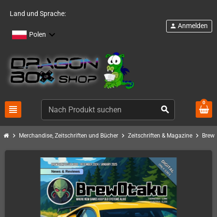
Land und Sprache:
Anmelden
person
Polen
0
view_headline
search
chevron_right
chevron_right
chevron_right
Merchandise, Zeitschriften und Bücher
Zeitschriften & Magazine
Brew