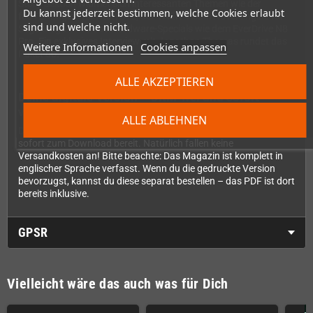
Story-Sektion widmet sich interessanten Themen wie der
Du kannst jederzeit bestimmen, welche Cookies erlaubt
faSTEr-Engine für Atari STE, der VNEN Visual Novel Engine für
sind und welche nicht.
Sega Mega Drive und Hardware-Specials wie dem EverDrive N8
Pro. Ein exklusives Interview mit Jonathan Thomas rundet das
Weitere Informationen
Cookies anpassen
Paket ab.
ALLE AKZEPTIEREN
Deine digitale Version – DRM-frei und sofort
verfügbar
ALLE ABLEHNEN
Das PDF ist komplett DRM-frei und steht dir nach dem Kauf
sofort zum Download bereit. Natürlich fallen keine
Versandkosten an! Bitte beachte: Das Magazin ist komplett in
englischer Sprache verfasst. Wenn du die gedruckte Version
bevorzugst, kannst du diese separat bestellen – das PDF ist dort
bereits inklusive.
GPSR
Vielleicht wäre das auch was für Dich