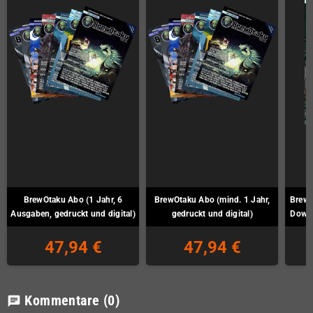
BrewOtaku Abo (1 Jahr, 6
BrewOtaku Abo (mind. 1 Jahr,
BrewO
Ausgaben, gedruckt und digital)
gedruckt und digital)
Downl
47,94 €
47,94 €
Kommentare
(0)
chat