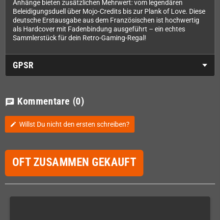
Anhänge bieten zusätzlichen Mehrwert: vom legendären
Beleidigungsduell über Mojo-Credits bis zur Plank of Love. Diese
deutsche Erstausgabe aus dem Französischen ist hochwertig
als Hardcover mit Fadenbindung ausgeführt – ein echtes
Sammlerstück für dein Retro-Gaming-Regal!
GPSR
Kommentare
(0)
chat
Willst Du nicht den ersten schreiben?
edit
OFT ZUSAMMEN GEKAUFT