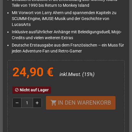
Teile von 1990 bis Return to Monkey Island
Mit Vorwort von Larry Ahern und spannenden Kapiteln zu
SCUMM-Engine, iMUSE-Musik und der Geschichte von
LucasArts
Inklusive ausführlicher Anhänge mit Beleidigungsduell, Mojo-
Credits und vielen weiteren Extras
Deutsche Erstausgabe aus dem Französischen – ein Muss für
jeden Adventure-Fan und Retro-Gamer
24,90 €
inkl.Mwst. (15%)
Nicht auf Lager
block
IN DEN WARENKORB
shopping_cart
remove
add