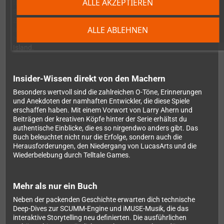
ALLE AKZEPTIEREN
folgte, war die Geburt einer der einflussreichsten
Spieleschmieden der Geschichte. Auf 272 Seiten erfährst du in
23 detailreichen Kapiteln alles über die Entstehung der Monkey
ALLE ABLEHNEN
Island-Serie – von den ersten Konzepten über die technischen
Innovationen bis hin zu den neuesten Ableger Return to Monkey
Island.
Insider-Wissen direkt von den Machern
Besonders wertvoll sind die zahlreichen O-Töne, Erinnerungen
und Anekdoten der namhaften Entwickler, die diese Spiele
erschaffen haben. Mit einem Vorwort von Larry Ahern und
Beiträgen der kreativen Köpfe hinter der Serie erhältst du
authentische Einblicke, die es so nirgendwo anders gibt. Das
Buch beleuchtet nicht nur die Erfolge, sondern auch die
Herausforderungen, den Niedergang von LucasArts und die
Wiederbelebung durch Telltale Games.
Mehr als nur ein Buch
Neben der packenden Geschichte erwarten dich technische
Deep-Dives zur SCUMM-Engine und iMUSE-Musik, die das
interaktive Storytelling neu definierten. Die ausführlichen