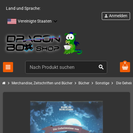
Land und Sprache:
Anmelden
person
Vereinigte Staaten
0
view_headline
search
chevron_right
chevron_right
chevron_right
chevron_right
Merchandise, Zeitschriften und Bücher
Bücher
Sonstige
Die Geheim