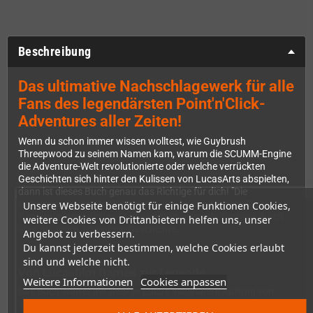
Beschreibung
Das ultimative Nachschlagewerk für alle
Fans des legendärsten Point'n'Click-
Adventures aller Zeiten!
Wenn du schon immer wissen wolltest, wie Guybrush
Threepwood zu seinem Namen kam, warum die SCUMM-Engine
die Adventure-Welt revolutionierte oder welche verrückten
Geschichten sich hinter den Kulissen von LucasArts abspielten,
dann ist dieses Buch genau das Richtige für dich! "Die
Geheimnisse von Monkey Island – Auf Kapertour mit Pixel-
Unsere Webseite benötigt für einige Funktionen Cookies,
Piraten!" nimmt dich mit auf eine faszinierende Zeitreise durch
weitere Cookies von Drittanbietern helfen uns, unser
über 30 Jahre Adventure-Geschichte.
Angebot zu verbessern.
Du kannst jederzeit bestimmen, welche Cookies erlaubt
sind und welche nicht.
Von Lucasfilm Games zur Legende
Weitere Informationen
Cookies anpassen
Das Buch startet mit George Lucas' visionärem Auftrag von
1982: "Macht, was ihr wollt, aber macht coole Sachen!" Was