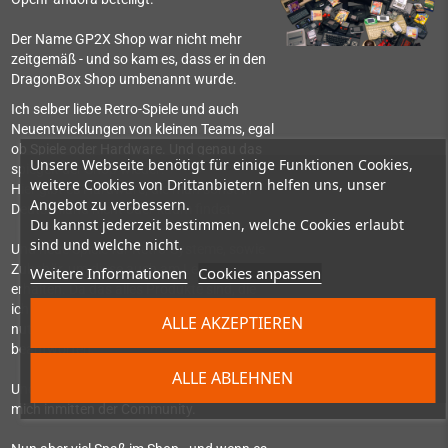
Der Name GP2X Shop war nicht mehr
zeitgemäß - und so kam es, dass er in den
DragonBox Shop umbenannt wurde.
Ich selber liebe Retro-Spiele und auch
Neuentwicklungen von kleinen Teams, egal
ob Spiele oder Hardware. Und genau das
Unsere Webseite benötigt für einige Funktionen Cookies,
spiegelt der Shop wieder:
weitere Cookies von Drittanbietern helfen uns, unser
Hier gibt es Hardware, die man sonst in
Angebot zu verbessern.
Deutschland nicht oder kaum findet.
Du kannst jederzeit bestimmen, welche Cookies erlaubt
sind und welche nicht.
Und neue Spiele für Retro-Systeme, sowie
Zubehör, um diese auch am Leben zu
Weitere Informationen
Cookies anpassen
erhalten. Da das alles Produkte sind, die
ich selber auch nutzen würde oder auch
ALLE AKZEPTIEREN
nutze, kann ich sogar komplexere Fragen
beantworten.
ALLE ABLEHNEN
Und im Pyra-Handheld-Forum findet man
mich inmitten der Community.