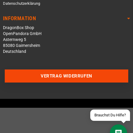
Datenschutzerklärung
INFORMATION
DragonBox Shop
OpenPandora GmbH
Asternweg 5
85080 Gaimersheim
Deutschland
Über WhatsApp schreiben
Über Telegram schreiben
VERTRAG WIDERRUFEN
Discord Server beitreten
Facebook Messenger
Schick uns eine eMail
Brauchst Du Hilfe?