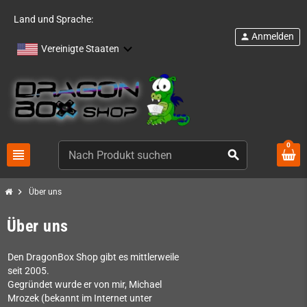
Land und Sprache:
Anmelden
person
Vereinigte Staaten
0
view_headline
search
chevron_right
Über uns
Über uns
Den DragonBox Shop gibt es mittlerweile
seit 2005.
Gegründet wurde er von mir, Michael
Mrozek (bekannt im Internet unter