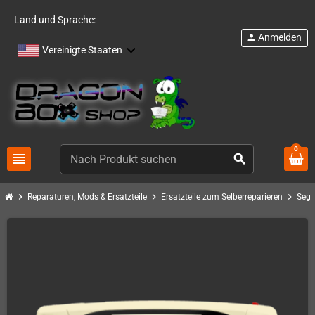
Land und Sprache:
Anmelden
person
Vereinigte Staaten
0
view_headline
search
chevron_right
chevron_right
chevron_right
Reparaturen, Mods & Ersatzteile
Ersatzteile zum Selberreparieren
Sega