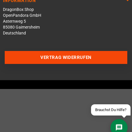
INFORMATION
DragonBox Shop
OpenPandora GmbH
Asternweg 5
85080 Gaimersheim
Deutschland
Über WhatsApp schreiben
VERTRAG WIDERRUFEN
Über Telegram schreiben
Discord Server beitreten
Facebook Messenger
Schick uns eine eMail
Brauchst Du Hilfe?