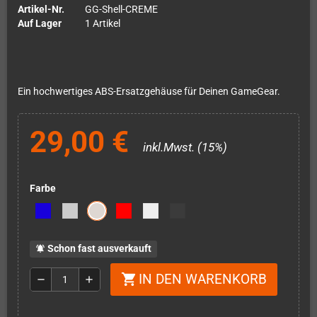
Artikel-Nr.
GG-Shell-CREME
Auf Lager
1 Artikel
Ein hochwertiges ABS-Ersatzgehäuse für Deinen GameGear.
29,00 €
inkl.Mwst. (15%)
Farbe
Schon fast ausverkauft
notifications_active
IN DEN WARENKORB
shopping_cart
remove
add