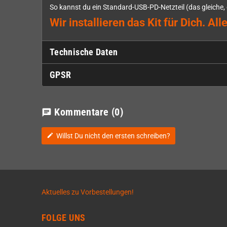
So kannst du ein Standard-USB-PD-Netzteil (das gleich
Wir installieren das Kit für Dich. 
Technische Daten
GPSR
Kommentare
(0)
chat
Willst Du nicht den ersten schreiben?
edit
Aktuelles zu Vorbestellungen!
FOLGE UNS