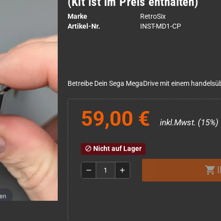
(Kit ist im Preis enthalten)
Marke
RetroSix
Artikel-Nr.
INST-MD1-CP
Betreibe Dein Sega MegaDrive mit einem handelsüblic
59,00 €
inkl.Mwst. (15%)
Nicht auf Lager
block
shopping_cart
remove
add
men