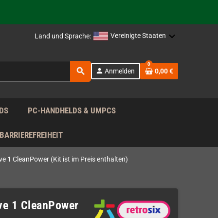
rag nach!
Vereinigte Staaten
Land und Sprache:
rag nach!
0
search
person
Anmelden
0,00 €
rag nach!
DS
PC-HANDHELDS & UMPCS
BARRIEREFREIHEIT
e 1 CleanPower (Kit ist im Preis enthalten)
ive 1 CleanPower