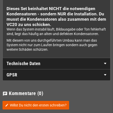
Dieses Set beinhaltet NICHT die notwendigen
Kondensatoren - sondern NUR die Installation. Du
musst die Kondensatoren also zusammen mit dem
VC20
zu uns schicken.
Wenn das System instabil läuft, Bildausgabe oder Ton fehlerhaft
sind, liegt das häufig an alten und defekten Kondensatoren.
Mit diesem von uns durchgeführten Umbau kann man das
System nicht nur zum Laufen bringen sondern auch gegen
weitere Schäden schützen.
Technische Daten
GPSR
Kommentare
(0)
chat
Willst Du nicht den ersten schreiben?
edit