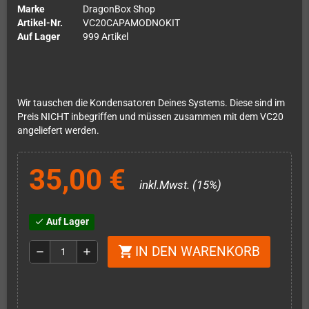
Marke
DragonBox Shop
Artikel-Nr.
VC20CAPAMODNOKIT
Auf Lager
999 Artikel
Wir tauschen die Kondensatoren Deines Systems. Diese sind im
Preis NICHT inbegriffen und müssen zusammen mit dem VC20
angeliefert werden.
35,00 €
inkl.Mwst. (15%)
Auf Lager
check
IN DEN WARENKORB
shopping_cart
remove
add