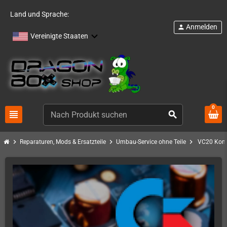
Land und Sprache:
Anmelden
person
Vereinigte Staaten
0
view_headline
search
chevron_right
chevron_right
chevron_right
Reparaturen, Mods & Ersatzteile
Umbau-Service ohne Teile
VC20 Konde