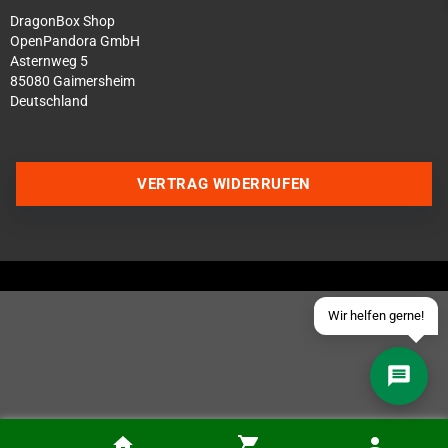
DragonBox Shop
OpenPandora GmbH
Asternweg 5
85080 Gaimersheim
Deutschland
Über WhatsApp schreiben
Über Telegram schreiben
VERTRAG WIDERRUFEN
Discord Server beitreten
Facebook Messenger
Schick uns eine eMail
Wir helfen gerne!