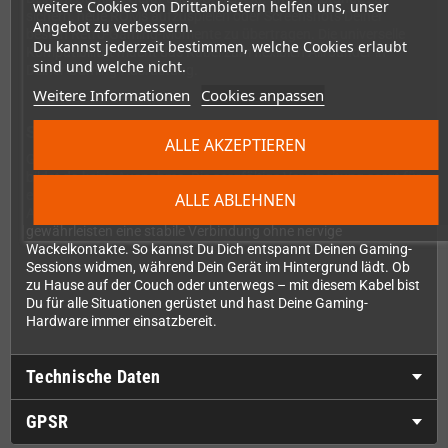
weitere Cookies von Drittanbietern helfen uns, unser
sichern, neue ROMs aufzuspielen oder Screenshots Deiner
Angebot zu verbessern.
besten Retro-Gaming-Momente zu übertragen. Die universelle
Du kannst jederzeit bestimmen, welche Cookies erlaubt
Kompatibilität macht das Kabel zum flexiblen Allrounder in
sind und welche nicht.
Deiner Gaming-Ausrüstung.
Weitere Informationen
Cookies anpassen
Solide Qualität für intensive Nutzung
ALLE AKZEPTIEREN
GPD steht für durchdachtes Gaming-Zubehör, und dieses Kabel
bildet da keine Ausnahme. Die sorgfältige Verarbeitung sorgt für
eine lange Lebensdauer, selbst bei häufigem Ein- und
ALLE ABLEHNEN
Ausstecken. Die Stecker sitzen präzise in den Buchsen und
gewährleisten eine stabile Verbindung ohne nervige
Wackelkontakte. So kannst Du Dich entspannt Deinen Gaming-
Sessions widmen, während Dein Gerät im Hintergrund lädt. Ob
zu Hause auf der Couch oder unterwegs – mit diesem Kabel bist
Du für alle Situationen gerüstet und hast Deine Gaming-
Hardware immer einsatzbereit.
Technische Daten
GPSR