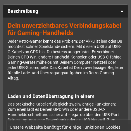
Beschreibung
Dein unverzichtbares Verbindungskabel
für Gaming-Handhelds
Jeder Retro-Gamer kennt das Problem: Der Akku ist leer oder Du
möchtest schnell Spielstände sichern. Mit diesem USB auf USB-
C-Kabel von GPD bist Du bestens ausgerüstet. Es verbindet
Deinen GPD Win, andere Handheld-Konsolen oder USB-C-fähige
Gaming-Geräte mühelos mit Deinem Computer, Netzteil oder
jeder USB-Stromquelle. Das Kabel ist Dein zuverlässiger Begleiter
für alle Lade- und Übertragungsaufgaben im Retro-Gaming-
Alltag.
Laden und Datenübertragung in einem
Das praktische Kabel erfüllt gleich zwei wichtige Funktionen:
Zum einen lädt es Deinen GPD Win oder andere USB-C-
Handhelds schnell und sicher auf – egal ob über den USB-Port
Deines Laptops, eine Powerbank oder ein USB-Netzteil. Zum
anderen überträgst Du damit problemlos Daten zwischen
Unsere Webseite benötigt für einige Funktionen Cookies,
Deinem Gaming-Gerät und PC. Perfekt, um Spielstände zu