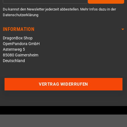
Du kannst den Newsletter jederzeit abbestellen. Mehr Infos dazu in der
Datenschutzerklärung
INFORMATION
DragonBox Shop
OpenPandora GmbH
Asternweg 5
85080 Gaimersheim
Deutschland
Über WhatsApp schreiben
VERTRAG WIDERRUFEN
Über Telegram schreiben
Discord Server beitreten
Facebook Messenger