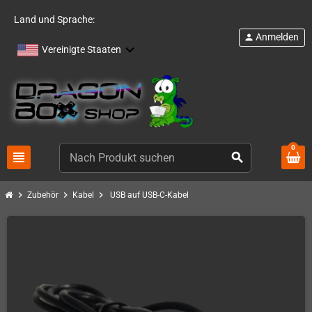
Land und Sprache:
Anmelden
person
Vereinigte Staaten
0
view_headline
search
chevron_right
chevron_right
chevron_right
Zubehör
Kabel
USB auf USB-C-Kabel