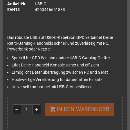
Artikel-Nr.
USB-C
EAN13
4260416651883
Das robuste USB auf USB-C-Kabel von GPD verbindet Deine
Retro-Gaming-Handhelds schnell und zuverlässig mit PC,
Powerbank oder Netzteil.
Speziell für GPD Win und andere USB-C-Gaming-Geräte
Lädt Deine Handheld-Konsole sicher und effizient
Ermöglicht Datenübertragung zwischen PC und Gerät
Hochwertige Verarbeitung für dauerhaften Einsatz
Universell kompatibel mit USB-C-Anschlüssen
IN DEN WARENKORB
shopping_cart
remove
add