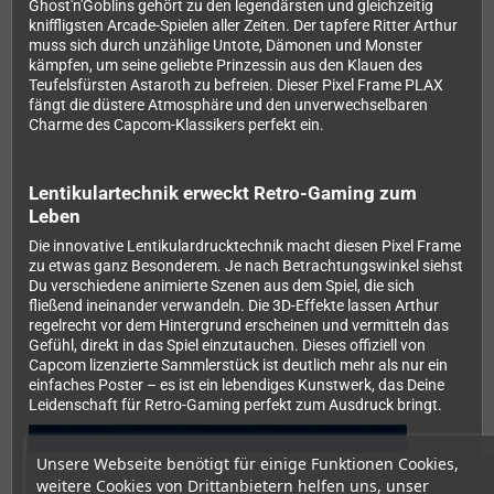
Ghost'n'Goblins gehört zu den legendärsten und gleichzeitig
kniffligsten Arcade-Spielen aller Zeiten. Der tapfere Ritter Arthur
muss sich durch unzählige Untote, Dämonen und Monster
kämpfen, um seine geliebte Prinzessin aus den Klauen des
Teufelsfürsten Astaroth zu befreien. Dieser Pixel Frame PLAX
fängt die düstere Atmosphäre und den unverwechselbaren
Charme des Capcom-Klassikers perfekt ein.
Lentikulartechnik erweckt Retro-Gaming zum
Leben
Die innovative Lentikulardrucktechnik macht diesen Pixel Frame
zu etwas ganz Besonderem. Je nach Betrachtungswinkel siehst
Du verschiedene animierte Szenen aus dem Spiel, die sich
fließend ineinander verwandeln. Die 3D-Effekte lassen Arthur
regelrecht vor dem Hintergrund erscheinen und vermitteln das
Gefühl, direkt in das Spiel einzutauchen. Dieses offiziell von
Capcom lizenzierte Sammlerstück ist deutlich mehr als nur ein
einfaches Poster – es ist ein lebendiges Kunstwerk, das Deine
Leidenschaft für Retro-Gaming perfekt zum Ausdruck bringt.
Unsere Webseite benötigt für einige Funktionen Cookies,
weitere Cookies von Drittanbietern helfen uns, unser