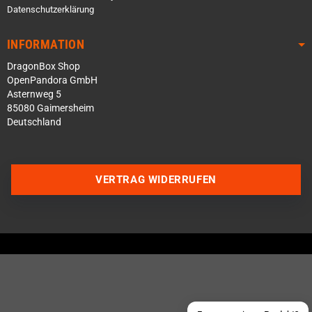
Datenschutzerklärung
INFORMATION
DragonBox Shop
OpenPandora GmbH
Asternweg 5
85080 Gaimersheim
Deutschland
VERTRAG WIDERRUFEN
Über WhatsApp schreiben
Über Telegram schreiben
Discord Server beitreten
Facebook Messenger
Schick uns eine eMail