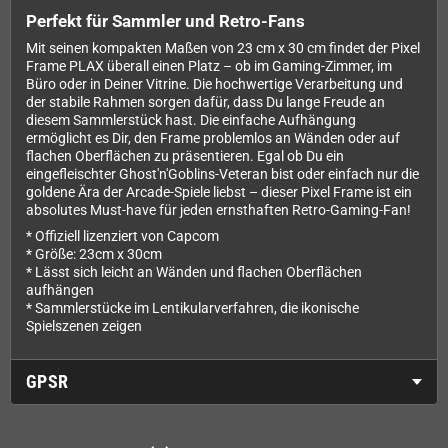
Perfekt für Sammler und Retro-Fans
Mit seinen kompakten Maßen von 23 cm x 30 cm findet der Pixel
Frame PLAX überall einen Platz – ob im Gaming-Zimmer, im
Büro oder in Deiner Vitrine. Die hochwertige Verarbeitung und
der stabile Rahmen sorgen dafür, dass Du lange Freude an
diesem Sammlerstück hast. Die einfache Aufhängung
ermöglicht es Dir, den Frame problemlos an Wänden oder auf
flachen Oberflächen zu präsentieren. Egal ob Du ein
eingefleischter Ghost'n'Goblins-Veteran bist oder einfach nur die
goldene Ära der Arcade-Spiele liebst – dieser Pixel Frame ist ein
absolutes Must-have für jeden ernsthaften Retro-Gaming-Fan!
* Offiziell lizenziert von Capcom
* Größe: 23cm x 30cm
* Lässt sich leicht an Wänden und flachen Oberflächen
aufhängen
* Sammlerstücke im Lentikularverfahren, die ikonische
Spielszenen zeigen
GPSR