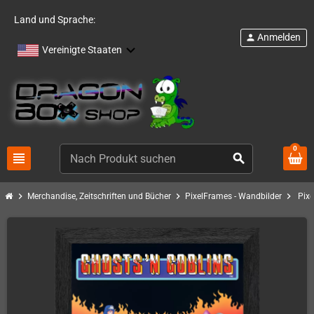
Land und Sprache:
Anmelden
person
Vereinigte Staaten
0
view_headline
search
chevron_right
chevron_right
chevron_right
Merchandise, Zeitschriften und Bücher
PixelFrames - Wandbilder
Pixe