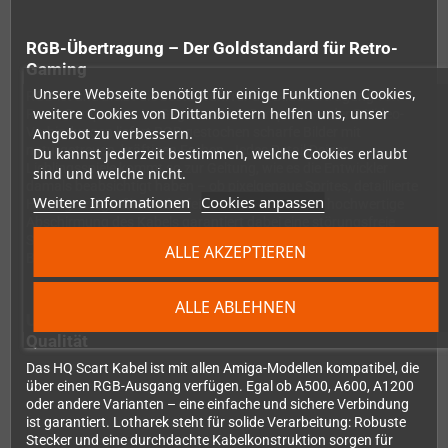
RGB-Übertragung – Der Goldstandard für Retro-
Gaming
Unsere Webseite benötigt für einige Funktionen Cookies,
RGB ist und bleibt die beste Wahl für die Bildübertragung von
weitere Cookies von Drittanbietern helfen uns, unser
Retro-Computern. Im Gegensatz zu Composite- oder S-Video-
Angebot zu verbessern.
Verbindungen liefert RGB gestochen scharfe Bilder mit
naturgetreuen, kräftigen Farben. Jedes Detail Deiner
Du kannst jederzeit bestimmen, welche Cookies erlaubt
Lieblingsspiele kommt so zur Geltung, wie es die Entwickler
sind und welche nicht.
damals beabsichtigt haben – ob pixelgenaue Sprites, detaillierte
Weitere Informationen
Cookies anpassen
Hintergrundgrafiken oder feine Farbverläufe. Die hochwertige
Abschirmung des Kabels garantiert dabei eine störungsfreie
Signalübertragung ohne lästige Interferenzen oder
ALLE AKZEPTIEREN
Bildrauschen.
ALLE ABLEHNEN
Universelle Kompatibilität und zuverlässige
Qualität
Das HQ Scart Kabel ist mit allen Amiga-Modellen kompatibel, die
über einen RGB-Ausgang verfügen. Egal ob A500, A600, A1200
oder andere Varianten – eine einfache und sichere Verbindung
ist garantiert. Lotharek steht für solide Verarbeitung: Robuste
Stecker und eine durchdachte Kabelkonstruktion sorgen für