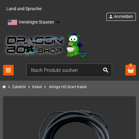
Land und Sprache:
Anmelden
person
Vereinigte Staaten
0
view_headline
search
chevron_right
chevron_right
chevron_right
Zubehör
Kabel
Amiga HQ Scart Kabel