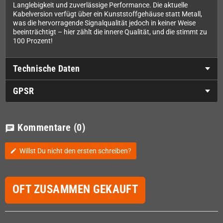
Langlebigkeit und zuverlässige Performance. Die aktuelle
Kabelversion verfügt über ein Kunststoffgehäuse statt Metall,
was die hervorragende Signalqualität jedoch in keiner Weise
beeinträchtigt – hier zählt die innere Qualität, und die stimmt zu
100 Prozent!
Technische Daten
GPSR
Kommentare
(0)
chat
Willst Du nicht den ersten schreiben?
edit
OFT ZUSAMMEN GEKAUFT