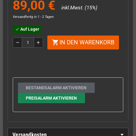
89,00 €
inkl.Mwst. (15%)
Versandfertig in 1 - 2 Tagen
Auf Lager
check
IN DEN WARENKORB
shopping_cart
remove
add
BESTANDSALARM AKTIVIEREN
PREISALARM AKTIVIEREN
Versandkosten