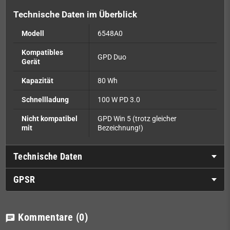
Technische Daten im Überblick
Modell
6548A0
Kompatibles
GPD Duo
Gerät
Kapazität
80 Wh
Schnellladung
100 W PD 3.0
Nicht kompatibel
GPD Win 5 (trotz gleicher
mit
Bezeichnung!)
Technische Daten
GPSR
Kommentare
(0)
chat