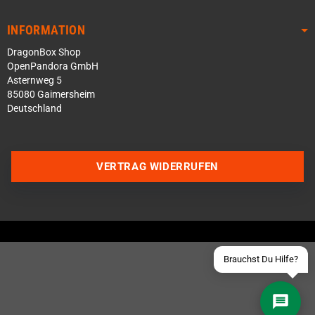
INFORMATION
DragonBox Shop
OpenPandora GmbH
Asternweg 5
85080 Gaimersheim
Deutschland
Über WhatsApp schreiben
Über Telegram schreiben
VERTRAG WIDERRUFEN
Discord Server beitreten
Facebook Messenger
Schick uns eine eMail
Brauchst Du Hilfe?