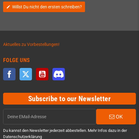
Willst Du nicht den ersten schreiben?
edit
Aktuelles zu Vorbestellungen!
FOLGE UNS
Facebook
Twitter
YouTube
Discord
Subscribe to our Newsletter
OK
Du kannst den Newsletter jederzeit abbestellen. Mehr Infos dazu in der
Datenschutzerklärung