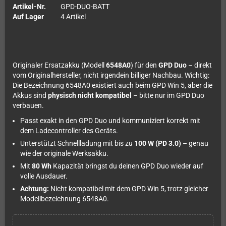
Artikel-Nr.
GPD-DUO-BATT
Auf Lager
4 Artikel
Originaler Ersatzakku (Modell
6548A0
) für den
GPD Duo
– direkt
vom Originalhersteller, nicht irgendein billiger Nachbau. Wichtig:
Die Bezeichnung 6548A0 existiert auch beim GPD Win 5, aber die
Akkus sind
physisch nicht kompatibel
– bitte nur im GPD Duo
verbauen.
Passt exakt in den GPD Duo und kommuniziert korrekt mit
dem Ladecontroller des Geräts.
Unterstützt Schnellladung mit bis zu
100 W (PD 3.0)
– genau
wie der originale Werksakku.
Mit
80 Wh
Kapazität bringst du deinen GPD Duo wieder auf
volle Ausdauer.
Achtung:
Nicht kompatibel mit dem GPD Win 5, trotz gleicher
Modellbezeichnung 6548A0.