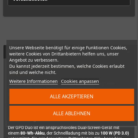
Unsere Webseite benötigt für einige Funktionen Cookies,
Beschreibung
weitere Cookies von Drittanbietern helfen uns, unser
Angebot zu verbessern.
Originaler Ersatzakku 6548A0 für den
Du kannst jederzeit bestimmen, welche Cookies erlaubt
sind und welche nicht.
GPD Duo
Weitere Informationen
Cookies anpassen
Dein GPD Duo schafft es nicht mehr durch den Tag? Hier
bekommst du den
originalen Ersatzakku vom
Originalhersteller
– also kein billiger Nachbau, sondern dieselbe
ALLE AKZEPTIEREN
Qualität wie ab Werk. Modellbezeichnung:
6548A0
.
ALLE ABLEHNEN
Warum Original?
Der GPD Duo ist ein anspruchsvolles Dual-Screen-Gerät mit
einem
80-Wh-Akku
, der Schnellladung mit bis zu
100 W (PD 3.0)