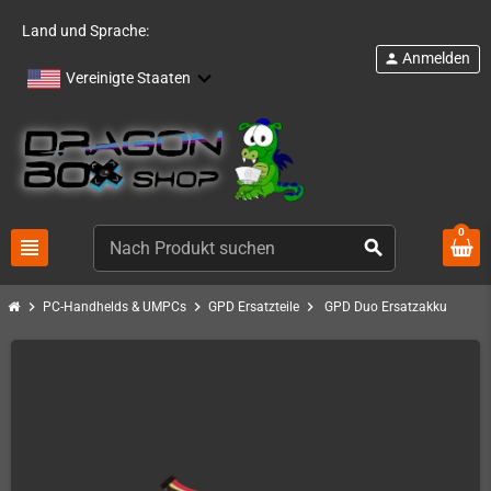
Land und Sprache:
Anmelden
person
Vereinigte Staaten
0
view_headline
search
chevron_right
chevron_right
chevron_right
PC-Handhelds & UMPCs
GPD Ersatzteile
GPD Duo Ersatzakku