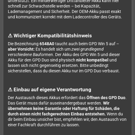
unterstützt. Ein minderwertiger Drittanbieter-Akku kann hier
schnell zur Schwachstelle werden – bei Kapazität,
Lademanagement und Sicherheit. Der OEM-Akku passt exakt
und kommuniziert korrekt mit dem Ladecontroller des Geräts.
⚠ Wichtiger Kompatibilitätshinweis
Die Bezeichnung
6548A0
taucht auch beim GPD Win 5 auf –
aber Vorsicht:
Es handelt sich um
zwei grundlegend
verschiedene Bauformen
. Der Akku des GPD Win 5 und dieser
Akku für den GPD Duo sind physisch
nicht kompatibel
und
lassen sich nicht gegenseitig ersetzen. Bitte unbedingt
sicherstellen, dass du diesen Akku nur im GPD Duo verbaust.
⚠ Einbau auf eigene Verantwortung
Der Austausch dieses Akkus erfordert das
Öffnen des GPD Duo
.
Das Gerät muss dafür auseinandergebaut werden.
Wir
übernehmen keine Garantie oder Haftung für Schäden, die
durch einen nicht fachgerechten Einbau entstehen.
Wenn du
dir beim Einbau unsicher bist, empfehlen wir, den Austausch von
einer Fachkraft durchführen zu lassen.