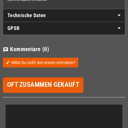
Technische Daten
GPSR
Kommentare
(0)
chat
Willst Du nicht den ersten schreiben?
edit
OFT ZUSAMMEN GEKAUFT