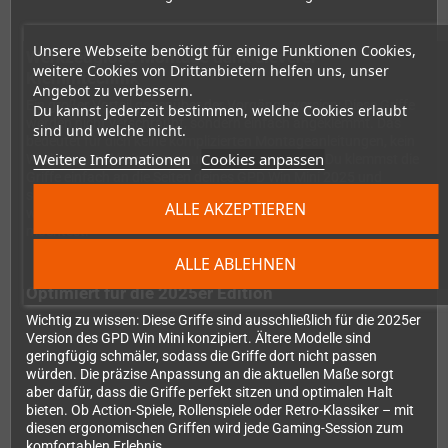
Unsere Webseite benötigt für einige Funktionen Cookies,
Werkzeuglose Montage dank cleverer
weitere Cookies von Drittanbietern helfen uns, unser
Klemmtechnik
Angebot zu verbessern.
Ein großer Vorteil gegenüber der Vorgängerversion: Diese Griffe
Du kannst jederzeit bestimmen, welche Cookies erlaubt
werden nicht verschraubt, sondern einfach angeklemmt. Das
sind und welche nicht.
bedeutet für dich keine komplizierten Montageanleitungen, kein
Weitere Informationen
Cookies anpassen
Werkzeug und keine Sorge um Beschädigungen. Du klemmst die
Griffe einfach an die Seiten deines GPD Win Mini 2025 und
schon kann es losgehen. Genauso schnell lassen sie sich auch
ALLE AKZEPTIEREN
wieder abnehmen, wenn du das Gerät kompakter transportieren
möchtest.
ALLE ABLEHNEN
Optimiert für die 2025er Edition
Wichtig zu wissen: Diese Griffe sind ausschließlich für die 2025er
Version des GPD Win Mini konzipiert. Ältere Modelle sind
geringfügig schmäler, sodass die Griffe dort nicht passen
würden. Die präzise Anpassung an die aktuellen Maße sorgt
aber dafür, dass die Griffe perfekt sitzen und optimalen Halt
bieten. Ob Action-Spiele, Rollenspiele oder Retro-Klassiker – mit
diesen ergonomischen Griffen wird jede Gaming-Session zum
komfortablen Erlebnis.