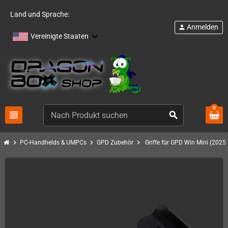
Land und Sprache:
Anmelden
person
Vereinigte Staaten
0
view_headline
search
chevron_right
chevron_right
chevron_right
PC-Handhelds & UMPCs
GPD Zubehör
Griffe für GPD Win Mini (2025e