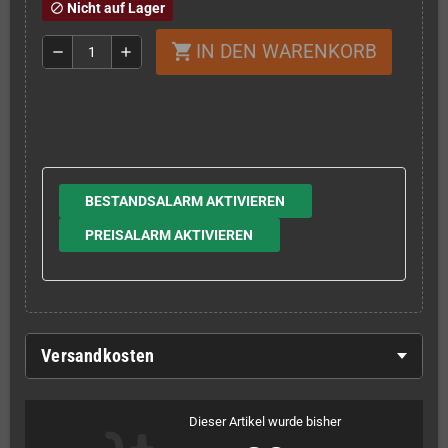
Nicht auf Lager
block
IN DEN WARENKORB
shopping_cart
remove
add
BESTANDSALARM AKTIVIEREN
PREISALARM AKTIVIEREN
Versandkosten
Dieser Artikel wurde bisher