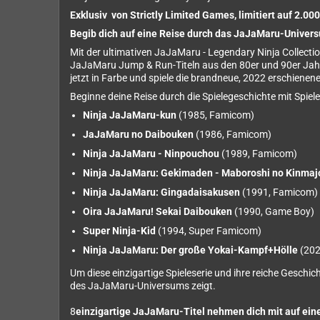
Exklusiv von Strictly Limited Games, limitiert auf 2.00
Begib dich auf eine Reise durch das JaJaMaru-Univer
Mit der ultimativen JaJaMaru - Legendary Ninja Collectio
JaJaMaru Jump & Run-Titeln aus den 80er und 90er Jahre
jetzt in Farbe und spiele die brandneue, 2022 erschienen
Beginne deine Reise durch die Spielegeschichte mit Spiel
Ninja JaJaMaru-kun
(1985, Famicom)
JaJaMaru no Daibouken
(1986, Famicom)
Ninja JaJaMaru - Ninpouchou
(1989, Famicom)
Ninja JaJaMaru: Gekimaden - Maboroshi no Kinmaj
Ninja JaJaMaru: Gingadaisakusen
(1991, Famicom)
Oira JaJaMaru! Sekai Daibouken
(1990, Game Boy)
Super Ninja-Kid
(1994, Super Famicom)
Ninja JaJaMaru: Der große Yokai-Kampf+Hölle
(202
Um diese einzigartige Spieleserie und ihre reiche Geschich
des JaJaMaru-Universums zeigt.
8
einzigartige JaJaMaru-Titel nehmen dich mit auf eine