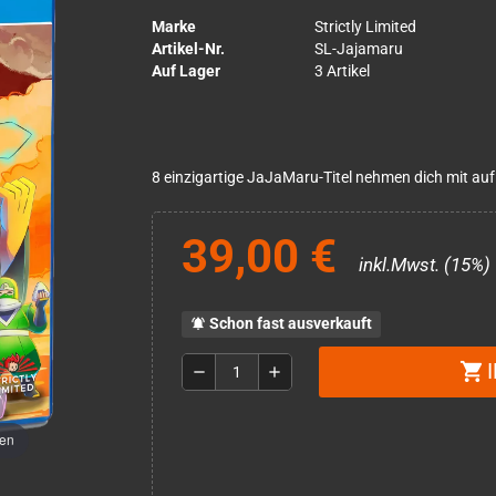
Marke
Strictly Limited
Artikel-Nr.
SL-Jajamaru
Auf Lager
3 Artikel
8 einzigartige JaJaMaru-Titel nehmen dich mit auf 
39,00 €
inkl.Mwst. (15%)
Schon fast ausverkauft
notifications_active
shopping_cart
remove
add
men