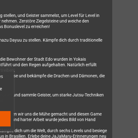
 stellen, und Geister sammelst, um Level für Level in
er nehmen. Zerstöre Ziegelsteine und weiche den
 Bonuslevel zu erreichen!
azu Dayuu zu stellen. Kämpfe dich durch traditionelle
 die Bewohner der Stadt Edo wurden in Yokais
führt und den Regen aufgehalten. Natürlich erfüllt
treiben.
es
und Verliese und bekämpfe die Drachen und Dämonen, die
e
ämonen und sammle Geister, um starke Jutsu-Techniken
el.
Titel haben wir uns die Mühe gemacht und diesen Game
Hingabe und harter Arbeit wurde jedes Bild von Hand
Kämpfe dich um die Welt, durch sechs Levels und besiege
rus in Brasilien. Erlebe deine JaJaMaru-Erinnerungen neu