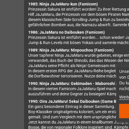
1985: Ninja JaJaMaru-kun (Famicom)
Prinzessin Sakura ist entführt worden! Zu ihrer Rettung wi
Hilf JaJaMaru, die Prinzessin vor dem bösen Piraten Namaz
diesem klassischen Side-Scrolling-Jump & Run zu bestehen
gefährlichen Bomben aus, die Namazu abwirft. Sammle P
1986: JaJaMaru no Daibouken (Famicom)
Prinzessin Sakura ist entführt worden... schon wieder! 
Jump & Run-Levels mit bösen Yokais und sammle mächti
1989: Ninja JaJaMaru: Ninpouchou (Famicom)
Unser tapferer Ninja JaJaMaru wurde gebeten, einige er
verwandelt, das Buch der Shinobi, das das Wissen der Ni
JaJaMaru seine Pflicht als Ninja! Gemeinsam mit Prinze
Unse
In diesem ersten RPG der JaJaMaru-Reihe begleitest du d
die Dorfbewohner terrorisieren. Nutze deine mächtigen Ni
von 
Du k
1990: Ninja JaJaMaru: Gekimaden - Maboroshi no Ki
nicht
In diesem vierten Famicom-JaJaMaru-Spiel macht sich u
auszuführen und deine Gegner zu besiegen! Kämpfe dich 
Weit
1990: Oira JaJaMaru! Sekai Daibouken (Game Boy)
Ein ganz besonderer Eintrag in dieser Sammlung. Im Gei
Boy-Klassiker originalgetreu koloriert, um ein erstaunli
gemalt. Und zum Vergleich mit dem ursprünglichen Schwa
Jetzt kannst du JaJaMaru in einem knallbunten Jump & Ru
Bosse, die von regionaler Folklore inspiriert sind. Kämp