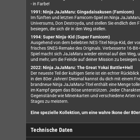
- in Farbe!
1991: Ninja JaJaMaru: Gingadaisakusen (Famicom)
Im fünften und letzten Famicom-Spiel im Ninja JaJaMaru
Universums, Don Destroyda, und stellen Sie endlich den 
besiegen, die sich dir in den Weg stellen.
1994: Super Ninja-Kid (Super Famicom)
Ausgehend von dem beliebten NES-Titel Ninja-Kid, der vo
frisches SNES-Remake des Originals. Verbesserte 16-Bit-
Spiel macht sich JaJaMaru wieder einmal auf den Weg, um
und mehr, um die Feinde auf deiner Mission zu besiegen 
2022: Ninja JaJaMaru: The Great Yokai Battle+Hell
Der neueste Teil der kultigen Serie ist ein echter Rückb
in den 80er Jahren! Diesmal kannst du dich mit einem Fr
brandneue Ninja JaJaMaru-Titel enthält eine Menge toll
im Kampf gegen das Böse unterstützen. Jeder Charakter
Gegenstände wie Minenkarten und verschiedene Arten vo
Stages zu meistern.
Eine spezielle Kollektion, um eine wahre Ikone der 80e
Technische Daten