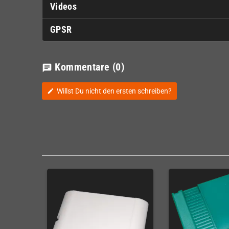
Videos
GPSR
Kommentare
(0)
chat
Willst Du nicht den ersten schreiben?
edit