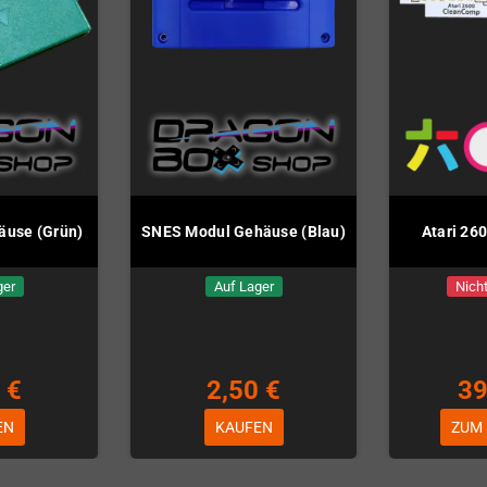
äuse (Grün)
SNES Modul Gehäuse (Blau)
Atari 26
ger
Auf Lager
Nicht
 €
2,50 €
39
EN
KAUFEN
ZUM