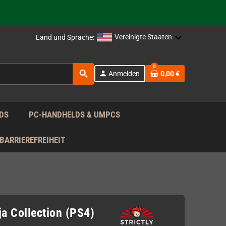
rag nach!
Vereinigte Staaten
Land und Sprache:
rag nach!
0
search
person
Anmelden
0,00 €
rag nach!
DS
PC-HANDHELDS & UMPCS
BARRIEREFREIHEIT
a Collection (PS4)