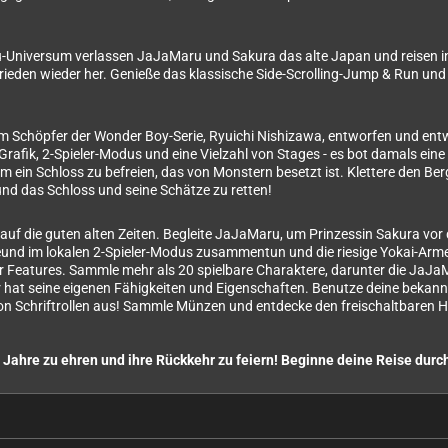
-Universum verlassen JaJaMaru und Sakura das alte Japan und reisen in
Frieden wieder her. Genieße das klassische Side-Scrolling-Jump & Run un
m Schöpfer der Wonder Boy-Serie, Ryuichi Nishizawa, entworfen und entwi
Grafik, 2-Spieler-Modus und eine Vielzahl von Stages - es bot damals ei
 ein Schloss zu befreien, das von Monstern besetzt ist. Klettere den B
und das Schloss und seine Schätze zu retten!
lick auf die guten alten Zeiten. Begleite JaJaMaru, um Prinzessin Sakura 
eund im lokalen 2-Spieler-Modus zusammentun und die riesige Yokai-Armee
er Features. Sammle mehr als 20 spielbare Charaktere, darunter die JaJ
 hat seine eigenen Fähigkeiten und Eigenschaften. Benutze deine bekan
n Schriftrollen aus! Sammle Münzen und entdecke den freischaltbaren Hö
r Jahre zu ehren und ihre Rückkehr zu feiern! Beginne deine Reise durc