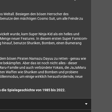
s Weltall. Besiegen den bösen Herrscher des
d benutze den mächtigen Cosmo Suit, um alle Feinde zu
ckelt wurde, kam Super Ninja-Kid als ein helles und
ne Menge neuer Features. In diesem ersten Super Famicom-
erg hinauf, benutze Shuriken, Bomben, einen Bumerang
vor dem bösen Piraten Namazu Dayuu zu retten - genau wie
 bekämpfen. Aber das ist noch nicht alles - dieser
aMaru-Familie und auch verbündete Yokais, die JaJaMaru
nten Waffen wie Shuriken und Bomben und probiere
llenmodus, um einige wirklich herausfordernde, neue
h die Spielegeschichte von 1985 bis 2022.