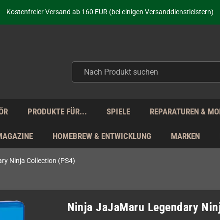
aufen nicht nur - wir KENNEN unsere Produkte. Du brauchst Hilfe? Dann f
Kostenfreier Versand ab 160 EUR (bei einigen Versanddienstleistern)
Seit über 20 Jahren Deine Anlaufstelle für neue Retro-Hardware!
Täglicher Versand Mo - Fr aus Deutschland - zollfrei innerhalb der EU!
aufen nicht nur - wir KENNEN unsere Produkte. Du brauchst Hilfe? Dann f
Kostenfreier Versand ab 160 EUR (bei einigen Versanddienstleistern)
Seit über 20 Jahren Deine Anlaufstelle für neue Retro-Hardware!
Täglicher Versand Mo - Fr aus Deutschland - zollfrei innerhalb der EU!
aufen nicht nur - wir KENNEN unsere Produkte. Du brauchst Hilfe? Dann f
ÖR
PRODUKTE FÜR...
SPIELE
REPARATUREN & MO
MAGAZINE
HOMEBREW & ENTWICKLUNG
MARKEN
y Ninja Collection (PS4)
Ninja JaJaMaru Legendary Ninj