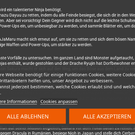
rd ein talentierter Ninja benötigt.
u Dayuu zu retten, indem du alle Feinde besiegst, die sich dir in den Weg
. Aber sei vorsichtig! Dein Gegner wird dich nicht auf die leichte Schult
ower-Ups ein, um unbesiegbar zu werden, und sammle Blätter ein, um das
JaJaMaru macht sich erneut auf, um sie zu retten und sich dem bösen Nam
ge Waffen und Power-Ups, um stärker zu werden.
nste Vorfälle zu untersuchen. Im ganzen Land sind Monster aufgetaucht,
njas enthält, wurde gestohlen und der Drache Ryujin hat Dorfbewohner ent
ssin Sakura macht er sich auf den Weg, um das Böse aus dem Land zu ver
re Webseite benötigt für einige Funktionen Cookies, weitere Cooki
as tapfere Duo auf seiner Reise durch vier Kapitel. Reise durch Städte 
nja-Techniken, um das Böse ein für alle Mal zu besiegen!
Drittanbietern helfen uns, unser Angebot zu verbessern.
annst jederzeit bestimmen, welche Cookies erlaubt sind und welch
nmajou (Famicom)
.
nser tapferer Ninja auf, um Sakura und Tono-sama zu retten. Besiege D
im klassischen Top-Down-Action-RPG-Stil durch die verschiedenen Kapit
ere Informationen
Cookies anpassen
ste der Spielekonservierung und wegen unserer großen Liebe zu diesem 
ALLE ABLEHNEN
ALLE AKZEPTIEREN
ches neues und dennoch nostalgisches Spielerlebnis zu schaffen. Mit viel 
rz-Weiß-Stil kannst du immer noch beide Versionen spielen.
n auf seiner Mission begleiten, Sakura vor dem Yokai Satan zu retten. 
fe gegen Dracula in Rumänien, besiege Nioh in Japan und stelle dich Cerbe