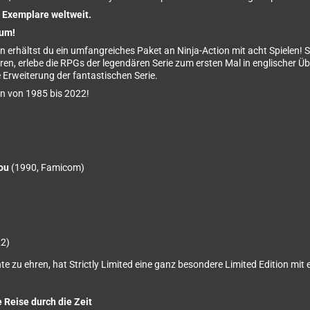
0 Exemplare weltweit.
sum!
n erhältst du ein umfangreiches Paket an Ninja-Action mit acht Spielen! 
n, erlebe die RPGs der legendären Serie zum ersten Mal in englischer 
e Erweiterung der fantastischen Serie.
en von 1985 bis 2022!
ou
(1990, Famicom)
2)
te zu ehren, hat Strictly Limited eine ganz besondere Limited Edition mit e
 Reise durch die Zeit