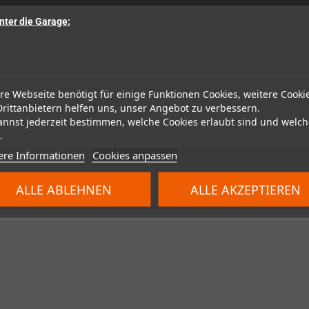
nter die Garage:
re Webseite benötigt für einige Funktionen Cookies, weitere Cooki
7mm x 327mm x 97mm ist.
Drittanbietern helfen uns, unser Angebot zu verbessern.
der draufgestellt wird:
annst jederzeit bestimmen, welche Cookies erlaubt sind und welch
modore 1084s Monitor hält (ja, er hat das getestet!)
.
ere Informationen
Cookies anpassen
ALLE ABLEHNEN
ALLE AKZEPTIEREN