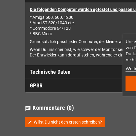
Die folgenden Computer wurden getestet und passen u
* Amiga 500, 600, 1200
* Atari ST 520/1040 etc.
* Commodore 64/128
* BBC Micro
Unse
Grundsätzlich passt jeder Computer, der kleiner als 49
von 
Wenn Du unsicher bist, wie schwer der Monitor sein kann 
Du k
Der Entwickler kann darauf stehen, während er einen Com
nicht
Weit
Technische Daten
GPSR
Kommentare
(0)
chat
Willst Du nicht den ersten schreiben?
edit