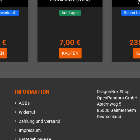
(
sverkauft
Auf Lager
Schon fa
 €
7,00 €
23
EN
KAUFEN
K
INFORMATION
DragonBox Shop
OpenPandora GmbH
AGBs
Asternweg 5
85080 Gaimersheim
Widerruf
Deutschland
Zahlung und Versand
Impressum
Batteriehinweise