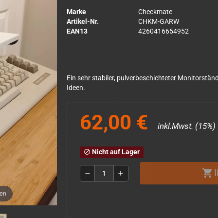
Marke
Checkmate
Artikel-Nr.
CHKM-GARW
EAN13
4260416654952
Ein sehr stabiler, pulverbeschichteter Monitorstän
Ideen.
62,00 €
inkl.Mwst. (15%)
Nicht auf Lager
block
shopping_cart
remove
add
men