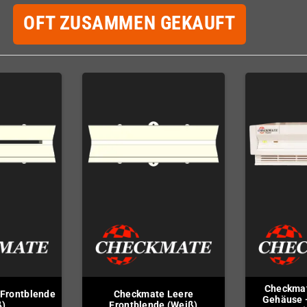
OFT ZUSAMMEN GEKAUFT
Checkmat
Frontblende
Checkmate Leere
Gehäuse -
ß)
Frontblende (Weiß)