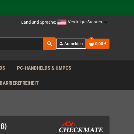
rag nach!
Vereinigte Staaten
Land und Sprache:
rag nach!
0
search
person
Anmelden
0,00 €
rag nach!
DS
PC-HANDHELDS & UMPCS
BARRIEREFREIHEIT
iß)