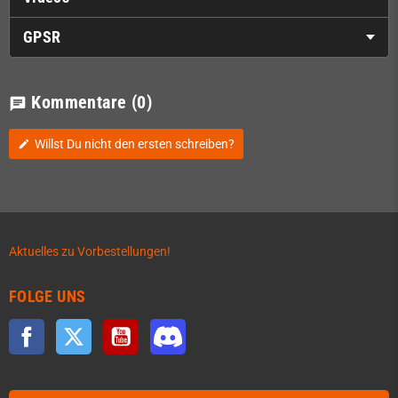
GPSR
Kommentare
(0)
chat
Willst Du nicht den ersten schreiben?
edit
Aktuelles zu Vorbestellungen!
FOLGE UNS
Facebook
Twitter
YouTube
Discord