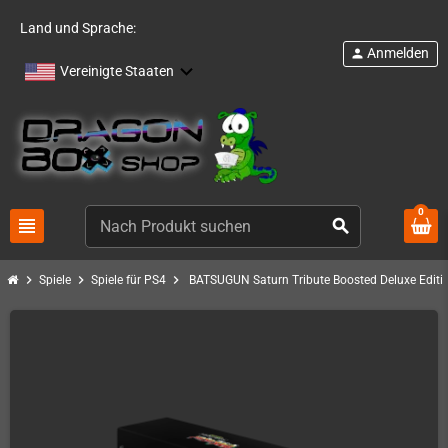
Land und Sprache:
Anmelden
person
Vereinigte Staaten
0
view_headline
search
chevron_right
chevron_right
chevron_right
Spiele
Spiele für PS4
BATSUGUN Saturn Tribute Boosted Deluxe Editi