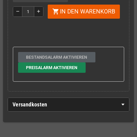
IN DEN WARENKORB
shopping_cart
remove
add
BESTANDSALARM AKTIVIEREN
PREISALARM AKTIVIEREN
Versandkosten