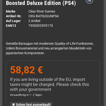
Boosted Deluxe Edition (PS4)
Marke
Clear River Games
Artikel-Nr.
CRG-BATSUGUNPS4
Auf Lager
2 Artikel
EAN13
7350002935170
Genieße Batsugun mit modernen Quality-of-Life-Funktionen,
tollem Bonusmaterial und neu arrangierten Musiktiteln von
japanischen Komponisten.
58,82 €
If you are living outside of the EU, import
taxes might be charged. Please check this
with your government
Versandfertig in 1 - 2 Tagen
Schon fast ausverkauft
notifications_active