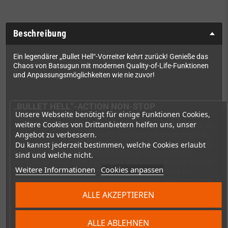
Beschreibung
Ein legendärer „Bullet Hell“-Vorreiter kehrt zurück! Genieße das
Chaos von Batsugun mit modernen Quality-of-Life-Funktionen
und Anpassungsmöglichkeiten wie nie zuvor!
„BULLET HELL“-ACTION NON-STOP
Unsere Webseite benötigt für einige Funktionen Cookies,
weitere Cookies von Drittanbietern helfen uns, unser
Die revolutionäre Armee startet einen großangelegten Angriff zu
Angebot zu verbessern.
Land, zu Wasser und in der Luft! Spüre das Adrenalin, wenn du
ihre Kampfpanzer, Jagdflugzeuge und zweibeinigen Roboter zu
Du kannst jederzeit bestimmen, welche Cookies erlaubt
Asche und Staub verwandelst! Aber bleib stets wachsam –
sind und welche nicht.
wenn du auch nur einen Augenblick unkonzentriert bist, wirst du
Weitere Informationen
Cookies anpassen
schnell selbst zu Schrott verarbeitet! Mach dich bereit auf
intensive Action und gnadenlose Herausforderungen bei diesem
ultimativen „Bullet Hell“-Spielerlebnis.
ALLE AKZEPTIEREN
EIN EPISCHER KLASSIKER AUS DEN 90ern
ALLE ABLEHNEN