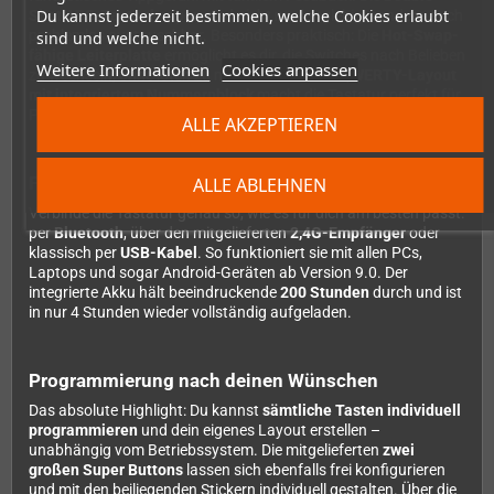
Du kannst jederzeit bestimmen, welche Cookies erlaubt
Shot ABS-Tastenkappen
sind nicht nur langlebig, sondern auch
problemlos austauschbar. Besonders praktisch: Die
Hot-Swap-
sind und welche nicht.
fähige Leiterplatte
ermöglicht es dir, die Switches nach Belieben
Weitere Informationen
Cookies anpassen
zu wechseln, ohne löten zu müssen. Das volle
QWERTY-Layout
mit integriertem Nummernblock
macht die Tastatur perfekt für
Produktivität und Gaming gleichermaßen.
ALLE AKZEPTIEREN
Flexibilität ohne Kompromisse
ALLE ABLEHNEN
Verbinde die Tastatur genau so, wie es für dich am besten passt:
per
Bluetooth
, über den mitgelieferten
2,4G-Empfänger
oder
klassisch per
USB-Kabel
. So funktioniert sie mit allen PCs,
Laptops und sogar Android-Geräten ab Version 9.0. Der
integrierte Akku hält beeindruckende
200 Stunden
durch und ist
in nur 4 Stunden wieder vollständig aufgeladen.
Programmierung nach deinen Wünschen
Das absolute Highlight: Du kannst
sämtliche Tasten individuell
programmieren
und dein eigenes Layout erstellen –
unabhängig vom Betriebssystem. Die mitgelieferten
zwei
großen Super Buttons
lassen sich ebenfalls frei konfigurieren
und mit den beiliegenden Stickern individuell gestalten. Über die