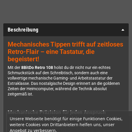
Beschreibung
Mechanisches Tippen trifft auf zeitloses
Retro-Flair – eine Tastatur, die
begeistert!
Mit der
8BitDo Retro 108
holst du dir nicht nur ein echtes
Schmuckstück auf den Schreibtisch, sondern auch eine
vollwertige mechanische Gaming- und Arbeitstastatur der
Extraklasse. Das nostalgische Design erinnert an die goldenen
Zeiten der Heimcomputer, während die Technik absolut
zeitgemäß ist.
Mechanische Präzision für jeden Anspruch
Unsere Webseite benötigt für einige Funktionen Cookies,
Ausgestattet mit
108 mechanischen Tasten
und hochwertigen
weitere Cookies von Drittanbietern helfen uns, unser
Kailh Box White Switches
bietet diese Tastatur ein
Angebot zu verbessern.
fantastisches Tippgefühl mit taktilem Feedback. Die
Double-