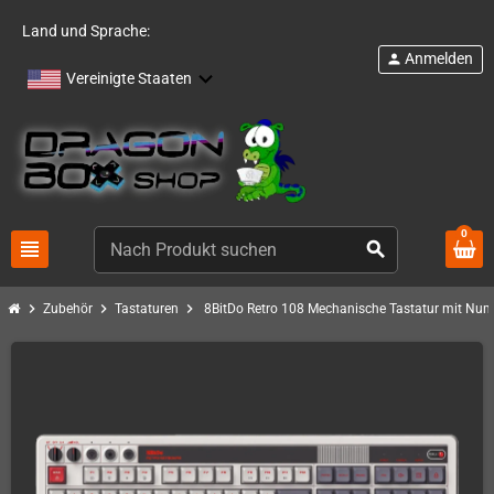
Land und Sprache:
Anmelden
person
Vereinigte Staaten
0
view_headline
search
chevron_right
chevron_right
chevron_right
Zubehör
Tastaturen
8BitDo Retro 108 Mechanische Tastatur mit Num