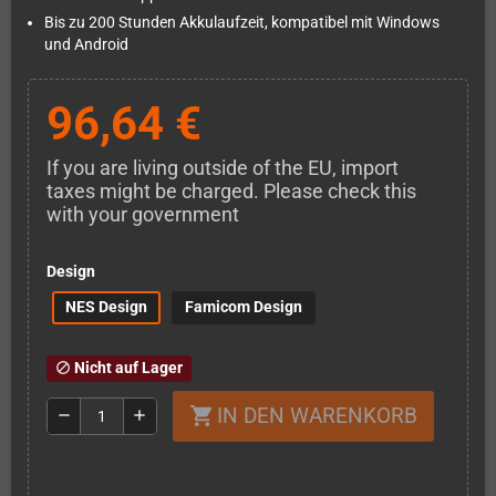
Bis zu 200 Stunden Akkulaufzeit, kompatibel mit Windows
und Android
96,64 €
If you are living outside of the EU, import
taxes might be charged. Please check this
with your government
Design
NES Design
Famicom Design
Nicht auf Lager
block
IN DEN WARENKORB
shopping_cart
remove
add