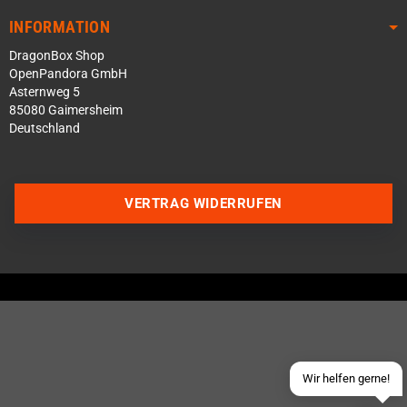
INFORMATION
DragonBox Shop
OpenPandora GmbH
Asternweg 5
85080 Gaimersheim
Deutschland
VERTRAG WIDERRUFEN
Über WhatsApp schreiben
Über Telegram schreiben
Discord Server beitreten
Facebook Messenger
Schick uns eine eMail
Wir helfen gerne!