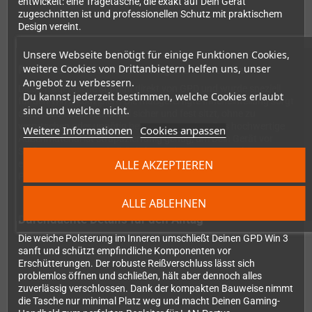
entwickelt: eine Tragetasche, die exakt auf Dein Gerät
zugeschnitten ist und professionellen Schutz mit praktischem
Design vereint.
Unsere Webseite benötigt für einige Funktionen Cookies,
weitere Cookies von Drittanbietern helfen uns, unser
Perfekte Passform vom Original-Hersteller
Angebot zu verbessern.
Diese Tragetasche stammt direkt von GPD und wurde speziell
Du kannst jederzeit bestimmen, welche Cookies erlaubt
für den Win 3 konzipiert. Die maßgefertigte Inneneinteilung sorgt
sind und welche nicht.
dafür, dass Dein Handheld sicher und fest sitzt, ohne zu
verrutschen oder unnötig bewegt zu werden. Das hochwertige
Weitere Informationen
Cookies anpassen
Außenmaterial ist strapazierfähig genug, um Dein Gerät vor
Stößen, Kratzern und alltäglichen Belastungen zu schützen –
ALLE AKZEPTIEREN
egal ob Du ihn im Rucksack, in der Handtasche oder beim
Pendeln dabei hast.
ALLE ABLEHNEN
Durchdachte Details für den Alltag
Die weiche Polsterung im Inneren umschließt Deinen GPD Win 3
sanft und schützt empfindliche Komponenten vor
Erschütterungen. Der robuste Reißverschluss lässt sich
problemlos öffnen und schließen, hält aber dennoch alles
zuverlässig verschlossen. Dank der kompakten Bauweise nimmt
die Tasche nur minimal Platz weg und macht Deinen Gaming-