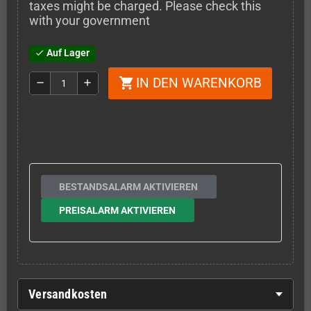
taxes might be charged. Please check this
with your government
Auf Lager
check
IN DEN WARENKORB
shopping_cart
remove
add
BESTANDSALARM AKTIVIEREN
PREISALARM AKTIVIEREN
Versandkosten