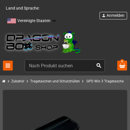
Land und Sprache:
Anmelden
person
Vereinigte Staaten
0
view_headline
search
chevron_right
chevron_right
chevron_right
Zubehör
Tragetaschen und Schutzhüllen
GPD Win 3 Tragetasche