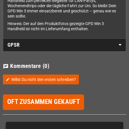
Handheld zum perfekten Begleiter für LAN-Partys,
Wochenendtrips oder die tägliche Fahrt zur Uni. So bleibt Dein
GPD Win 3 immer einsatzbereit und geschützt – genau wie es
sein sollte.
Hinweis: Der auf den Produktfotos gezeigte GPD Win 3
Handheld ist nicht im Lieferumfang enthalten.
GPSR
Kommentare
(0)
chat
Willst Du nicht den ersten schreiben?
edit
OFT ZUSAMMEN GEKAUFT