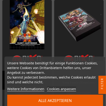
Unsere Webseite benötigt für einige Funktionen Cookies,
weitere Cookies von Drittanbietern helfen uns, unser
Angebot zu verbessern.
Du kannst jederzeit bestimmen, welche Cookies erlaubt
Thunderbolt II (MegaDrive /
Clan of Heroes - Generals of the
R
sind und welche nicht.
Genesis)
Yang Family (MegaDrive)
Weitere Informationen
Cookies anpassen
F
I
L
T
E
Nicht auf Lager
Nicht auf Lager
ALLE AKZEPTIEREN