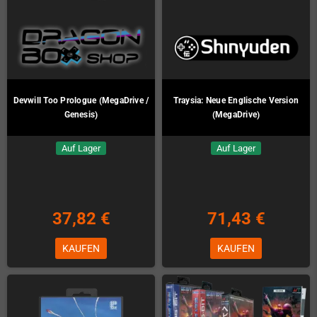
Devwill Too Prologue (MegaDrive /
Traysia: Neue Englische Version
Genesis)
(MegaDrive)
Auf Lager
Auf Lager
37,82 €
71,43 €
KAUFEN
KAUFEN