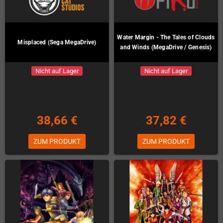
Water Margin - The Tales of Clouds
Misplaced (Sega MegaDrive)
and Winds (MegaDrive / Genesis)
Nicht auf Lager
Nicht auf Lager
38,66 €
37,82 €
ZUM PRODUKT
ZUM PRODUKT