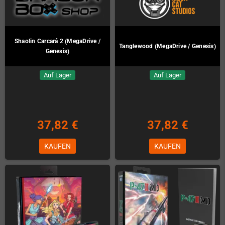
Shaolin Carcará 2 (MegaDrive /
Tanglewood (MegaDrive / Genesis)
Genesis)
Auf Lager
Auf Lager
37,82 €
37,82 €
KAUFEN
KAUFEN