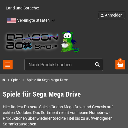
Land und Sprache:
Anmelden
person
Vereinigte Staaten
0
view_headline
search
chevron_right
chevron_right
Spiele
Spiele für Sega Mega Drive
Spiele für Sega Mega Drive
Hier findest Du neue Spiele für das Mega Drive und Genesis auf
echten Modulen. Das Sortiment reicht von neuen Homebrew-
Produktionen über wiederentdeckte Titel bis zu aufwendigeren
Sammlerausgaben.