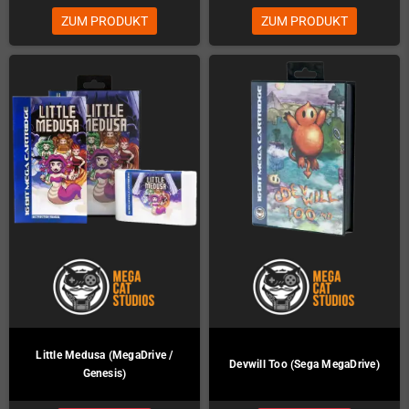
ZUM PRODUKT
ZUM PRODUKT
Little Medusa (MegaDrive /
Devwill Too (Sega MegaDrive)
Genesis)